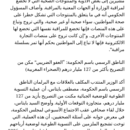
مشيرين إلى بعض الأدوية والمنتوجات الصحية التي لا تخضع
لمراقبة الوزارة أو الجهات المعنية بالمراقبة. وأضاف المسؤول
الحكومي أنه في ما يتعلق بالمنتوجات التي تشكل خطرا على
صحة المواطنين، سواء صحية أو غير صحية، والتي تروج وتباع
على هذه المنصات فإنها تخضع للمراقبة نفسها التي تخضع لها
المنتوجات الأخرى.. و”إن كانت تروج على منصات التجارة
الالكترونية فإنها لا تباع إلى المواطنين بحكم أنها تمر بسلسلة
مراقبة”.
الناطق الرسمي باسم الحكومة: “العفو الضريبي” مكن من
التصريح بأكثر من 127 مليار درهم (الصحراء المغربية)
أكد الوزير المنتدب المكلف بالعلاقات مع البرلمان الناطق
الرسمي باسم الحكومة، مصطفى بايتاس، أن عملية التسوية
الطوعية للوضعية الجبائية مكنت من التصريح بأزيد من 127
مليار درهم، متجاوزة التوقعات الأولية. وأوضح السيد بايتاس،
خلال لقاء صحافي عقب الاجتماع الأسبوعي لمجلس الحكومة،
في معرض جوابه على أسئلة الصحفيين، أن هذه العملية، التي
توخت تشجيع الملزمين على التسوية الطوعية لوضعية أرباحهم