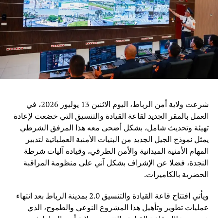
مجال الذكاء الاصطناعي، معلناً عن توفير فرص للتدريب
والدراسة، وإنشاء مراكز تعاون دولية مع عدد من المنظمات
الإقليمية، من بينها جامعة الدول العربية والاتحاد الإفريقي ورابطة
دول جنوب شرق آسيا.
ويرى مراقبون أن الدعوة الصينية إلى تعزيز التعاون في مجال
الذكاء الاصطناعي تعكس التحول المتزايد لهذه التكنولوجيا إلى
قضية عالمية تتجاوز الحدود، حيث أصبح التحدي الأساسي ليس
فقط تطوير القدرات التقنية، بل ضمان أن تكون هذه القدرات
شرعت ولاية أمن الرباط، اليوم الاثنين 13 يوليوز 2026، في
متاحة بشكل عادل وآمن لجميع الدول.
العمل بالمقر الجديد لقاعة القيادة والتنسيق التي خضعت لإعادة
تهيئة وتحديث شامل، بشكل أضحى معه هذا المرفق الشرطي
وفي ظل المنافسة العالمية المتزايدة في مجال الذكاء
يمثل نموذج الجيل الجديد من البنيات الأمنية العملياتية لتدبير
الاصطناعي، تطرح الصين رؤية تقوم على اعتبار التكنولوجيا
المهام الأمنية الميدانية والأمن الطرقي، وقيادة آليات شرطة
جسراً للتعاون والتنمية، وليس مجالاً للصراع، مؤكدة أن مستقبل
النجدة، فضلا عن الإشراف بشكل آني على منظومة المراقبة
الذكاء الاصطناعي يجب أن يكون قائماً على الحكمة البشرية
الحضرية بالكاميرات.
والمسؤولية المشتركة من أجل خدمة رفاهية الشعوب
ويأتي افتتاح قاعة القيادة والتنسيق 2.0 بمدينة الرباط بعد انتهاء
عمليات تطوير وتأهيل هذا المشروع النوعي والطموح، الذي