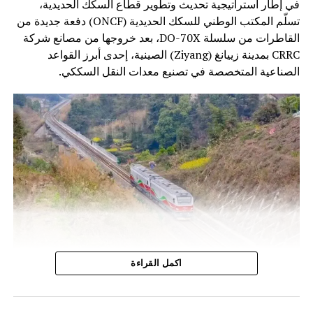
في إطار استراتيجية تحديث وتطوير قطاع السكك الحديدية،
تسلّم المكتب الوطني للسكك الحديدية (ONCF) دفعة جديدة من
القاطرات من سلسلة DO-70X، بعد خروجها من مصانع شركة
CRRC بمدينة زييانغ (Ziyang) الصينية، إحدى أبرز القواعد
الصناعية المتخصصة في تصنيع معدات النقل السككي.
وتندرج هذه الخطوة ضمن برنامج تحديث أسطول الجر الذي
اكمل القراءة
أطلقه المكتب الوطني للسكك الحديدية، بهدف الرفع من كفاءة
النقل السككي وتحسين جودة الخدمات، خاصة على الخطوط غير
المكهربة التي تعتمد بشكل أساسي على القاطرات الديزلية.