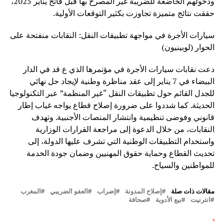
ودخولهم الخاضعة للضريبة غير المصرح بها قبل فاتح يناير 2025،
حققت نتائج متميزة تجاوزت بكثير التوقعات الأولية.
سيارات الأجرة في مواجهة تطبيقات النقل: النقابات منفتحة على
الحوار (لوبينيون)
دعت نقابات سيارات الأجرة في مؤتمرها الذي ع قد في الدار
البيضاء في 7 يناير إلى عقد مناظرة وطنية لإيجاد حل نهائي
للجدل القائم حول تطبيقات النقل “غير المنظمة” عبر التكنولوجيا
الحديثة. كما شددوا على ضرورة إصلاح قطاع يواجه غياب إطار
قانوني وفوضى تنظيمية وانتشار المنصات الأجنبية. وتهدف
النقابات، من خلال الدعوة إلى مراجعة القرارات الوزارية
واستخدام التطبيقات الوطنية التي تشرف عليها الدولة، إلى
تحديث القطاع وحماية حقوق المهنيين وضمان جودة الخدمة
للمواطنين والسياح.
مقالات ذات صلة
إصلاح المدونة
إضراب
العفو الضريبي
المغرب
انترنيت
بيع الأدوية
صحافة
لتالي