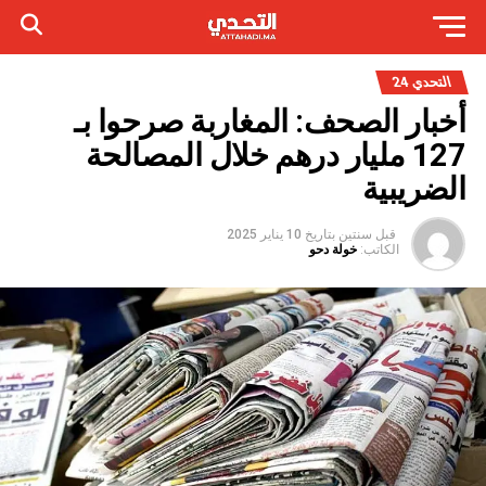
التحدي 24
أخبار الصحف: المغاربة صرحوا بـ
127 مليار درهم خلال المصالحة
الضريبية
قبل سنتين
بتاريخ
10 يناير 2025
الكاتب:
خولة دحو