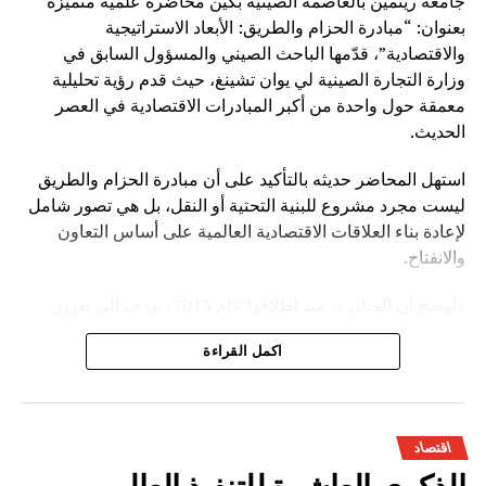
جامعة رينمين بالعاصمة الصينية بكين محاضرة علمية متميزة
بعنوان: “مبادرة الحزام والطريق: الأبعاد الاستراتيجية
والاقتصادية”، قدّمها الباحث الصيني والمسؤول السابق في
وزارة التجارة الصينية لي يوان تشينغ، حيث قدم رؤية تحليلية
معمقة حول واحدة من أكبر المبادرات الاقتصادية في العصر
الحديث.
استهل المحاضر حديثه بالتأكيد على أن مبادرة الحزام والطريق
ليست مجرد مشروع للبنية التحتية أو النقل، بل هي تصور شامل
لإعادة بناء العلاقات الاقتصادية العالمية على أساس التعاون
والانفتاح.
وأوضح أن المبادرة، منذ إطلاقها عام 2013، تهدف إلى تعزيز
الترابط بين القارات الثلاث عبر شبكة واسعة من الموانئ
اكمل القراءة
والسكك الحديدية والطرق البرية والممرات البحرية، إضافة إلى
التوسع في مجالات الاقتصاد الرقمي والطاقة والاستثمار
الصناعي.
اقتصاد
وخلال عرضه التفصيلي، أبرز لي يوان تشينغ أن المبادرة ساهمت
في خلق دينامية اقتصادية جديدة بين الصين والدول المشاركة،