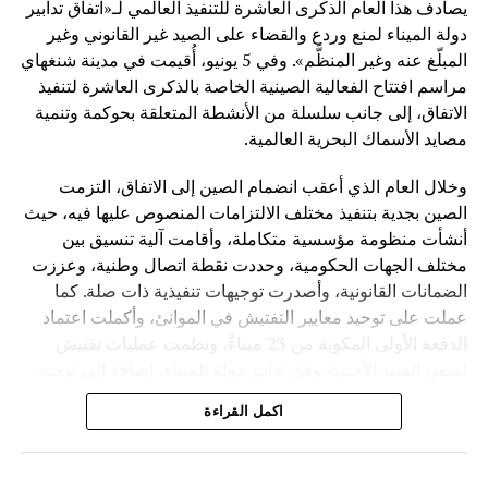
يصادف هذا العام الذكرى العاشرة للتنفيذ العالمي لـ«اتفاق تدابير
جديد في العلاقات الدولية يقوم على التكامل الاقتصادي بدل
دولة الميناء لمنع وردع والقضاء على الصيد غير القانوني وغير
الصراع الجيوسياسي.
المبلّغ عنه وغير المنظَّم». وفي 5 يونيو، أُقيمت في مدينة شنغهاي
مراسم افتتاح الفعالية الصينية الخاصة بالذكرى العاشرة لتنفيذ
ورغم النجاحات المسجلة، توقف المحاضر عند مجموعة من
الاتفاق، إلى جانب سلسلة من الأنشطة المتعلقة بحوكمة وتنمية
التحديات التي تواجه المبادرة، من أبرزها:
مصايد الأسماك البحرية العالمية.
اختلاف القدرات الاقتصادية بين الدول المشاركة
وخلال العام الذي أعقب انضمام الصين إلى الاتفاق، التزمت
الصين بجدية بتنفيذ مختلف الالتزامات المنصوص عليها فيه، حيث
مخاطر التمويل والديون في بعض المشاريع
أنشأت منظومة مؤسسية متكاملة، وأقامت آلية تنسيق بين
تفاوت مستويات الحوكمة والتنفيذ
مختلف الجهات الحكومية، وحددت نقطة اتصال وطنية، وعززت
التأثيرات الجيوسياسية العالمية المتغيرة
الضمانات القانونية، وأصدرت توجيهات تنفيذية ذات صلة. كما
عملت على توحيد معايير التفتيش في الموانئ، وأكملت اعتماد
وأكد أن معالجة هذه التحديات تتطلب مزيداً من الشفافية
الدفعة الأولى المكونة من 23 ميناءً، ونظمت عمليات تفتيش
والتنسيق الدولي، إضافة إلى تطوير آليات تمويل أكثر مرونة
لسفن الصيد الأجنبية وفق تدابير دولة الميناء، إضافة إلى توجيه
واستدامة.
سفن الصيد الصينية العاملة في أعالي البحار للخضوع للتفتيش
اكمل القراءة
في موانئ الدول الأخرى.
وأشار لي يوان تشينغ إلى أن المرحلة القادمة من المبادرة
ستتجه بشكل أكبر نحو الاقتصاد الرقمي، والابتكار التكنولوجي،
كما شاركت الصين بفعالية في التعاون الدولي من خلال حضور
والذكاء الاصطناعي، مع التركيز على ما يسمى بـ”طريق الحرير