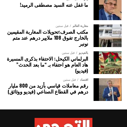
السمكية الناتجة عن الصيد غير القانوني إلى الأسواق عبر الموانئ
ما غفل عنه السيد مصطفى الرميد!
من خلال التطبيق الفعّال لتدابير دولة الميناء، بما يضمن
المحافظة طويلة الأمد على الموارد البحرية الحية والنظم البيئية
البحرية واستغلالها بصورة مستدامة.
مغاربة العالم
قبل سنتين
مكتب الصرف:تحويلات المغاربة المقيمين
ويضم الاتفاق حالياً 85 طرفاً متعاقداً، يشملون 111 دولة، وهو ما
بالخارج تفوق 108 ملايير درهم عند متم
يمثل نحو ثلاثة أرباع الدول الساحلية في العالم.
نونبر
بالفيديو
قبل سنتين
الصورة: ميناء صيد بمدينة هايكو، الصين — المصدر: ويكيميديا كومنز (المُلك
البرلماني الكيحل: الاحتفاء بذكرى المسيرة
العام CC0).
هاد العام هو احتفاء بـ “ما بعد الحدث”
(فيديو)
اقتصاد
قبل سنتين
رقم معاملات قياسي بأزيد من 800 مليار
درهم في القطاع الصناعي (فيديو ووثائق)