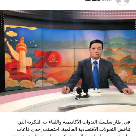
حديثة ومستدامة.
ويأتي إدماج قاطرات DO-70X ضمن رؤية المغرب الرامية إلى
بناء منظومة نقل سككي أكثر نجاعة واستدامة، بما يواكب
التحولات الاقتصادية ويعزز دور السكك الحديدية كرافعة للتنمية
وربط مختلف جهات المملكة
في إطار سلسلة الندوات الأكاديمية واللقاءات الفكرية التي
تناقش التحولات الاقتصادية العالمية، احتضنت إحدى قاعات