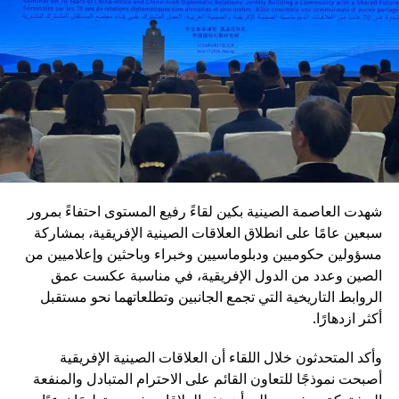
تطوير الأسلحة والتكنولوجيا العسكرية الحديثة
تعزيز القدرات في مجالات الذكاء الاصطناعي والحرب
الإلكترونية
رفع كفاءة التدريب والانضباط العسكري
مكافحة الفساد داخل المؤسسة العسكرية
تعزيز ما تسميه “الولاء المطلق للحزب” داخل القوات
المسلحة
شهدت العاصمة الصينية بكين لقاءً رفيع المستوى احتفاءً بمرور
ويأتي هذا التوجه في إطار رؤية طويلة الأمد تهدف إلى جعل
سبعين عامًا على انطلاق العلاقات الصينية الإفريقية، بمشاركة
الجيش الصيني في مصاف “الجيوش العالمية من الطراز الأول”.
مسؤولين حكوميين ودبلوماسيين وخبراء وباحثين وإعلاميين من
وفي المقابل، تؤكد القيادة الصينية أنها لا تسعى إلى الهيمنة، بل
الصين وعدد من الدول الإفريقية، في مناسبة عكست عمق
إلى تعزيز التنمية المشتركة وبناء نظام دولي أكثر توازناً.
الروابط التاريخية التي تجمع الجانبين وتطلعاتهما نحو مستقبل
تُبرز الذكرى 105 لتأسيس الحزب الشيوعي الصيني مرحلة
أكثر ازدهارًا.
جديدة من مسار طويل بدأ قبل أكثر من قرن، وانتقل من حركة
وأكد المتحدثون خلال اللقاء أن العلاقات الصينية الإفريقية
ثورية صغيرة إلى قيادة دولة عظمى. وفي ظل هذا التحول، يبدو
أصبحت نموذجًا للتعاون القائم على الاحترام المتبادل والمنفعة
أن الصين ماضية في ربط مستقبلها السياسي بالتحديث الشامل،