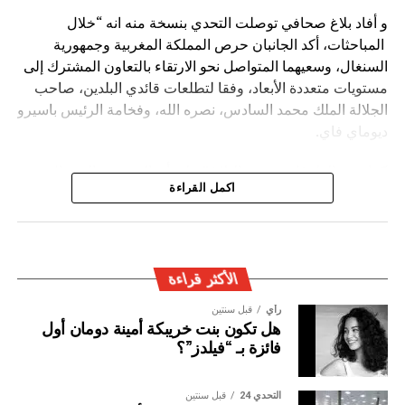
و أفاد بلاغ صحافي توصلت التحدي بنسخة منه انه “خلال
المباحثات، أكد الجانبان حرص المملكة المغربية وجمهورية
السنغال، وسعيهما المتواصل نحو الارتقاء بالتعاون المشترك إلى
مستويات متعددة الأبعاد، وفقا لتطلعات قائدي البلدين، صاحب
الجلالة الملك محمد السادس، نصره الله، وفخامة الرئيس باسيرو
ديوماي فاي.
كما شدد الطرفان يضيف البلاغ ” على أن المغرب والسنغال
اكمل القراءة
سيظلان وفيّين لروح الأخوة والتضامن والاحترام التي كرسها كل
منهما لفائدة القارة الإفريقية، والتنويه بدور الجالية المغربية
المقيمة في السنغال، والجالية السنغالية المقيمة في المغرب،
في إغناء الشراكة المتميزة بين البلدين.
الأكثر قراءة
رأي
قبل سنتين
هل تكون بنت خريبكة أمينة دومان أول
فائزة بـ “فيلدز”؟
التحدي 24
قبل سنتين