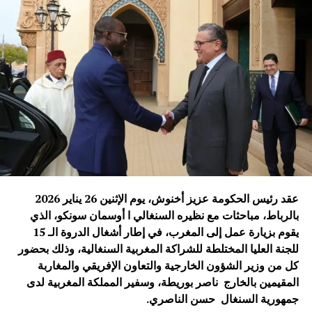
المواطنين.
واختُتم اللقاء بالتأكيد على أن سبعين عامًا من العلاقات الصينية
الإفريقية ليست مجرد محطة تاريخية للاحتفال، بل فرصة لتجديد
الالتزام ببناء شراكة أكثر قوة وفعالية، تستجيب لتطلعات
الشعوب الإفريقية والصينية وتساهم في تحقيق التنمية المشتركة
والسلام والاستقرار على المستوى الدولي.
ويأتي هذا اللقاء في وقت تشهد فيه العلاقات الصينية الإفريقية
زخماً متزايداً، مدفوعاً برؤية مشتركة تقوم على التعاون
والتضامن وتحقيق المصالح المتبادلة، بما يعزز مكانة هذه
الشراكة كإحدى أهم العلاقات الدولية في القرن الحادي
عقد رئيس الحكومة عزيز أخنوش، يوم الإثنين 26 يناير 2026
والعشرين.
بالرباط، مباحثات مع نظيره ‏السنغالي ا أوسمان ‏سونكو، الذي
يقوم بزيارة عمل إلى المغرب، في إطار أشغال الدروة الـ 15
محمد نبيل – بكين
للجنة العليا المختلطة للشراكة المغربية السنغالية، وذلك بحضور
كل من وزير الشؤون الخارجية والتعاون الإفريقي والمغاربة
الصورة: منتدى التعاون الصيني-الإفريقي، بكين — المصدر: ويكيميديا كومنز
المقيمين بالخارج ناصر بوريطة، وسفير المملكة المغربية لدى
(رخصة CC BY-SA 4.0).
جمهورية السنغال حسن الناصري
.