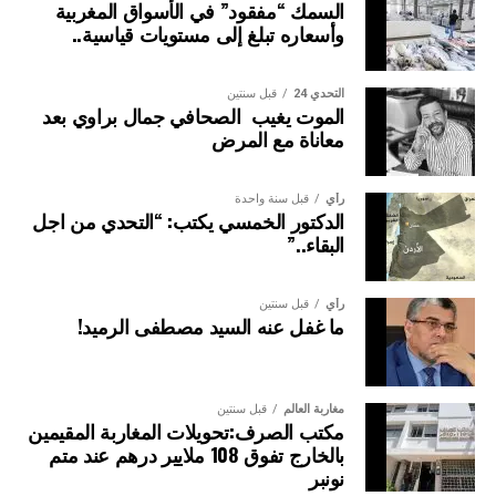
السمك “مفقود” في الأسواق المغربية
وأسعاره تبلغ إلى مستويات قياسية..
التحدي 24
قبل سنتين
الموت يغيب الصحافي جمال براوي بعد
معاناة مع المرض
وأكد المصدر ذاته ا انه”تم التذكير بالروابط الإنسانية والدينية
والاقتصادية الوثيقة التي تجمع البلدين، والتي تتضح جليا من خلال
رأي
قبل سنة واحدة
الدكتور الخمسي يكتب: “التحدي من اجل
الزيارات الثمانية التي قام بها جلالة الملك حفظه الله، إلى
البقاء..”
السنغال. كما أبرز الدور المحوري الذي تضطلع به جمهورية
السنغال في المبادرات الملكية الرامية لترسيخ التنمية في
إفريقيا، لاسيما المبادرة الملكية لتعزيز ولوج بلدان الساحل إلى
رأي
قبل سنتين
ما غفل عنه السيد مصطفى الرميد!
المحيط الأطلسي.
اللقاء شكل مناسبة للوقوف على القفزة النوعية المسجلة في
تبادل الزيارات الوزارية، وإثراء الإطار القانوني الذي ينظم
مغاربة العالم
قبل سنتين
مكتب الصرف:تحويلات المغاربة المقيمين
التعاون الثنائي، وكذا توطيد الشراكة الاقتصادية والاستثمارات،
بالخارج تفوق 108 ملايير درهم عند متم
منذ تولي السيد باسيرو ديوماي فاي، رئاسة الجمهورية السنغالية.
نونبر