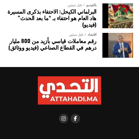
ويشكل انعقاد الدروة الـ 15 للجنة العليا المختلطة للشراكة
بالفيديو
قبل سنتين
البرلماني الكيحل: الاحتفاء بذكرى المسيرة
المغربية السنغالية، فرصة سانحة لتعزيز التعاون القطاعي بين
هاد العام هو احتفاء بـ “ما بعد الحدث”
البلدين، من خلال إرساء مشاريع مهيكلة في مجالات الفلاحة،
(فيديو)
والطاقة، والتجارة، والاقتصاد الرقمي وغيرها.
اقتصاد
قبل سنتين
رقم معاملات قياسي بأزيد من 800 مليار
درهم في القطاع الصناعي (فيديو ووثائق)