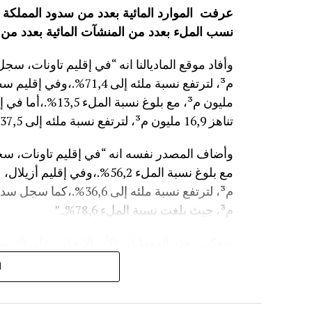
نسب الملء بعدد من المنشآت المائية
بعدد من 
مليون م³، مع بلوغ
تناهز 16,9 مليون م³، لترتفع نسبة ملئه إلى 37,5%.”
م³، حيث بلغت نسبة الملء 78,6%..”
وتعكس هذه المعطيات الأثر الإيجابي على الثروة 
على الفلاحة بعد سنوات الجفاف .
ا