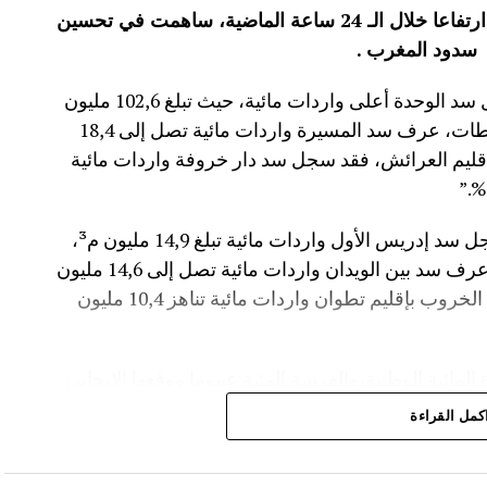
عرفت الموارد المائية بعدد من سدود المملكة ارتفاعا خلال الـ 24 ساعة الماضية، ساهمت في تحسين
سدود المغرب .
وأفاد موقع الماديالنا انه “في إقليم تاونات، سجل سد الوحدة أعلى واردات مائية، حيث تبلغ 102,6 مليون
م³، لترتفع نسبة ملئه إلى 71,4%.،وفي إقليم سطات، عرف سد المسيرة واردات مائية تصل إلى 18,4
 نسبة الملء 13,5%.،أما في إقليم العرائش، فقد سجل سد دار خروفة واردات مائية
وأضاف المصدر نفسه انه “في إقليم تاونات، سجل سد إدريس الأول واردات مائية تبلغ 14,9 مليون م³،
مع بلوغ نسبة الملء 56,2%.،وفي إقليم أزيلال، عرف سد بين الويدان واردات مائية تصل إلى 14,6 مليون
م³، لترتفع نسبة ملئه إلى 36,6%.،كما سجل سد الخروب بإقليم تطوان واردات مائية تناهز 10,4 مليون
المائية الوطنية،والفرشة المئية عموما ووقعها الايجابي
كمل القراءة