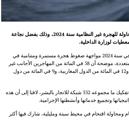
تمكن المغرب من إحباط 78 ألفا و685 محاولة للهجرة غير النظامية سنة 2024، وذلك بفضل نجاعة
طيات لوزارة الداخلية
.
وأشارت الوزارة إلى أن المملكة واصلت في سنة 2024 مواجهة ضغوط هجرة مستمرة ومتنامية في
محيط إقليمي غير مستقر يحمل تهديدات متعددة، موضحة أن 58 في المائة من المهاجرين الأجانب غير
نظاميين ينحدرون من بلدان غرب إفريقيا، و12 في المائة من الدول المغاربية، و9 في المائة من دول
من جهة أخرى، يسجل المصدر ذاته أنه تم تفكيك ما مجموعه 332 شبكة للاتجار بالبشر، لافتا إلى أن هذه
جياتها وتجميع خدماتها وأنشطتها الإجرامية.
م تسجيل 14 عملية اقتحام ومحاولة اقتحام في محيط سبتة ومليلية، شارك فيها أكثر