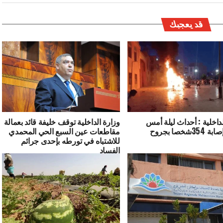
قد يعجبك
لداخلية : أحداث ليلة أمس
وزارة الداخلية توقف خليفة قائد بعمالة
تسجل إصابة 354شخصا بجروح
مقاطعات عين السبع الحي المحمدي
للاشتباه في تورطه بإحدى جرائم
الفساد