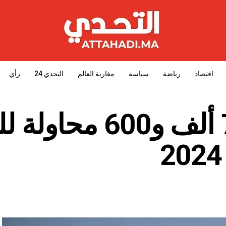
اقتصاد
رياضة
سياسة
مغاربة العالم
التحدي 24
رأي
إحباط أزيد من 78 ألف و600