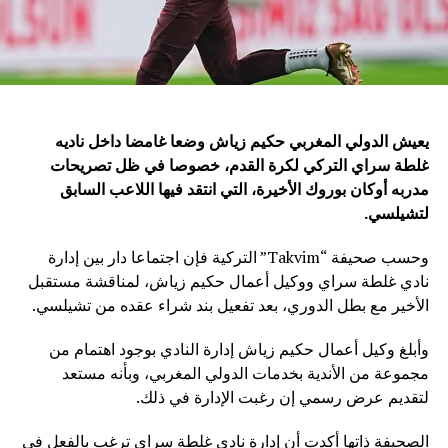
يعيش الدولي المغربي حكيم زياش وضعا غامضا داخل ناديه
غلطة سراي التركي لكرة القدم، خصوصا في ظل تصريحات
مدربه أوكان بوروك الأخيرة، التي انتقد فيها اللاعب السابق
لتشيلسي.
وحسب صحيفة “Takvim” التركية فإن اجتماعا دار بين إدارة
نادي غلطة سراي ووكيل أعمال حكيم زياش، لمناقشة مستقبل
الأخير مع بطل الدوري، بعد تفعيل بند شراء عقده من تشيلسي.
وأبلغ وكيل أعمال حكيم زياش إدارة النادي بوجود اهتمام من
مجموعة من الأندية بخدمات الدولي المغربي، وبأنه مستعد
لتقديم عرض رسمي إن رغبت الإدارة في ذلك.
الصحيفة ذاتها أكدت أن إدارة نادي غلطة سراي ترغب بالفعل في