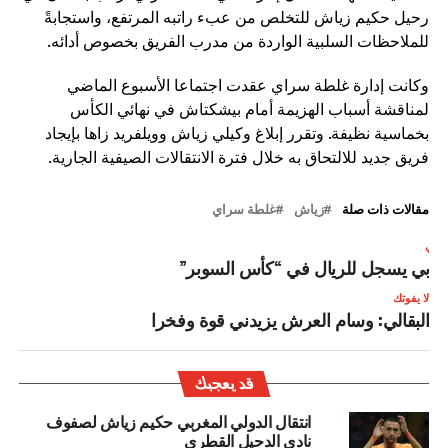
رحيل حكيم زياش للتخلص من عبء راتبه المرتفع، واستجابةً
للملاحظات السلبية الواردة من مدرب الفريق بخصوص أدائه.
وكانت إدارة غلطة سراي عقدت اجتماعا الأسبوع الماضي
لمناقشة أسباب الهزيمة أمام بيشكتاش في نهائي الكأس
بخماسية نظيفة. وتقرر إبلاغ وكيلي زياش وويلفريد زاها بإيجاد
فريق جديد للالتحاق به خلال فترة الانتقالات الصيفية الجارية.
مقالات ذات صلة
زياش
غلطة سراي
لتالي
بابي يسجل للريال في “كأس السوبر”
لا يفوتك
البقالي: وسام العرش يزيدني قوة وفخرا
قد يعجبك
انتقال الدولي المغربي حكيم زياش لصفوف
نادي الدحيل القطري