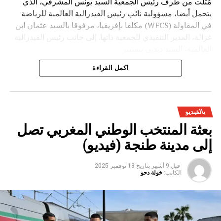
مُثلت من طرف رئيس الجمعية السيد يونس المشرفي، الذي
يتحمل أيضا، مسؤولية نائب رئيس الفيدرالية العالمية للرياضة
في المقاولة (WFCS) مكلفا بإفريقيا، مرفوقا بالسيد عثمان ابن
غزالة، المدير التنفيذي للجمعية ذاتها. إلى جانب رئيس الفيدرالية
العالمية، السيد ديديي بيسيير.
اكمل القراءة
بالفيديو
بعثة المنتخب الوطني المغربي تصل
إلى مدينة طنجة (فيديو)
قبل 9 أشهر
بتاريخ
13 نوفمبر 2025
الكاتب:
خولة دحو
وقد عرف الجمع العام، حسب ذات المصدر، تنظيم حفل تكريم
للسيد فيليزار ديريك، رئيس الفيدرالية الصربية، الذي وافته المنية