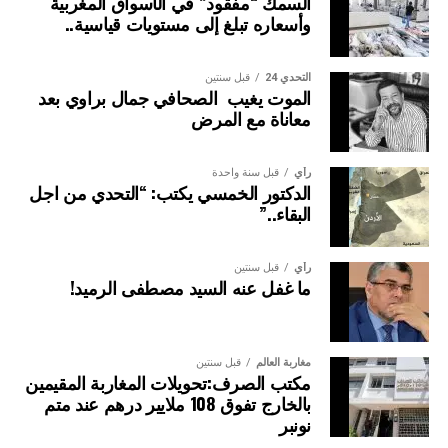
السمك “مفقود” في الأسواق المغربية
ويضم المكتب المسير ثلاثة نواب للرئيس، هم: السيدة نوال
وأسعاره تبلغ إلى مستويات قياسية..
المتوكل؛والسيد كمال لحلو؛ والسيد عبد العزيز العلوي.
التحدي 24
قبل سنتين
الموت يغيب الصحافي جمال براوي بعد
معاناة مع المرض
رأي
قبل سنة واحدة
الدكتور الخمسي يكتب: “التحدي من اجل
البقاء..”
رأي
قبل سنتين
ما غفل عنه السيد مصطفى الرميد!
مغاربة العالم
قبل سنتين
مكتب الصرف:تحويلات المغاربة المقيمين
بالخارج تفوق 108 ملايير درهم عند متم
نونبر