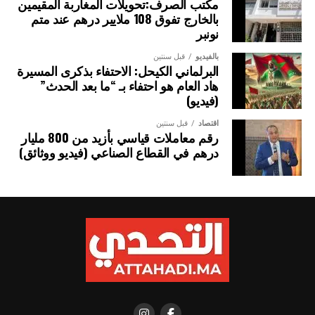
مكتب الصرف:تحويلات المغاربة المقيمين
التعاون الثنائي، وكذا توطيد الشراكة الاقتصادية والاستثمارات،
بالخارج تفوق 108 ملايير درهم عند متم
منذ تولي السيد باسيرو ديوماي فاي، رئاسة الجمهورية السنغالية.
نونبر
ويشكل انعقاد الدروة الـ 15 للجنة العليا المختلطة للشراكة
بالفيديو
قبل سنتين
البرلماني الكيحل: الاحتفاء بذكرى المسيرة
المغربية السنغالية، فرصة سانحة لتعزيز التعاون القطاعي بين
هاد العام هو احتفاء بـ “ما بعد الحدث”
البلدين، من خلال إرساء مشاريع مهيكلة في مجالات الفلاحة،
(فيديو)
والطاقة، والتجارة، والاقتصاد الرقمي وغيرها.
اقتصاد
قبل سنتين
رقم معاملات قياسي بأزيد من 800 مليار
درهم في القطاع الصناعي (فيديو ووثائق)