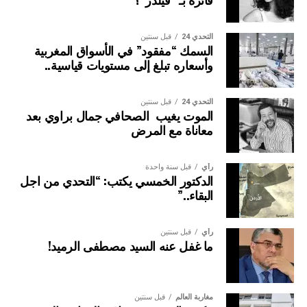
التحدي 24
قبل سنتين
السمك “مفقود” في الأسواق المغربية
وأسعاره تبلغ إلى مستويات قياسية..
التحدي 24
قبل سنتين
الموت يغيب الصحافي جمال براوي بعد
معاناة مع المرض
وأكد المصدر ذاته ا انه”تم التذكير بالروابط الإنسانية والدينية
والاقتصادية الوثيقة التي تجمع البلدين، والتي تتضح جليا من خلال
رأي
قبل سنة واحدة
الدكتور الخمسي يكتب: “التحدي من اجل
الزيارات الثمانية التي قام بها جلالة الملك حفظه الله، إلى
البقاء..”
السنغال. كما أبرز الدور المحوري الذي تضطلع به جمهورية
السنغال في المبادرات الملكية الرامية لترسيخ التنمية في
إفريقيا، لاسيما المبادرة الملكية لتعزيز ولوج بلدان الساحل إلى
رأي
قبل سنتين
ما غفل عنه السيد مصطفى الرميد!
المحيط الأطلسي.
اللقاء شكل مناسبة للوقوف على القفزة النوعية المسجلة في
تبادل الزيارات الوزارية، وإثراء الإطار القانوني الذي ينظم
مغاربة العالم
قبل سنتين