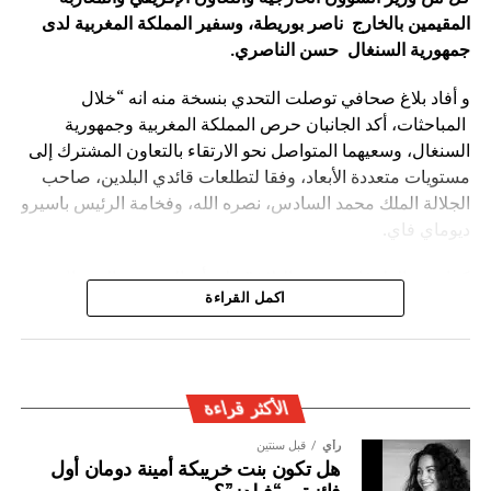
الصورة: منتدى التعاون الصيني-الإفريقي، بكين — المصدر: ويكيميديا كومنز
المقيمين بالخارج ناصر بوريطة، وسفير المملكة المغربية لدى
(رخصة CC BY-SA 4.0).
جمهورية السنغال حسن الناصري
.
و أفاد بلاغ صحافي توصلت التحدي بنسخة منه انه “خلال
المباحثات، أكد الجانبان حرص المملكة المغربية وجمهورية
السنغال، وسعيهما المتواصل نحو الارتقاء بالتعاون المشترك إلى
مستويات متعددة الأبعاد، وفقا لتطلعات قائدي البلدين، صاحب
الجلالة الملك محمد السادس، نصره الله، وفخامة الرئيس باسيرو
ديوماي فاي.
كما شدد الطرفان يضيف البلاغ ” على أن المغرب والسنغال
اكمل القراءة
سيظلان وفيّين لروح الأخوة والتضامن والاحترام التي كرسها كل
منهما لفائدة القارة الإفريقية، والتنويه بدور الجالية المغربية
المقيمة في السنغال، والجالية السنغالية المقيمة في المغرب،
في إغناء الشراكة المتميزة بين البلدين.
الأكثر قراءة
رأي
قبل سنتين
هل تكون بنت خريبكة أمينة دومان أول
فائزة بـ “فيلدز”؟