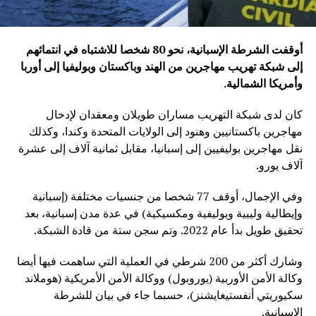
أوقفت الشرطة الإسبانية، نحو 80 شخصا للاشتباه في انتمائهم
إلى شبكة تهريب مهاجرين من الهند وباكستان وبوليفيا إلى أوربا
وأمريكا الشمالية.
كان لدى شبكة التهريب مساران طويلان ومعقدان لإدخال
مهاجرين باكستانيين وهنود إلى الولايات المتحدة وكندا، وكذلك
نقل مهاجرين بوليفيين إلى إسبانيا، مقابل ثمانية آلاف إلى عشرة
آلاف يورو.
وفي الإجمال، أوقف 77 شخصا من جنسيات مختلفة (إسبانية
وإيطالية وليبية وبوليفية ومكسيكية) في عدة مدن إسبانية، بعد
تحقيق طويل بدأ عام 2022. وتم سجن ستة من قادة الشبكة.
وشارك أكثر من 200 شرطي في العملية التي ساهمت فيها أيضا
وكالة الأمن الأوربية (يوروبول) ووكالة الأمن الأمريكية (هوملاند
سكيوريتي أنفستيغايشنز)، حسبما جاء في بيان للشرطة
الإسبانية.