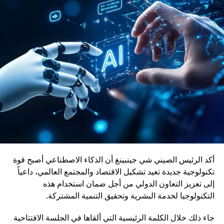
والقاطرات، حيث راكمت خبرة واسعة في تطوير حلول نقل
حديثة ومستدامة.
ويأتي إدماج قاطرات DO-70X ضمن رؤية المغرب الرامية إلى
بناء منظومة نقل سككي أكثر نجاعة واستدامة، بما يواكب
التحولات الاقتصادية ويعزز دور السكك الحديدية كرافعة للتنمية
وربط مختلف جهات المملكة
أكد الرئيس الصيني شي جينبينغ أن الذكاء الاصطناعي أصبح قوة
تكنولوجية جديدة تعيد تشكيل الاقتصاد والمجتمع العالمي، داعياً
إلى تعزيز التعاون الدولي من أجل ضمان استخدام هذه
التكنولوجيا لخدمة البشرية وتحقيق التنمية المشتركة.
جاء ذلك خلال الكلمة الرئيسية التي ألقاها في الجلسة الافتتاحية