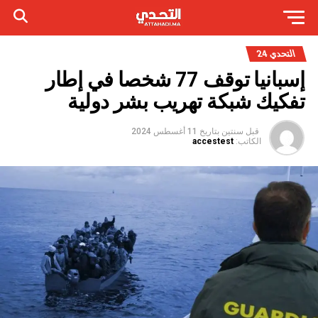
التحدي 24
إسبانيا توقف 77 شخصا في إطار
تفكيك شبكة تهريب بشر دولية
قبل سنتين
بتاريخ
11 أغسطس 2024
الكاتب:
accestest