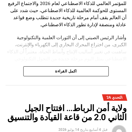
للمؤتمر العالمي للذكاء الاصطناعي لعام 2026 والاجتماع الرفيع
المستوى للحوكمة العالمية للذكاء الاصطناعي، حيث شدد على
أن العالم يقف أمام مرحلة تاريخية جديدة تتطلب وضع قواعد
عادلة ومنصفة لإدارة تطور الذكاء الاصطناعي.
وأشار الرئيس الصيني إلى أن الثورات العلمية والتكنولوجية
الكبرى، من اختراع المحرك البخاري إلى الكهرباء والإنترنت،
ساهمت في تغيير أساليب الإنتاج وأنماط الحياة، معتبراً أن الذكاء
الاصطناعي يمثل اليوم مرحلة جديدة من التحول التكنولوجي
تحمل فرصاً كبيرة، لكنها تفرض في الوقت نفسه تحديات مرتبطة
اكمل القراءة
بالأمن والأخلاق والعدالة.
وأوضح شي جينبينغ أن تطوير الذكاء الاصطناعي ينبغي أن يقوم
على أربعة مبادئ أساسية، تتمثل في الانفتاح والتعاون لتحقيق
التحدي 24
التنمية المدفوعة بالابتكار، وتعزيز السلامة والرقابة لضمان
ولاية أمن الرباط… افتتاح الجيل
استخدام التكنولوجيا بشكل مسؤول، واحترام تنوع الحضارات
والثقافات، إضافة إلى تعزيز التضامن الدولي لبناء منظومة
الثاني 2.0 من قاعة القيادة والتنسيق
عالمية للحوكمة.
قبل 4 أسابيع
بتاريخ
14 يوليو 2026