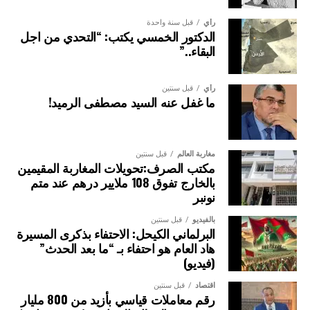
رأي
قبل سنة واحدة
الدكتور الخمسي يكتب: “التحدي من اجل
البقاء..”
رأي
قبل سنتين
ما غفل عنه السيد مصطفى الرميد!
مغاربة العالم
قبل سنتين
مكتب الصرف:تحويلات المغاربة المقيمين
بالخارج تفوق 108 ملايير درهم عند متم
نونبر
بالفيديو
قبل سنتين
البرلماني الكيحل: الاحتفاء بذكرى المسيرة
هاد العام هو احتفاء بـ “ما بعد الحدث”
(فيديو)
اقتصاد
قبل سنتين
رقم معاملات قياسي بأزيد من 800 مليار