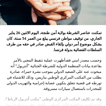
تمكنت عناصر الشرطة بولاية أمن طنجة، اليوم الاثنين 26 يناير
الجاري، من توقيف مواطن فرنسي يبلغ من العمر 34 سنة، كان
يشكل موضوع أمر دولي بإلقاء القبض صادر في حقه من طرف
السلطات القضائية بدولة فرنسا
.
وحسب مصدر امني فقدأظهرت عملية تنقيط المعني بالأمر
بقاعدة بيانات المنظمة الدولية للشرطة الجنائية “أنتربول” أنه
مبحوث عنه على الصعيد الدولي بموجب نشرة حمراء، صادرة
بطلب من المكتب المركزي الوطني بباريس، وذلك للاشتباه في
تورطه في قضية تتعلق بتكوين عصابة إجرامية والتهريب الدولي
للمخدرات باستعمال سيارات مسروقة.
وقد تم تكليف المكتب المركزي الوطني “مكتب أنتربول الرباط”،
التابع للمديرية العامة للأمن الوطني، بإشعار نظيره بدولة فرنسا