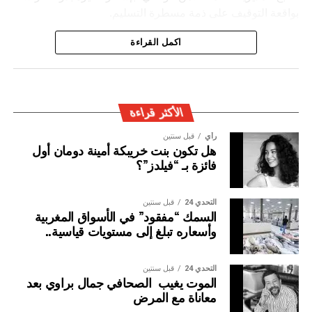
بواقعة التوقيف على ذمة مسطرة التسليم.
ويأتي توقيف المشتبه به في سياق التزام المصالح الأمنية
اكمل القراءة
المغربية بتفعيل آليات التعاون الأمني الدولي، خصوصا ملاحقة
وإيقاف الأشخاص المبحوث عنهم على الصعيد الدولي في قضايا
الجريمة العابرة للحدود الوطنية
الأكثر قراءة
رأي
قبل سنتين
هل تكون بنت خريبكة أمينة دومان أول
فائزة بـ “فيلدز”؟
التحدي 24
قبل سنتين
السمك “مفقود” في الأسواق المغربية
وأسعاره تبلغ إلى مستويات قياسية..
التحدي 24
قبل سنتين
الموت يغيب الصحافي جمال براوي بعد
معاناة مع المرض