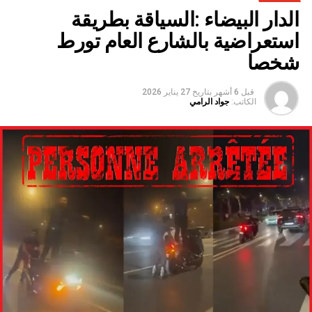
سنوات الجفاف .
الدار البيضاء :السياقة بطريقة
استعراضية بالشارع العام تورط
شخصا
قبل 6 أشهر
بتاريخ
27 يناير 2026
الكاتب:
جواد الرامي