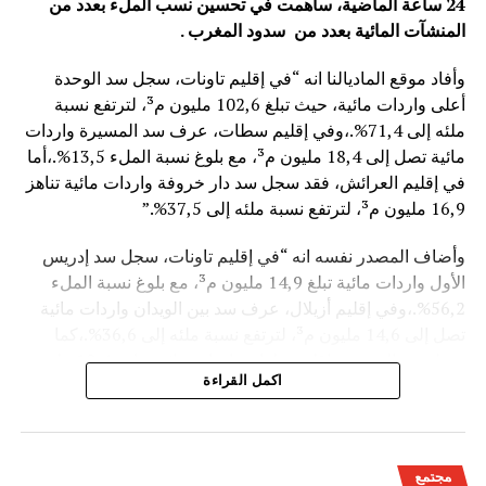
24 ساعة الماضية، ساهمت في تحسين نسب الملء بعدد من
المنشآت المائية
بعدد من سدود المغرب .
وأفاد موقع الماديالنا انه “في إقليم تاونات، سجل سد الوحدة
أعلى واردات مائية، حيث تبلغ 102,6 مليون م³، لترتفع نسبة
ملئه إلى 71,4%.،وفي إقليم سطات، عرف سد المسيرة واردات
مائية تصل إلى 18,4 مليون م³، مع بلوغ نسبة الملء 13,5%.،أما
في إقليم العرائش، فقد سجل سد دار خروفة واردات مائية تناهز
16,9 مليون م³، لترتفع نسبة ملئه إلى 37,5%.”
وأضاف المصدر نفسه انه “في إقليم تاونات، سجل سد إدريس
الأول واردات مائية تبلغ 14,9 مليون م³، مع بلوغ نسبة الملء
56,2%.،وفي إقليم أزيلال، عرف سد بين الويدان واردات مائية
تصل إلى 14,6 مليون م³، لترتفع نسبة ملئه إلى 36,6%.،كما
سجل سد الخروب بإقليم تطوان واردات مائية تناهز 10,4 مليون
اكمل القراءة
م³، حيث بلغت نسبة الملء 78,6%..”
وتعكس هذه المعطيات الأثر الإيجابي على الثروة المائية
الوطنية،والفرشة المئية عموما ووقعها الايجابي على الفلاحة بعد
مجتمع