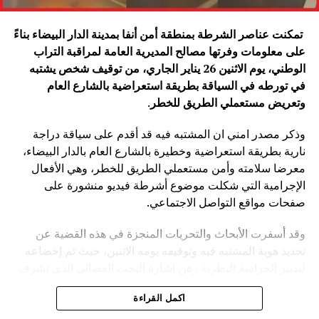
تمكنت عناصر الشرطة بمنطقة أمن أنفا بمدينة الدار البيضاء بناءً
على معلومات وفرتها مصالح المديرية العامة لمراقبة التراب
الوطني، يوم الاثنين 26 يناير الجاري، من توقيف شخص يشتبه
في تورطه في السياقة بطريقة استعراضية بالشارع العام
وتعريض مستعملي الطريق للخطر
.
وذكر مصدر امني ان المشتبه فيه قد أقدم على سياقة دراجة
نارية بطريقة استعراضية وخطيرة بالشارع العام بالدار البيضاء،
معرضا سلامته وأمن مستعملي الطريق للخطر، وهي الأفعال
الإجرامية التي شكلت موضوع أشرطة فيديو منشورة على
صفحات مواقع التواصل الاجتماعي.
وقد أسفرت الأبحاث والتحريات المنجزة في هذه القضية عن
تحديد هوية المشتبه فيه وتوقيفه يومه الاثنين، حيث تم إخضاعه
لتدبير الحراسة النظرية رهن إشارة البحث القضائي الذي تشرف
عليه النيابة العامة المختصة، وذلك للكشف عن جميع ظروف
اكمل القراءة
وملابسات وخلفيات هذه القضية، وكذا تحديد كافة