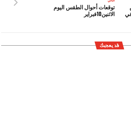
التالي
توقعات أحوال الطقس اليوم
في
الاثنين10فبراير
قد يعجبك