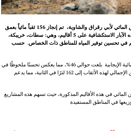
لتعزيز الموارد المائية على مستوى الحوض المائي لأبي رقراق والشاوية، تم إنجاز 156 ثقباً مائياً بعمق
إجمالي بلغ حوالي 20427 مترًا.وتتوزع هذه الآبار الاستكشافية على 5 أقاليم، وهي: سطات، خريبكة،
م في تحسين توفير المياه للمناطق ذات الخصاص
.
حسب
وافاد الموقع المذكور ان “نسبة الأثقاب المائية الإيجابية بلغت حوالي 46%، مما يعكس تحسنًا ملحوظًا في
مستوى المياه الجوفية. ويصل معدل التدفق الإجمالي لهذه الأثقاب إلى 162 لترًا في الثانية، مما يدعم
من المائي في هذه الأقاليم المذكورة، حيث تسهم هذه المشاريع
زيعها في المناطق المستفيدة