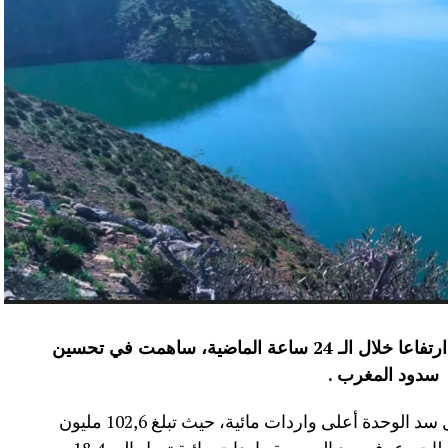
عرفت الموارد المائية بعدد من سدود المملكة ارتفاعا خلال الـ 24 ساعة الماضية، ساهمت في تحسين
سدود المغرب .
وأفاد موقع الماديالنا انه “في إقليم تاونات، سجل سد الوحدة أعلى واردات مائية، حيث تبلغ 102,6 مليون