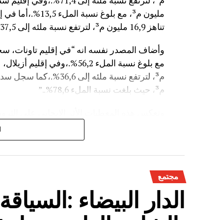
مليون م³، مع بلوغ
تناهز 16,9 مليون م³، لترتفع نسبة ملئه إلى 37,5%.”
م³، حيث بلغت نسبة الملء 78,6%..”
وتعكس هذه المعطيات الأثر الإيجابي على الثروة 
على الفلاحة بعد سنوات الجفاف .
ا
مجتمع
الدار البيضاء :السياق