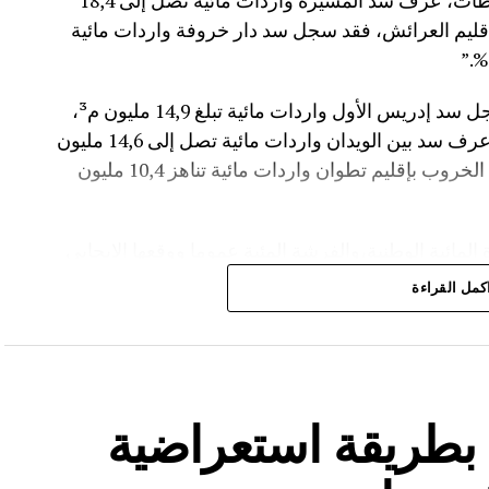
م³، لترتفع نسبة ملئه إلى 71,4%.،وفي إقليم سطات، عرف سد المسيرة واردات مائية تصل إلى 18,4
 نسبة الملء 13,5%.،أما في إقليم العرائش، فقد سجل سد دار خروفة واردات مائية
وأضاف المصدر نفسه انه “في إقليم تاونات، سجل سد إدريس الأول واردات مائية تبلغ 14,9 مليون م³،
مع بلوغ نسبة الملء 56,2%.،وفي إقليم أزيلال، عرف سد بين الويدان واردات مائية تصل إلى 14,6 مليون
م³، لترتفع نسبة ملئه إلى 36,6%.،كما سجل سد الخروب بإقليم تطوان واردات مائية تناهز 10,4 مليون
المائية الوطنية،والفرشة المئية عموما ووقعها الايجابي
كمل القراءة
ة بطريقة استعراضية