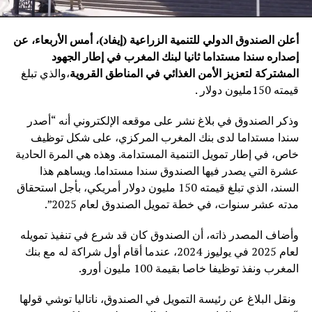
أعلن الصندوق الدولي للتنمية الزراعية (إيفاد)، أمس الأربعاء، عن
إصداره سندا مستداما ثانيا لبنك المغرب في إطار الجهود
المشتركة لتعزيز الأمن الغذائي في المناطق القروية
،والذي تبلغ
قيمته 150مليون دولار .
وذكر الصندوق في بلاغ نشر على موقعه الإلكتروني أنه “أصدر
سندا مستداما لدى بنك المغرب المركزي، على شكل توظيف
خاص، في إطار تمويل التنمية المستدامة. وهذه هي المرة الحادية
عشرة التي يصدر فيها الصندوق سندا مستداما. ويساهم هذا
السند، الذي تبلغ قيمته 150 مليون دولار أمريكي، بأجل استحقاق
مدته عشر سنوات، في خطة تمويل الصندوق لعام 2025”.
وأضاف المصدر ذاته، أن الصندوق كان قد شرع في تنفيذ تمويله
لعام 2025 في يوليوز 2024، عندما أقام أول شراكة له مع بنك
المغرب ونفذ توظيفا خاصا بقيمة 100 مليون أورو.
ونقل البلاغ عن رئيسة التمويل في الصندوق، ناتاليا توشي قولها