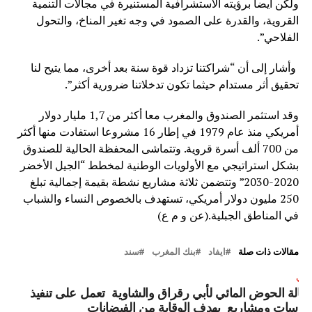
ولكن أيضا برؤيته الاستشرافية المستنيرة في مجالات التنمية
القروية، والقدرة على الصمود في وجه تغير المناخ، والتحول
الفلاحي”.
وأشار إلى أن “شراكتنا تزداد قوة سنة بعد أخرى، مما يتيح لنا
تحقيق أثر مستدام حيثما تكون تدخلاتنا ضرورية أكثر”.
وقد استثمر الصندوق والمغرب معا أكثر من 1,7 مليار دولار
أمريكي منذ عام 1979 في إطار 16 مشروعا استفادت منها أكثر
من 700 ألف أسرة قروية. وتتماشى المحفظة الحالية للصندوق
بشكل استراتيجي مع الأولويات الوطنية لمخطط “الجيل الأخضر
2020-2030” وتتضمن ثلاثة مشاريع نشطة بقيمة إجمالية تبلغ
250 مليون دولار أمريكي، تستهدف بالخصوص النساء والشباب
في المناطق الجبلية.(عن و م ع)
مقالات ذات صلة
ايفاد
بنك المغرب
سند
لتالي
كالة الحوض المائي لأبي رقراق والشاوية تعمل على تنفيذ
راسات ومشاريع بهدف الوقاية من الفيضانات