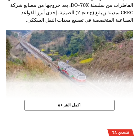
القاطرات من سلسلة DO-70X، بعد خروجها من مصانع شركة
CRRC بمدينة زييانغ (Ziyang) الصينية، إحدى أبرز القواعد
الصناعية المتخصصة في تصنيع معدات النقل السككي.
وتندرج هذه الخطوة ضمن برنامج تحديث أسطول الجر الذي
اكمل القراءة
أطلقه المكتب الوطني للسكك الحديدية، بهدف الرفع من كفاءة
النقل السككي وتحسين جودة الخدمات، خاصة على الخطوط غير
المكهربة التي تعتمد بشكل أساسي على القاطرات الديزلية.
التحدي 24
وتتميز القاطرات الجديدة بتقنيات حديثة تسمح بتحسين الأداء