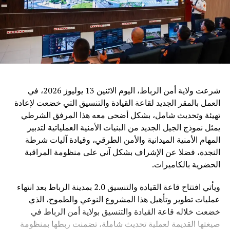
والدراسة، وإنشاء مراكز تعاون دولية مع عدد من المنظمات
الإقليمية، من بينها جامعة الدول العربية والاتحاد الإفريقي ورابطة
دول جنوب شرق آسيا.
ويرى مراقبون أن الدعوة الصينية إلى تعزيز التعاون في مجال
الذكاء الاصطناعي تعكس التحول المتزايد لهذه التكنولوجيا إلى
قضية عالمية تتجاوز الحدود، حيث أصبح التحدي الأساسي ليس
فقط تطوير القدرات التقنية، بل ضمان أن تكون هذه القدرات
شرعت ولاية أمن الرباط، اليوم الاثنين 13 يوليوز 2026، في
متاحة بشكل عادل وآمن لجميع الدول.
العمل بالمقر الجديد لقاعة القيادة والتنسيق التي خضعت لإعادة
تهيئة وتحديث شامل، بشكل أضحى معه هذا المرفق الشرطي
وفي ظل المنافسة العالمية المتزايدة في مجال الذكاء
يمثل نموذج الجيل الجديد من البنيات الأمنية العملياتية لتدبير
الاصطناعي، تطرح الصين رؤية تقوم على اعتبار التكنولوجيا
المهام الأمنية الميدانية والأمن الطرقي، وقيادة آليات شرطة
جسراً للتعاون والتنمية، وليس مجالاً للصراع، مؤكدة أن مستقبل
النجدة، فضلا عن الإشراف بشكل آني على منظومة المراقبة
الذكاء الاصطناعي يجب أن يكون قائماً على الحكمة البشرية
الحضرية بالكاميرات.
والمسؤولية المشتركة من أجل خدمة رفاهية الشعوب
ويأتي افتتاح قاعة القيادة والتنسيق 2.0 بمدينة الرباط بعد انتهاء
عمليات تطوير وتأهيل هذا المشروع النوعي والطموح، الذي
خضعت خلاله قاعة القيادة والتنسيق بولاية أمن الرباط في
صيغتها القديمة لعملية تحديث شاملة، تضمنت ربطها بمنظومة