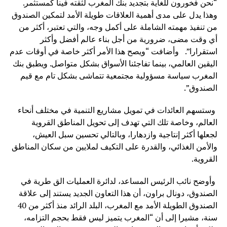
“نحن فخورون للغاية بتجديد بنك المغرب لثقته فينا كمستثمر.
وهذا يدل على مدى أهمية العلاقات طويلة الأمد لتمكين الصندوق
من تنفيذ مهمته الشاملة على أكمل وجه، والتي تعتبر، أكثر من
أي وقت مضى، ضرورية من أجل بناء عالم أفضل وأكثر
استقرارا”. وأضافت “ويصح هذا الأمر أكثر خاصة في أوقات عدم
اليقين العالمي، بينما تفاجئنا الأسواق بشكل متواصل. ويطبق بنك
المغرب سياسة مسؤولية مجتمعية تتماشى بشكل تام مع قيم
الصندوق”.
وستسهم العائدات في تمويل مشاريع التنمية في مختلف أنحاء
العالم، وخاصة تلك التي تهدف إلى تحويل المناطق القروية
لجعلها أكثر إنتاجية وازدهارا، وبالتالي تحسين سبل العيش،
والأمن الغذائي، والقدرة على التكيف لملايين من سكان المناطق
القروية.
وأوضح نائب الرئيس المساعد، لدائرة العمليات الق طرية في
الصندوق، دونال براون، أن هذا التعاون الجديد يستند إلى علاقة
الصندوق الطويلة الأمد مع المغرب، البلد الرائد منذ أكثر من 40
سنة، مشيرا إلى أن “المغرب يتميز ليس فقط بحجم التزامه،