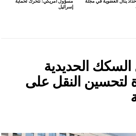
اد ينال العضوية في مجلة
مسؤول أمريكي: نتحرك لحماية
إسرائيل
السكك الحديدية
 لتحسين النقل على