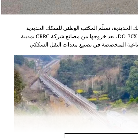
 الحديدية، تسلّم المكتب الوطني للسكك الحديدية
(ONCF) دفعة جديدة من القاطرات من سلسلة DO-70X، بعد خروجها من مصانع شركة CRRC بمدينة