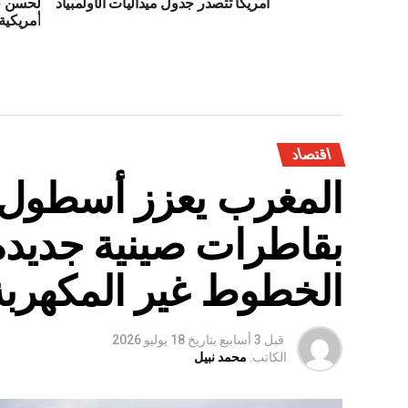
أمريكا تتصدر جدول ميداليات الأولمبياد
لحسن حد
أمريكية‎
اقتصاد
المغرب يعزز أسطول 
بقاطرات صينية جديدة
الخطوط غير المكهربة
قبل 3 أسابيع
بتاريخ
18 يوليو 2026
الكاتب:
محمد نبيل