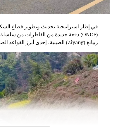
في إطار استراتيجية تحديث وتطوير قطاع السكك
زييانغ (Ziyang) الصينية، إحدى أبرز القواعد الصناعية المتخصصة في تصنيع معدات النقل السككي.