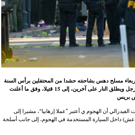
أربعاء مسلح دهس بشاحنته حشدا من المحتفلين برأس السنة
في مدينة نيو أورلينز الأمريكية، قبل أن يترجل ويطلق النار على آخرين، إلى 15 قتيلا، وفق ما أعلنت
س بريس
الفيدرالي أن الهجوم ي أعتبر “عملا إرهابيا”، مشيرا إلى
(داعش) داخل السيارة المستخدمة في الهجوم، إلى جانب أسلحة