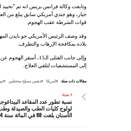
وتابعت وكالة فرانس بريس انه تم “تحييد ا
قوات الشرطة عقب الهجوم.
وقد وصف الرئيس الأمريكي جو بايدن المهاج
بلاده بمكافحة الإرهاب والتطرف.
وإلى جانب القتلى الـ15،
إلى المستشفيات لتلقي العلاج.
مقالات ذات صلة
امريكا
دهس مسلح محتفلين
نيو
لا يفوتك
نسبة تطور عدد المقاعد البيداغوجي
لولوج كليات الطب والصيدلة وط
الأسنان بلغت 88 في المائة سنة 2024