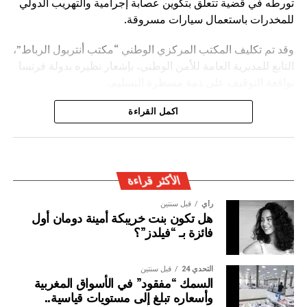
تورطه في قضية تتعلق بتكوين عصابة إجرامية والتهريب الدولي
للمخدرات باستعمال سيارات مسروقة.
وقد تم تكليف المكتب المركزي الوطني “مكتب أنتربول الرباط”،
التابع للمديرية العامة للأمن الوطني، بإشعار نظيره بدولة فرنسا
بواقعة التوقيف على ذمة مسطرة التسليم.
ويأتي توقيف المشتبه به في سياق التزام المصالح الأمنية
اكمل القراءة
المغربية بتفعيل آليات التعاون الأمني الدولي، خصوصا ملاحقة
وإيقاف الأشخاص المبحوث عنهم على الصعيد الدولي في قضايا
الجريمة العابرة للحدود الوطنية
الأكثر قراءة
رأي
قبل سنتين
هل تكون بنت خريبكة أمينة دومان أول
فائزة بـ “فيلدز”؟
التحدي 24
قبل سنتين
السمك “مفقود” في الأسواق المغربية
وأسعاره تبلغ إلى مستويات قياسية..