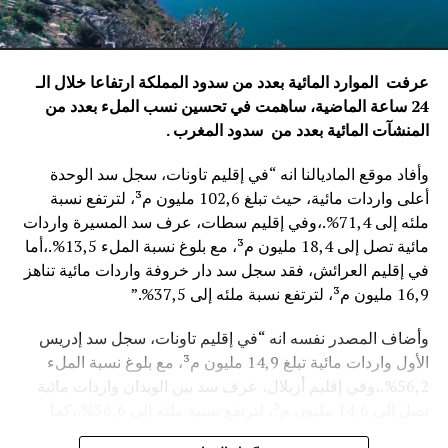
عرفت الموارد المائية بعدد من سدود المملكة ارتفاعا خلال الـ
24 ساعة الماضية، ساهمت في تحسين نسب الملء بعدد من
المنشآت المائية
بعدد من سدود المغرب .
وأفاد موقع الماديالنا انه “في إقليم تاونات، سجل سد الوحدة
أعلى واردات مائية، حيث تبلغ 102,6 مليون م³، لترتفع نسبة
ملئه إلى 71,4%.،وفي إقليم سطات، عرف سد المسيرة واردات
مائية تصل إلى 18,4 مليون م³، مع بلوغ نسبة الملء 13,5%.،أما
في إقليم العرائش، فقد سجل سد دار خروفة واردات مائية تناهز
16,9 مليون م³، لترتفع نسبة ملئه إلى 37,5%.”
وأضاف المصدر نفسه انه “في إقليم تاونات، سجل سد إدريس
الأول واردات مائية تبلغ 14,9 مليون م³، مع بلوغ نسبة الملء
56,2%.،وفي إقليم أزيلال، عرف سد بين الويدان واردات مائية
تصل إلى 14,6 مليون م³، لترتفع نسبة ملئه إلى 36,6%.،كما
سجل سد الخروب بإقليم تطوان واردات مائية تناهز 10,4 مليون