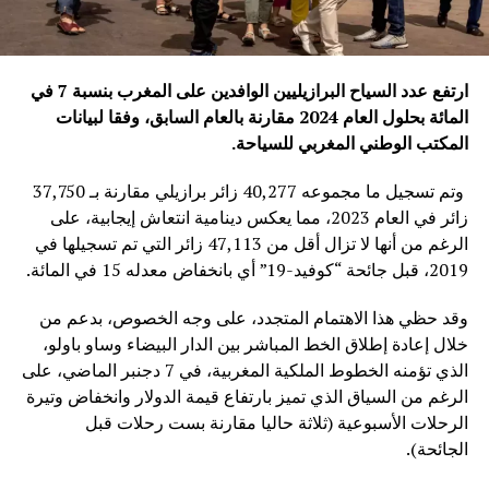
ارتفع عدد السياح البرازيليين الوافدين على المغرب بنسبة 7 في
المائة بحلول العام 2024 مقارنة بالعام السابق، وفقا لبيانات
المكتب الوطني المغربي للسياحة
.
وتم تسجيل ما مجموعه 40,277 زائر برازيلي مقارنة بـ 37,750
زائر في العام 2023، مما يعكس دينامية انتعاش إيجابية، على
الرغم من أنها لا تزال أقل من 47,113 زائر التي تم تسجيلها في
2019، قبل جائحة “كوفيد-19” أي بانخفاض معدله 15 في المائة.
وقد حظي هذا الاهتمام المتجدد، على وجه الخصوص، بدعم من
خلال إعادة إطلاق الخط المباشر بين الدار البيضاء وساو باولو،
الذي تؤمنه الخطوط الملكية المغربية، في 7 دجنبر الماضي، على
الرغم من السياق الذي تميز بارتفاع قيمة الدولار وانخفاض وتيرة
الرحلات الأسبوعية (ثلاثة حاليا مقارنة بست رحلات قبل
الجائحة).