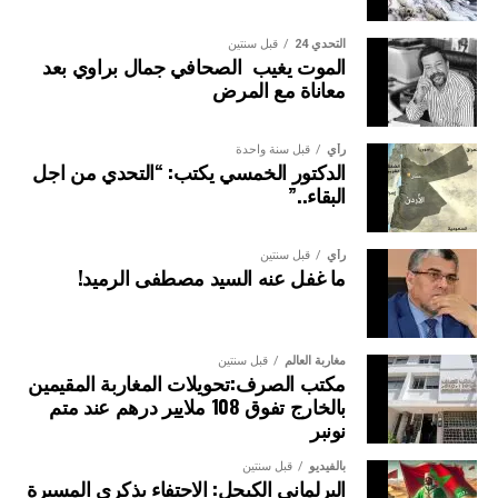
التحدي 24
قبل سنتين
الموت يغيب الصحافي جمال براوي بعد
معاناة مع المرض
رأي
قبل سنة واحدة
الدكتور الخمسي يكتب: “التحدي من اجل
البقاء..”
رأي
قبل سنتين
ما غفل عنه السيد مصطفى الرميد!
مغاربة العالم
قبل سنتين
مكتب الصرف:تحويلات المغاربة المقيمين
بالخارج تفوق 108 ملايير درهم عند متم
نونبر
بالفيديو
قبل سنتين
البرلماني الكيحل: الاحتفاء بذكرى المسيرة