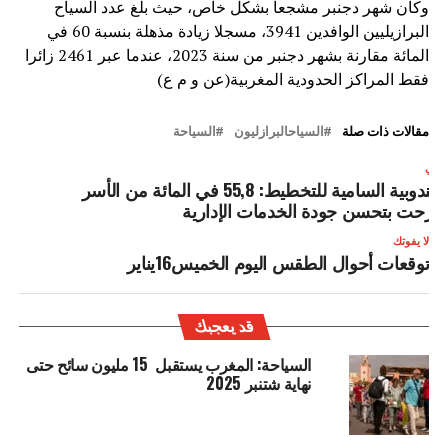
وكان شهر دجنبر مشجعا بشكل خاص، حيث بلغ عدد السياح
البرازيليين الوافدين 3941، مسجلا زيادة مذهلة بنسبة 60 في
المائة مقارنة بشهر دجنبر من سنة 2023، عندما عبر 2461 زائرا
فقط المراكز الحدودية المغربية(عن و م ع)
مقالات ذات صلة
السياحالبرازليون
السياحة
لتالي
المندوبية السامية للتخطيط: 55,8 في المائة من الأسر
رحت بتحسن جودة الخدمات الإدارية
لا يفوتك
توقعات أحوال الطقس اليوم الخميس16يناير
قد يعجبك
السياحة: المغرب يستقبل 15 مليون سائح حتى
نهاية شتنبر 2025