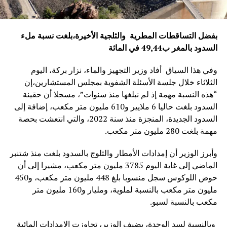
بفضل التساقطات المطرية والثلجية الأخيرة،بلغت نسبة ملء
السدود بالمغر ب49,44 في المائة
وفي هذا السياق أفاد وزير التجهيز والماء، نزار بركة، اليوم
الثلاثاء خلال جلسة الأسئلة الشفوية بمجلس المستشارين،إن
“هذه النسبة مهمة إذ لم نبلغها منذ سنوات”، مسجلا أن حقينة
السدود بلغت حاليا 6 ملايير و610 مليون متر مكعب، إضافة إلى
السدود الجديدة، المنجزة منذ سنة 2022، والتي انتعشت بحصة
مهمة بلغت 280 مليون متر مكعب.
وأبرز الوزير أن إمدادات الأمطار والثلوج بالسدود بلغت منذ شتنبر
الماضي إلى غاية اليوم 3785 مليون متر مكعب، مشيرا إلى أن
حوض اللوكوس سجل منسوبا بلغ 448 مليون متر مكعب، و450
مليون متر مكعب بالنسبة لملوية، ومليار و160 مليون متر
مكعب بالنسبة لسبو.
وبالنسبة لسد الوحدة، يضيف الوزير، تجاوزت الإمدادات المائية