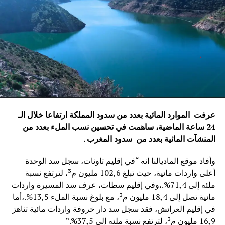
عرفت الموارد المائية بعدد من سدود المملكة ارتفاعا خلال الـ
24 ساعة الماضية، ساهمت في تحسين نسب الملء بعدد من
المنشآت المائية
بعدد من سدود المغرب .
وأفاد موقع الماديالنا انه “في إقليم تاونات، سجل سد الوحدة
أعلى واردات مائية، حيث تبلغ 102,6 مليون م³، لترتفع نسبة
ملئه إلى 71,4%.،وفي إقليم سطات، عرف سد المسيرة واردات
مائية تصل إلى 18,4 مليون م³، مع بلوغ نسبة الملء 13,5%.،أما
في إقليم العرائش، فقد سجل سد دار خروفة واردات مائية تناهز
16,9 مليون م³، لترتفع نسبة ملئه إلى 37,5%.”