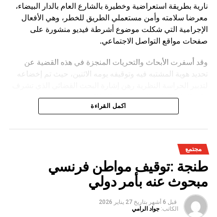
نارية بطريقة استعراضية وخطيرة بالشارع العام بالدار البيضاء،
معرضا سلامته وأمن مستعملي الطريق للخطر، وهي الأفعال
الإجرامية التي شكلت موضوع أشرطة فيديو منشورة على
صفحات مواقع التواصل الاجتماعي.
وقد أسفرت الأبحاث والتحريات المنجزة في هذه القضية عن
تحديد هوية المشتبه فيه وتوقيفه يومه الاثنين، حيث تم إخضاعه
لتدبير الحراسة النظرية رهن إشارة البحث القضائي الذي تشرف
عليه النيابة العامة المختصة، وذلك للكشف عن جميع ظروف
اكمل القراءة
وملابسات وخلفيات هذه القضية، وكذا تحديد كافة
مجتمع
طنجة :توقيف مواطن فرنسي
مبحوث عنه بأمر دولي
قبل 6 أشهر
بتاريخ
27 يناير 2026
الكاتب:
جواد الرامي