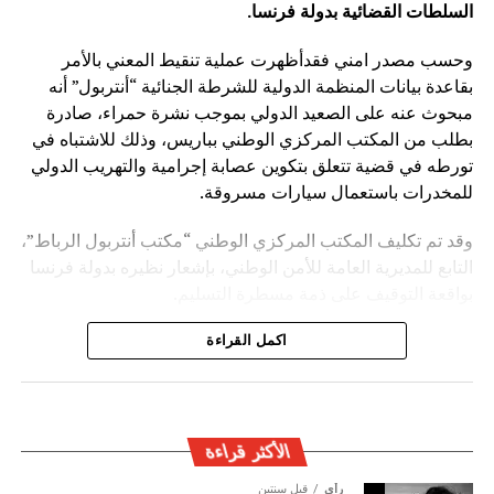
السلطات القضائية بدولة فرنسا
.
وحسب مصدر امني فقدأظهرت عملية تنقيط المعني بالأمر
بقاعدة بيانات المنظمة الدولية للشرطة الجنائية “أنتربول” أنه
مبحوث عنه على الصعيد الدولي بموجب نشرة حمراء، صادرة
بطلب من المكتب المركزي الوطني بباريس، وذلك للاشتباه في
تورطه في قضية تتعلق بتكوين عصابة إجرامية والتهريب الدولي
للمخدرات باستعمال سيارات مسروقة.
وقد تم تكليف المكتب المركزي الوطني “مكتب أنتربول الرباط”،
التابع للمديرية العامة للأمن الوطني، بإشعار نظيره بدولة فرنسا
بواقعة التوقيف على ذمة مسطرة التسليم.
ويأتي توقيف المشتبه به في سياق التزام المصالح الأمنية
اكمل القراءة
المغربية بتفعيل آليات التعاون الأمني الدولي، خصوصا ملاحقة
وإيقاف الأشخاص المبحوث عنهم على الصعيد الدولي في قضايا
الجريمة العابرة للحدود الوطنية
الأكثر قراءة
رأي
قبل سنتين