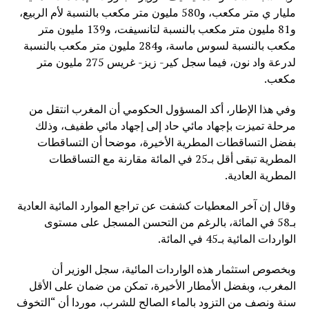
مليار ي متر مكعب، و580 مليون متر مكعب بالنسبة لأم الربيع،
و81 مليون متر مكعب بالنسبة لتانسيفت، و139 مليون متر
مكعب بالنسبة لسوس ماسة، و284 مليون متر مكعب بالنسبة
لدرعة واد نون، فيما سجل كير- زيز- غريس 275 مليون متر
مكعب.
وفي هذا الإطار، أكد المسؤول الحكومي أن المغرب انتقل من
مرحلة تميزت بإجهاد مائي حاد إلى إجهاد مائي طفيف، وذلك
بفضل التساقطات المطرية الأخيرة، موضحا أن التساقطات
المطرية تبقى أقل بـ25 في المائة مقارنة مع التساقطات
المطرية العادية.
وقال إن آخر المعطيات كشفت عن تراجع الموارد المائية العادية
بـ58 في المائة، بالرغم من التحسن المسجل على مستوى
الواردات المائية بـ45 في المائة.
وبخصوص استثمار هذه الواردات المائية، سجل الوزير أن
المغرب، وبفضل الأمطار الأخيرة، تمكن من ضمان على الأقل
سنة ونصف من التزود بالماء الصالح للشرب، موردا أن “التخوف