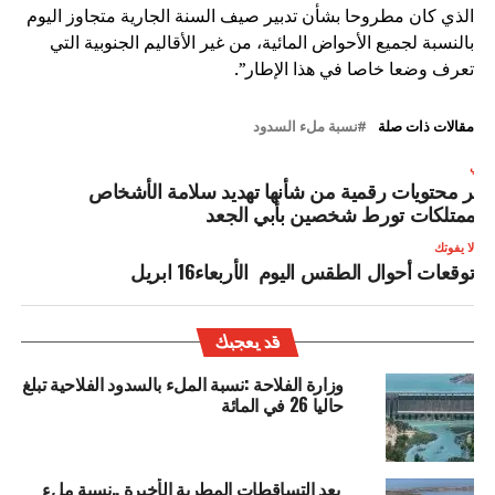
الذي كان مطروحا بشأن تدبير صيف السنة الجارية متجاوز اليوم
بالنسبة لجميع الأحواض المائية، من غير الأقاليم الجنوبية التي
تعرف وضعا خاصا في هذا الإطار”.
مقالات ذات صلة
نسبة ملء السدود
لتالي
شر محتويات رقمية من شأنها تهديد سلامة الأشخاص
الممتلكات تورط شخصين بأبي الجعد
لا يفوتك
توقعات أحوال الطقس اليوم الأربعاء16 ابريل
قد يعجبك
وزارة الفلاحة :نسبة الملء بالسدود الفلاحية تبلغ
حاليا 26 في المائة
بعد التساقطات المطرية الأخيرة ..نسبة ملء