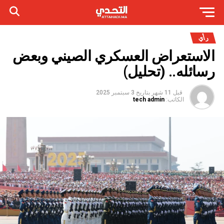
رأي
الاستعراض العسكري الصيني وبعض
رسائله.. (تحليل)
قبل 11 شهر
بتاريخ
3 سبتمبر 2025
الكاتب:
tech admin