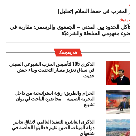
لتالي
ور المغرب في حفظ السلام (تحليل)
لا يفوتك
تآكل الحدود بين المدني – الجمعوي والرسمي: مقاربة في
ضوء مفهومي السلطة والشرعيّة
قد يعجبك
الذكرى 105 لتأسيس الحزب الشيوعي الصيني
في سياق تعزيز مسار التحديث وبناء جيش
حديث
الحزام والطريق: رؤية استراتيجية من داخل
التجربة الصينية – محاضرة الباحث لي يوان
تشينغ
الذكرى العاشرة للتنفيذ العالمي لاتفاق تدابير
دولة الميناء.. الصين تقيم فعاليتها الخاصة في
شنغهاي