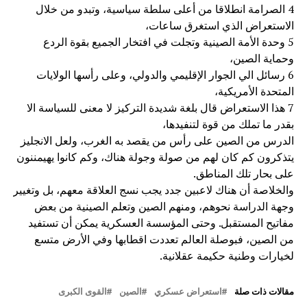
4 الصرامة انطلاقا من أعلى سلطة سياسية، وتبدو من خلال
الاستعراض الذي استغرق ساعات،
5 وحدة الأمة الصينية وتجلت في افتخار الجميع بقوة الردع
وحماية الصين،
6 رسائل الي الجوار الإقليمي والدولي، وعلى رأسها الولايات
المتحدة الأمريكية،
7 هذا الاستعراض قال بلغة شديدة التركيز لا معنى للسياسة الا
بقدر ما تملك من قوة لتنفيدها،
الدرس من الصين على رأس من يقصد به الغرب، ولعل الانجليز
يتذكرون كم كان لهم من صولة وجولة هناك، وكم كانوا يهيمننون
على بحار تلك المناطق.
والخلاصة أن هناك لاعبين جدد يجب نسج العلاقة معهم، بل وتغيير
وجهة الدراسة نحوهم، ومنهم الصين وتعلم الصينية من بعض
مفاتيح المستقبل. وحتى المؤسسة العسكرية يمكن أن تستفيد
من الصين، فبوصلة العالم تعددت اقطابها وفي الأرض متسع
لخيارات وطنية حكيمة عقلانية.
مقالات ذات صلة
استعراض عسكري
الصين
القوى الكبرى