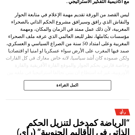
مع أكاديمية التفكير الاستراتيجي .
ليس القصد من الورقة تقديم مهمة الإعلام في متابعة الحوار
والنقاش الذي رافق وسيرافق مشروع الحكم الذاتي بالصحراء
المغربية، لأن ذلك عمل ممتد في الزمان والمكان، ومهمة
مؤسسات بكاملها، نظر للبعد العالمي الذي عرفه ملف الصحراء
المغربية وعلى امتداد 50 سنة من الصراع السياسي و العسكري،
صمد فيها المغرب على الأرض سواء عسكريا او امنيا او اقتصاديا
ولكن صموده كان أشد سياسيا، لانه خاض معارك في كل القارات
وخاصة قارتين بحكم الجوار والموقع القارة الأفريقية والقارة
الأوروبية، غير انه استطاع ان يبني تحالفا استراتيجيا في ملفه بين
دول أوربية لها حضور وقوة في ملف الصحراء لأسباب اقتصادية
اكمل القراءة
تاريخية و الأهم انه انتزع بحكمة وهدوء سند الولايات المتحدة
الأمريكية بدعم تاريخي وواقعي لملف الصحراء المغربية. من هنا
نتناول في هذه الورقة المختصرة عناصر أساسية يمكن أن تكون
جزء من بوصلة إعلامية وأرضية لنقاش عميق تحت سؤال واحد :
رأي
“الرياضة كمدخل لتنزيل الحكم
ما هي مهمة الإعلام والصحافة بكل أجناسها في تطوير النقاش
و الحوار والتحليل والتفكيف لموضوع مشروع الحكم الذاتي تحت
الذاتي في الأقاليم الجنوبية” (رأي)