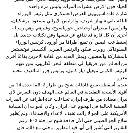
الحياة فوق الارض عشرات المرات وليس مرة واحدة.
شارك قادة آسيوييون العرض العسكري مثل رئيس الوزراء
الباكستاني شهباز شريف، والرئيس الإيراني مسعود بيزشكيان،
والرئيس المنغولي أوخناجين خوريلسوخ، وغيرهم. وهي رسالة
أخرى أن كل قارة قد تدافع عن نفسها وفق تكثلات جديدة. بل
إستطاعت الصين أن تقنع أطرافا من أوروبا، كرئيس الوزراء
السلوفاكي روبرت فيكو، والرئيس الصربي ألكسندر فوتشيتش
بالمشاركة والحضور، ويمثل العديد من القادة الآخرين بقاعًا أخرى
من العالم، من إفريقيا إلى منطقة البحر الكاريبي، بمن فيهم
الرئيس الكوبي ميغيل دياز كانيل، ورئيس جزر المالديف محمد
معزو.
عندما أسقطت سبع قاذفات شبح من طراز B-2ما عدده 14 من
أقوى الأسلحة التقليدية في العالم على الهدف دون التعرض لأي
نيران مضادة من طرف إيران، تساءلت عدة اطراف عن القدرات
الصينية الحالية في الهجوم على ايران، وكان الجواب أن السيادة
الأمريكية على الجو لا زالت تخيف الاعداء والاصدقاء، ولم يُظهر
سلاح الجو الصيني حتى الآن قاذفة شبح من فئة B-2، رغم
التقارير التي تُشير إلى أنها قيد التطوير، وحتى مع ذلك، فإن