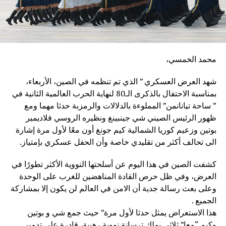
محمد الخمسي،
شهد العرض العسكري ” الذي تم تنظمه في الصين، الأربعاء،
بمناسبة الاحتفال بالذكرى الـ80 لنهاية الحرب العالمية الثانية في
” ساحة تيانانمن” المملوءة بالدلالات والرمزبة حدثا مهما ومع
ظهور الرئيس الصيني شي جينبينغ ونظيره الروسي فلاديمير
بوتين وزعيم كوريا الشمالية كيم جونغ أون معًا لأول مرة إشارة
الى تحالف أكثر من تقليدي خاصة وأن الحفل عسكري بإمتياز.
كشفت الصين في هذا اليوم عن أسلحتها النووية الأكثر تطورًا في
العرض، وفي ظل حرص القادة المناهضين للغرب على الوحدة
وعلى بعث رسالة جدية أن الامن في العالم لن يكون إلا بمشاركة
الجميع .
هذا الاستعراض يمثل حدثا لأول مرة” حيث جمع شي و بوتين
وكيم “معا” ثلاثي يملك ترسانة نووية رهيبة، قادرة على تدمير