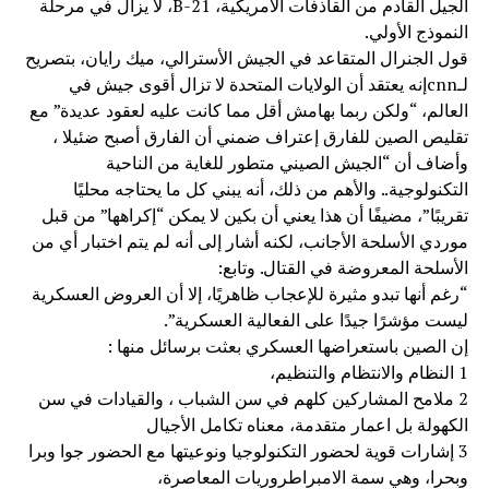
الجيل القادم من القاذفات الأمريكية، B-21، لا يزال في مرحلة
النموذج الأولي.
قول الجنرال المتقاعد في الجيش الأسترالي، ميك رايان، بتصريح
لـcnnإنه يعتقد أن الولايات المتحدة لا تزال أقوى جيش في
العالم، “ولكن ربما بهامش أقل مما كانت عليه لعقود عديدة” مع
تقليص الصين للفارق إعتراف ضمني أن الفارق أصبح ضئيلا ،
وأضاف أن “الجيش الصيني متطور للغاية من الناحية
التكنولوجية.. والأهم من ذلك، أنه يبني كل ما يحتاجه محليًا
تقريبًا”، مضيفًا أن هذا يعني أن بكين لا يمكن “إكراهها” من قبل
موردي الأسلحة الأجانب، لكنه أشار إلى أنه لم يتم اختبار أي من
الأسلحة المعروضة في القتال. وتابع:
“رغم أنها تبدو مثيرة للإعجاب ظاهريًا، إلا أن العروض العسكرية
ليست مؤشرًا جيدًا على الفعالية العسكرية”.
إن الصين باستعراضها العسكري بعثت برسائل منها :
1 النظام والانتظام والتنظيم،
2 ملامح المشاركين كلهم في سن الشباب ، والقيادات في سن
الكهولة بل اعمار متقدمة، معناه تكامل الأجيال
3 إشارات قوية لحضور التكنولوجيا ونوعيتها مع الحضور جوا وبرا
وبحرا، وهي سمة الامبراطروريات المعاصرة،