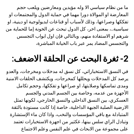
ما من نظام سياسي الا وله مؤيدين ومعارضين ويلعب حجم
المعارضة او الموالاة دورا مهما في حماية الدول والمجتمعات او
تفككها وصراعها، وذلك لأسباب أو قناعات ايديولوجية او دينية، او
سياسية..، بمعنى اخر، كل الدول تبحث عن الخونة إما للحماية من
شرهم او الاستفادة منهم، وبالتالي فإن اول ابواب التجسس
والتجسس المضاد يمر عبر باب الخيانة المباشرة،
2- ثغرة البحث عن الحلقة الاضعف:
في النسق الاستخباراتي، كل نسق له مدخلات ومخرجات، والعدو
يرصد كل المدخلات ويحللها كمخرجات، ويكتشف الحلقات الامنية
ومدى تماسكها وصلابتها، او صراعها و تفككها، وحجم تكامل
الأجهزة من عدمه، وخاصة بين الجسم المدني والجسم
العسكري، بين النسق الداخلي والنسق الخارجي، لكونها تمثل
الارضية الصلبة الجبهة الداخلية، خاصة إذا كانت مسنودة بالثقة
المتبادلة مع باقي المؤسسات والنخب، واذا كان ماء الإستشارة
وتبادل الراي سلس بينها، غكثير من اجهزة الاستخبارات تعتمد
على مجموعة من الابحاث في علم النفس وعلم الاجتماع