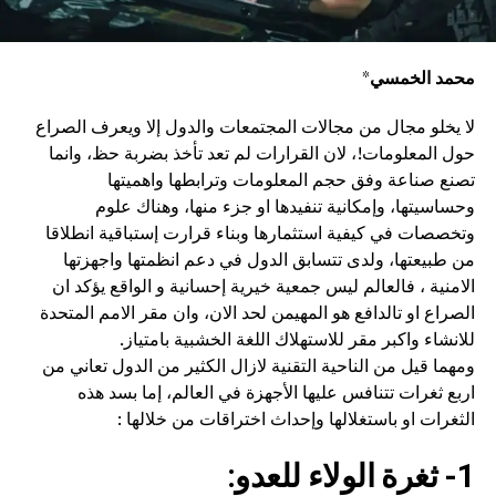
محمد الخمسي
*
لا يخلو مجال من مجالات المجتمعات والدول إلا ويعرف الصراع
حول المعلومات!، لان القرارات لم تعد تأخذ بضربة حظ، وانما
تصنع صناعة وفق حجم المعلومات وترابطها واهميتها
وحساسيتها، وإمكانية تنفيدها او جزء منها، وهناك علوم
وتخصصات في كيفية استثمارها وبناء قرارت إستباقية انطلاقا
من طبيعتها، ولدى تتسابق الدول في دعم انظمتها واجهزتها
الامنية ، فالعالم ليس جمعية خيرية إحسانية و الواقع يؤكد ان
الصراع او تالدافع هو المهيمن لحد الان، وان مقر الامم المتحدة
للانشاء واكبر مقر للاستهلاك اللغة الخشبية بامتياز.
ومهما قيل من الناحية التقنية لازال الكثير من الدول تعاني من
اربع ثغرات تتنافس عليها الأجهزة في العالم، إما بسد هذه
الثغرات او باستغلالها وإحداث اختراقات من خلالها :
1- ثغرة الولاء للعدو
: