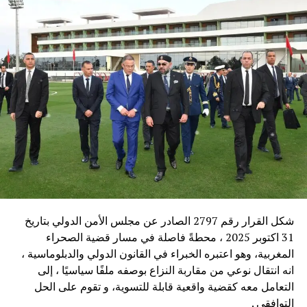
الفضاء الخاص إلى المجتمع او ما يمثل هذا المجتمع من سلطات
و ومؤسسات هيئات حقوقية قانونية من أجل بناء الوعي العام
في موضوع الحكم الذاتي، وخلق كثلة بشرية يقضة لها روح
وطنية وغيرة شديدة ولكنها عقلانية
من أجل إنتاج ما يبني هذا الوعي العام و هي فرصة لفتح النقاش
والمساهمة في إدراك أبعاد الحكم الذاتي، فالقرار الصادر عن
هيئة الامن بالامم المتحدة، أصبح فرصة لتجديد الالتفاف والتعبئة
الوطنية ونو وضع لا تعيشه الا الأمم العميقة في تاريخها القوية
في شخصيتها،
2 يعتبر النقاش قبل الصياغة لمشروع الحكم الذاتي فرصة
تاريخية من أجل تفاعل القوى الثلاث السياسية والاقتصادية
شكل القرار رقم 2797 الصادر عن مجلس الأمن الدولي بتاريخ
والاجتماعية.
31 اكتوبر 2025 ، محطةً فاصلة في مسار قضية الصحراء
إن تأزر السياسي و الاقتصادي من أجل خلق وبناء حاضنة
المغربية، وهو اعتبره الخبراء في القانون الدولي والدبلوماسية ،
اجتماعية كركن من الاركان الثلاثة وهي شرط للتمكين، وفرصة
انه انتقال نوعي من مقاربة النزاع بوصفه ملفًا سياسيًا ، إلى
لضخ الأفكار وتجديد للمواقع العمل وتحديد الأدوار داخل
التعامل معه كقضية واقعية قابلة للتسوية، و تقوم على الحل
المؤسسات الوطنية، والهيئات السياسية، والمدنية، مع تنظيم
التوافقي .