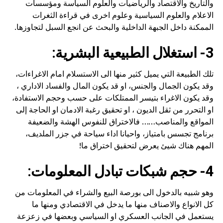
والتاريخ والاقتصاد والرياضيات والعلوم السياسة ومؤسسات
الاعلام والعلوم السياسية وعلوم اخرى في قراءة الثغرات
الممكنة داخل الجبهة الداخلية والبحث عن انجع السبل لتجاوزها.
3- استغلال الطبيعية البشرية:
تلك الطبيعة التي يميل كثير منها الى الاستسلام امام الاغراءات،
وقد يكون الجمال والجنس، او قد يكون المال والفساد الاداري ،
وقد يكون الاغراء بتيسر الممتلكات على حسب وحجم الاستفادة،
او التحرر من ثقل الديون ، او تحقيق رغبة الادمان او الحاجة إلى
المواقع والمناصب…… فالاختراق للنفوس الهشة والضعيفة
برنامج تجسس بامتياز، واحيانا اداء سياحة في جزر الملديف،
المهم هناك شيئ يعرض لتحقيق اختراق ما!
4- حجم شبكات تبادل المعلومات:
وهو شبيه بالدخول الى بورصة البيع والشراء في المعلومات من
كل الانواع والاصناف منها ما يدخل في الاقتصادي ومنها ما
يستعمل في الجانب العسكري او السياسي وبعضها في زعزعة