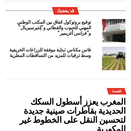
قد يعجبك
توقيع بروتوكول اتفاق بين المكتب الوطني
المهني للحبوب والقطاني و”إنتيرسيريال”
و”فرانس أغريمير”
فاس مكناس :بداية موفقة للزراعات الخريفية
وسط ترقبات للمزيد من التساقطات المطرية
اقتصاد
المغرب يعزز أسطول السكك
الحديدية بقاطرات صينية جديدة
لتحسين النقل على الخطوط غير
المكهربة