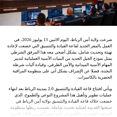
الإقليمية، من بينها جامعة الدول العربية والاتحاد الإفريقي ورابطة
دول جنوب شرق آسيا.
ويرى مراقبون أن الدعوة الصينية إلى تعزيز التعاون في مجال
الذكاء الاصطناعي تعكس التحول المتزايد لهذه التكنولوجيا إلى
قضية عالمية تتجاوز الحدود، حيث أصبح التحدي الأساسي ليس
فقط تطوير القدرات التقنية، بل ضمان أن تكون هذه القدرات
شرعت ولاية أمن الرباط، اليوم الاثنين 13 يوليوز 2026، في
متاحة بشكل عادل وآمن لجميع الدول.
العمل بالمقر الجديد لقاعة القيادة والتنسيق التي خضعت لإعادة
تهيئة وتحديث شامل، بشكل أضحى معه هذا المرفق الشرطي
وفي ظل المنافسة العالمية المتزايدة في مجال الذكاء
يمثل نموذج الجيل الجديد من البنيات الأمنية العملياتية لتدبير
الاصطناعي، تطرح الصين رؤية تقوم على اعتبار التكنولوجيا
المهام الأمنية الميدانية والأمن الطرقي، وقيادة آليات شرطة
جسراً للتعاون والتنمية، وليس مجالاً للصراع، مؤكدة أن مستقبل
النجدة، فضلا عن الإشراف بشكل آني على منظومة المراقبة
الذكاء الاصطناعي يجب أن يكون قائماً على الحكمة البشرية
الحضرية بالكاميرات.
والمسؤولية المشتركة من أجل خدمة رفاهية الشعوب
ويأتي افتتاح قاعة القيادة والتنسيق 2.0 بمدينة الرباط بعد انتهاء
عمليات تطوير وتأهيل هذا المشروع النوعي والطموح، الذي
خضعت خلاله قاعة القيادة والتنسيق بولاية أمن الرباط في
صيغتها القديمة لعملية تحديث شاملة، تضمنت ربطها بمنظومة
المراقبة الحضرية بالكاميرات التي تضم أكثر من 1400 كاميرا