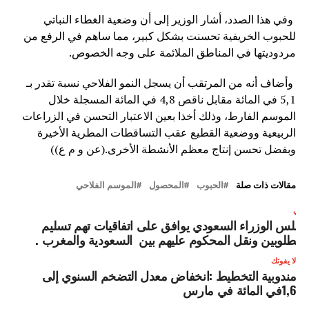
وفي هذا الصدد، أشار الوزير إلى أن وضعية الغطاء النباتي
للحبوب الخريفية تحسنت بشكل كبير، مما ساهم في الرفع من
مردوديتها في المناطق الملائمة على وجه الخصوص.
وأضاف أنه من المرتقب أن يسجل النمو الفلاحي نسبة تقدر بـ
5,1 في المائة مقابل ناقص 4,8 في المائة المسجلة خلال
الموسم الفارط، وذلك أخذا بعين الاعتبار التحسن في الزراعات
الربيعية ووضعية القطيع عقب التساقطات المطرية الأخيرة
وبفضل تحسن إنتاج معظم الأنشطة الأخرى.(عن و م ع))
مقالات ذات صلة
الحبوب
المحصول
الموسم الفلاحي
لتالي
جلس الوزراء السعودي يوافق على اتفاقيات تهم تسليم
لمطلوبين ونقل المحكوم عليهم بين السعودية والمغرب .
لا يفوتك
مندوبية التخطيط :انخفاض معدل التضخم السنوي إلى
1,6في المائة في مارس