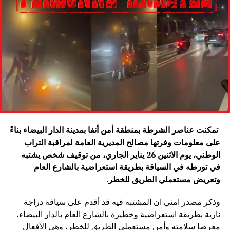
تمكنت عناصر الشرطة بمنطقة أمن أنفا بمدينة الدار البيضاء بناءً
على معلومات وفرتها مصالح المديرية العامة لمراقبة التراب
الوطني، يوم الاثنين 26 يناير الجاري، من توقيف شخص يشتبه
في تورطه في السياقة بطريقة استعراضية بالشارع العام
وتعريض مستعملي الطريق للخطر
.
وذكر مصدر امني ان المشتبه فيه قد أقدم على سياقة دراجة
نارية بطريقة استعراضية وخطيرة بالشارع العام بالدار البيضاء،
معرضا سلامته وأمن مستعملي الطريق للخطر، وهي الأفعال