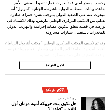
وحسب مصدر امني فقدأظهرت عملية تنقيط المعني بالأمر
بقاعدة بيانات المنظمة الدولية للشرطة الجنائية “أنتربول” أنه
مبحوث عنه على الصعيد الدولي بموجب نشرة حمراء، صادرة
بطلب من المكتب المركزي الوطني بباريس، وذلك للاشتباه في
تورطه في قضية تتعلق بتكوين عصابة إجرامية والتهريب الدولي
للمخدرات باستعمال سيارات مسروقة.
وقد تم تكليف المكتب المركزي الوطني “مكتب أنتربول الرباط”،
التابع للمديرية العامة للأمن الوطني، بإشعار نظيره بدولة فرنسا
بواقعة التوقيف على ذمة مسطرة التسليم.
ويأتي توقيف المشتبه به في سياق التزام المصالح الأمنية
اكمل القراءة
المغربية بتفعيل آليات التعاون الأمني الدولي، خصوصا ملاحقة
وإيقاف الأشخاص المبحوث عنهم على الصعيد الدولي في قضايا
الجريمة العابرة للحدود الوطنية
الأكثر قراءة
رأي
قبل سنتين
هل تكون بنت خريبكة أمينة دومان أول
فائزة بـ “فيلدز”؟