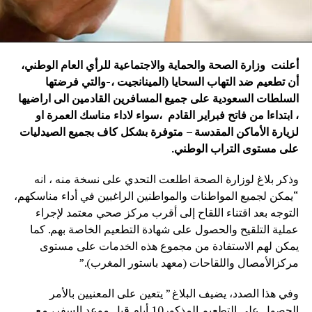
أعلنت وزارة الصحة والحماية والاجتماعية للرأي العام الوطني،
أن تطعيم ضد التهاب السحايا (المينانجيت ،-والتي فرضتها
السلطات السعودية على جميع المسافرين القادمين الى اراضيها
، ابتداءا من فاتح فبراير القادم ،سواء لاداء مناسك العمرة او
لزيارة الأماكن المقدسة – متوفرة بشكل كاف بجميع الصيدليات
على مستوى التراب الوطني.
وذكر بلاغ لوزارة الصحة اطلعت التحدي على نسخة منه ، انه
“يمكن لجميع المواطنات والمواطنين الراغبين في أداء مناسكهم،
التوجه بعد اقتناء اللقاح إلى أقرب مركز صحي معتمد لإجراء
عملية التلقيح والحصول على شهادة التطعيم الخاصة بهم. كما
يمكن لهم الاستفادة من مجموع هذه الخدمات على مستوى
مركزالأمصال واللقاحات (معهد باستور المغرب).”
وفي هذا الصدد، يضيف البلاغ ” يتعين على المعنيين بالأمر
الحصول على التطعيم المذكور10 أيام قبل موعد السفر، مع