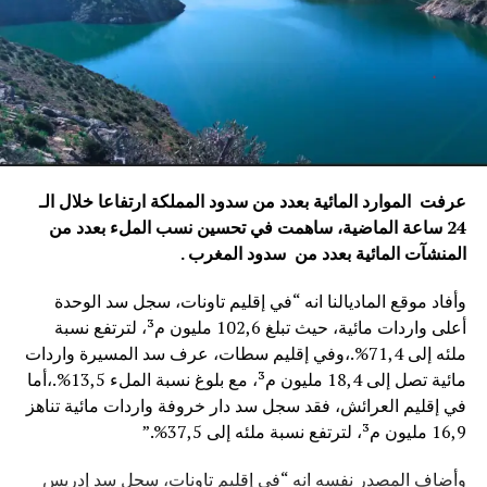
عرفت الموارد المائية بعدد من سدود المملكة ارتفاعا خلال الـ
24 ساعة الماضية، ساهمت في تحسين نسب الملء بعدد من
المنشآت المائية
بعدد من سدود المغرب .
وأفاد موقع الماديالنا انه “في إقليم تاونات، سجل سد الوحدة
أعلى واردات مائية، حيث تبلغ 102,6 مليون م³، لترتفع نسبة
ملئه إلى 71,4%.،وفي إقليم سطات، عرف سد المسيرة واردات
مائية تصل إلى 18,4 مليون م³، مع بلوغ نسبة الملء 13,5%.،أما
في إقليم العرائش، فقد سجل سد دار خروفة واردات مائية تناهز
16,9 مليون م³، لترتفع نسبة ملئه إلى 37,5%.”
وأضاف المصدر نفسه انه “في إقليم تاونات، سجل سد إدريس