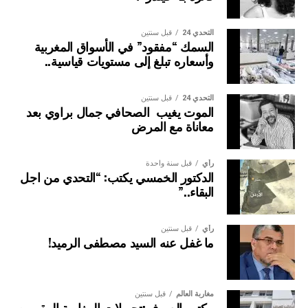
التحدي 24
قبل سنتين
السمك “مفقود” في الأسواق المغربية
وأسعاره تبلغ إلى مستويات قياسية..
التحدي 24
قبل سنتين
الموت يغيب الصحافي جمال براوي بعد
معاناة مع المرض
رأي
قبل سنة واحدة
الدكتور الخمسي يكتب: “التحدي من اجل
البقاء..”
رأي
قبل سنتين
ما غفل عنه السيد مصطفى الرميد!
مغاربة العالم
قبل سنتين
مكتب الصرف:تحويلات المغاربة المقيمين