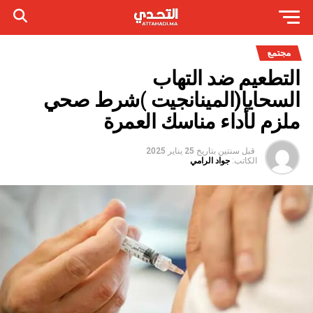
مجتمع
التطعيم ضد التهاب
السحايا(المينانجيت )شرط صحي
ملزم لأداء مناسك العمرة
قبل سنتين
بتاريخ
25 يناير 2025
الكاتب:
جواد الرامي