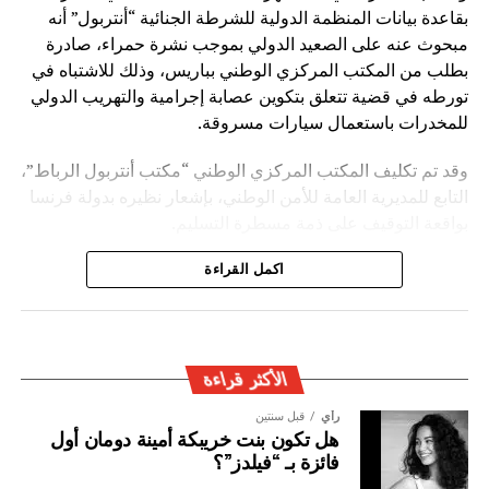
بقاعدة بيانات المنظمة الدولية للشرطة الجنائية “أنتربول” أنه
مبحوث عنه على الصعيد الدولي بموجب نشرة حمراء، صادرة
بطلب من المكتب المركزي الوطني بباريس، وذلك للاشتباه في
تورطه في قضية تتعلق بتكوين عصابة إجرامية والتهريب الدولي
للمخدرات باستعمال سيارات مسروقة.
وقد تم تكليف المكتب المركزي الوطني “مكتب أنتربول الرباط”،
التابع للمديرية العامة للأمن الوطني، بإشعار نظيره بدولة فرنسا
بواقعة التوقيف على ذمة مسطرة التسليم.
ويأتي توقيف المشتبه به في سياق التزام المصالح الأمنية
اكمل القراءة
المغربية بتفعيل آليات التعاون الأمني الدولي، خصوصا ملاحقة
وإيقاف الأشخاص المبحوث عنهم على الصعيد الدولي في قضايا
الجريمة العابرة للحدود الوطنية
الأكثر قراءة
رأي
قبل سنتين
هل تكون بنت خريبكة أمينة دومان أول
فائزة بـ “فيلدز”؟