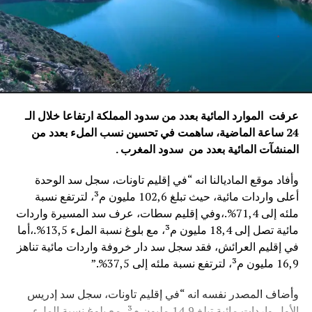
عرفت الموارد المائية بعدد من سدود المملكة ارتفاعا خلال الـ
24 ساعة الماضية، ساهمت في تحسين نسب الملء بعدد من
المنشآت المائية
بعدد من سدود المغرب .
وأفاد موقع الماديالنا انه “في إقليم تاونات، سجل سد الوحدة
أعلى واردات مائية، حيث تبلغ 102,6 مليون م³، لترتفع نسبة
ملئه إلى 71,4%.،وفي إقليم سطات، عرف سد المسيرة واردات
مائية تصل إلى 18,4 مليون م³، مع بلوغ نسبة الملء 13,5%.،أما
في إقليم العرائش، فقد سجل سد دار خروفة واردات مائية تناهز
16,9 مليون م³، لترتفع نسبة ملئه إلى 37,5%.”
وأضاف المصدر نفسه انه “في إقليم تاونات، سجل سد إدريس
الأول واردات مائية تبلغ 14,9 مليون م³، مع بلوغ نسبة الملء