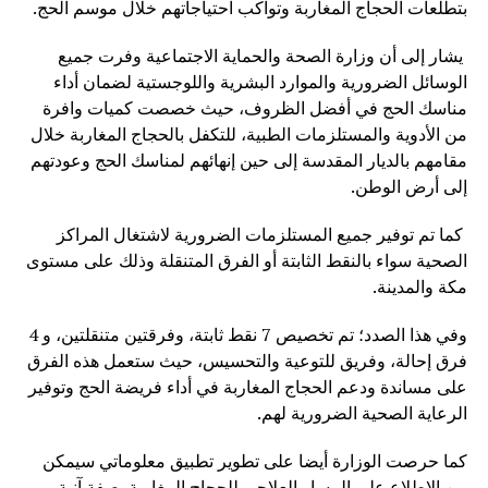
بتطلعات الحجاج المغاربة وتواكب احتياجاتهم خلال موسم الحج.
يشار إلى أن وزارة الصحة والحماية الاجتماعية وفرت جميع
الوسائل الضرورية والموارد البشرية واللوجستية لضمان أداء
مناسك الحج في أفضل الظروف، حيث خصصت كميات وافرة
من الأدوية والمستلزمات الطبية، للتكفل بالحجاج المغاربة خلال
مقامهم بالديار المقدسة إلى حين إنهائهم لمناسك الحج وعودتهم
إلى أرض الوطن.
كما تم توفير جميع المستلزمات الضرورية لاشتغال المراكز
الصحية سواء بالنقط الثابتة أو الفرق المتنقلة وذلك على مستوى
مكة والمدينة.
وفي هذا الصدد؛ تم تخصيص 7 نقط ثابتة، وفرقتين متنقلتين، و 4
فرق إحالة، وفريق للتوعية والتحسيس، حيث ستعمل هذه الفرق
على مساندة ودعم الحجاج المغاربة في أداء فريضة الحج وتوفير
الرعاية الصحية الضرورية لهم.
كما حرصت الوزارة أيضا على تطوير تطبيق معلوماتي سيمكن
من الاطلاع على المسار العلاجي للحجاج المغاربة بصفة آنية