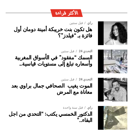
الجريمة العابرة للحدود الوطنية
الأكثر قراءة
رأي
قبل سنتين
هل تكون بنت خريبكة أمينة دومان أول
فائزة بـ “فيلدز”؟
التحدي 24
قبل سنتين
السمك “مفقود” في الأسواق المغربية
وأسعاره تبلغ إلى مستويات قياسية..
التحدي 24
قبل سنتين
الموت يغيب الصحافي جمال براوي بعد
معاناة مع المرض
رأي
قبل سنة واحدة
الدكتور الخمسي يكتب: “التحدي من اجل
البقاء..”