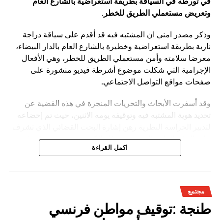
في تورطه في السياقة بطريقة استعراضية بالشارع العام
وتعريض مستعملي الطريق للخطر
.
وذكر مصدر امني ان المشتبه فيه قد أقدم على سياقة دراجة
نارية بطريقة استعراضية وخطيرة بالشارع العام بالدار البيضاء،
معرضا سلامته وأمن مستعملي الطريق للخطر، وهي الأفعال
الإجرامية التي شكلت موضوع أشرطة فيديو منشورة على
صفحات مواقع التواصل الاجتماعي.
وقد أسفرت الأبحاث والتحريات المنجزة في هذه القضية عن
تحديد هوية المشتبه فيه وتوقيفه يومه الاثنين، حيث تم إخضاعه
لتدبير الحراسة النظرية رهن إشارة البحث القضائي الذي تشرف
عليه النيابة العامة المختصة، وذلك للكشف عن جميع ظروف
اكمل القراءة
وملابسات وخلفيات هذه القضية، وكذا تحديد كافة
مجتمع
طنجة :توقيف مواطن فرنسي