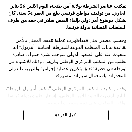
تمكنت عناصر الشرطة بولاية أمن طنجة، اليوم الاثنين 26 يناير
الجاري، من توقيف مواطن فرنسي يبلغ من العمر 34 سنة، كان
يشكل موضوع أمر دولي بإلقاء القبض صادر في حقه من طرف
السلطات القضائية بدولة فرنسا
.
وحسب مصدر امني فقدأظهرت عملية تنقيط المعني بالأمر
بقاعدة بيانات المنظمة الدولية للشرطة الجنائية “أنتربول” أنه
مبحوث عنه على الصعيد الدولي بموجب نشرة حمراء، صادرة
بطلب من المكتب المركزي الوطني بباريس، وذلك للاشتباه في
تورطه في قضية تتعلق بتكوين عصابة إجرامية والتهريب الدولي
للمخدرات باستعمال سيارات مسروقة.
وقد تم تكليف المكتب المركزي الوطني “مكتب أنتربول الرباط”،
التابع للمديرية العامة للأمن الوطني، بإشعار نظيره بدولة فرنسا
بواقعة التوقيف على ذمة مسطرة التسليم.
ويأتي توقيف المشتبه به في سياق التزام المصالح الأمنية
اكمل القراءة
المغربية بتفعيل آليات التعاون الأمني الدولي، خصوصا ملاحقة
وإيقاف الأشخاص المبحوث عنهم على الصعيد الدولي في قضايا