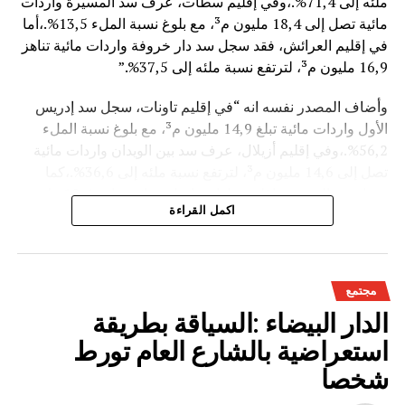
ملئه إلى 71,4%.،وفي إقليم سطات، عرف سد المسيرة واردات
مائية تصل إلى 18,4 مليون م³، مع بلوغ نسبة الملء 13,5%.،أما
في إقليم العرائش، فقد سجل سد دار خروفة واردات مائية تناهز
16,9 مليون م³، لترتفع نسبة ملئه إلى 37,5%.”
وأضاف المصدر نفسه انه “في إقليم تاونات، سجل سد إدريس
الأول واردات مائية تبلغ 14,9 مليون م³، مع بلوغ نسبة الملء
56,2%.،وفي إقليم أزيلال، عرف سد بين الويدان واردات مائية
تصل إلى 14,6 مليون م³، لترتفع نسبة ملئه إلى 36,6%.،كما
سجل سد الخروب بإقليم تطوان واردات مائية تناهز 10,4 مليون
اكمل القراءة
م³، حيث بلغت نسبة الملء 78,6%..”
وتعكس هذه المعطيات الأثر الإيجابي على الثروة المائية
الوطنية،والفرشة المئية عموما ووقعها الايجابي على الفلاحة بعد
مجتمع
سنوات الجفاف .
الدار البيضاء :السياقة بطريقة
استعراضية بالشارع العام تورط
شخصا