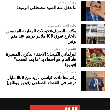
رأي
قبل سنتين
ما غفل عنه السيد مصطفى الرميد!
مغاربة العالم
قبل سنتين
مكتب الصرف:تحويلات المغاربة المقيمين
بالخارج تفوق 108 ملايير درهم عند متم
نونبر
بالفيديو
قبل سنتين
البرلماني الكيحل: الاحتفاء بذكرى المسيرة
هاد العام هو احتفاء بـ “ما بعد الحدث”
(فيديو)
اقتصاد
قبل سنتين
رقم معاملات قياسي بأزيد من 800 مليار
درهم في القطاع الصناعي (فيديو ووثائق)