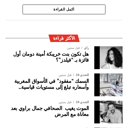
ويأتي توقيف المشتبه به في سياق التزام المصالح الأمنية
اكمل القراءة
المغربية بتفعيل آليات التعاون الأمني الدولي، خصوصا ملاحقة
وإيقاف الأشخاص المبحوث عنهم على الصعيد الدولي في قضايا
الجريمة العابرة للحدود الوطنية
الأكثر قراءة
رأي
قبل سنتين
هل تكون بنت خريبكة أمينة دومان أول
فائزة بـ “فيلدز”؟
التحدي 24
قبل سنتين
السمك “مفقود” في الأسواق المغربية
وأسعاره تبلغ إلى مستويات قياسية..
التحدي 24
قبل سنتين
الموت يغيب الصحافي جمال براوي بعد
معاناة مع المرض