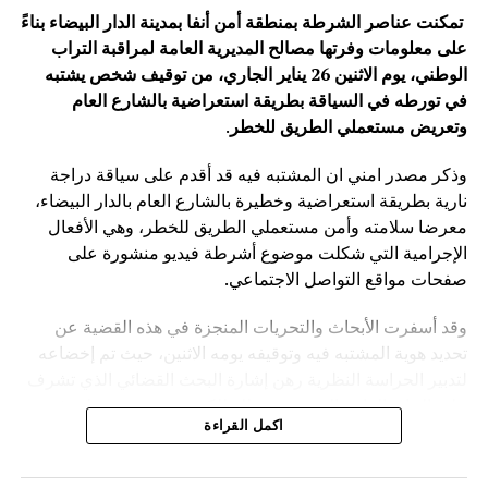
تمكنت عناصر الشرطة بمنطقة أمن أنفا بمدينة الدار البيضاء بناءً
على معلومات وفرتها مصالح المديرية العامة لمراقبة التراب
الوطني، يوم الاثنين 26 يناير الجاري، من توقيف شخص يشتبه
في تورطه في السياقة بطريقة استعراضية بالشارع العام
وتعريض مستعملي الطريق للخطر
.
وذكر مصدر امني ان المشتبه فيه قد أقدم على سياقة دراجة
نارية بطريقة استعراضية وخطيرة بالشارع العام بالدار البيضاء،
معرضا سلامته وأمن مستعملي الطريق للخطر، وهي الأفعال
الإجرامية التي شكلت موضوع أشرطة فيديو منشورة على
صفحات مواقع التواصل الاجتماعي.
وقد أسفرت الأبحاث والتحريات المنجزة في هذه القضية عن
تحديد هوية المشتبه فيه وتوقيفه يومه الاثنين، حيث تم إخضاعه
لتدبير الحراسة النظرية رهن إشارة البحث القضائي الذي تشرف
عليه النيابة العامة المختصة، وذلك للكشف عن جميع ظروف
اكمل القراءة
وملابسات وخلفيات هذه القضية، وكذا تحديد كافة