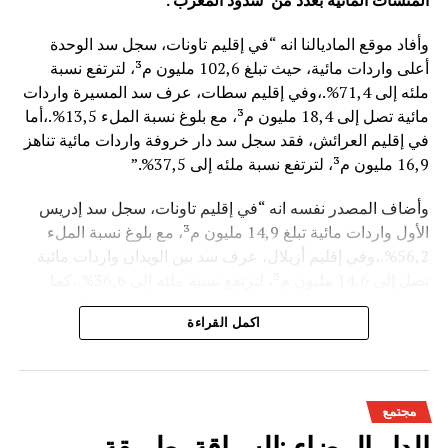
المنشآت المائية
بعدد من سدود المغرب .
وأفاد موقع الماديالنا انه “في إقليم تاونات، سجل سد الوحدة
أعلى واردات مائية، حيث تبلغ 102,6 مليون م³، لترتفع نسبة
ملئه إلى 71,4%.،وفي إقليم سطات، عرف سد المسيرة واردات
مائية تصل إلى 18,4 مليون م³، مع بلوغ نسبة الملء 13,5%.،أما
في إقليم العرائش، فقد سجل سد دار خروفة واردات مائية تناهز
16,9 مليون م³، لترتفع نسبة ملئه إلى 37,5%.”
وأضاف المصدر نفسه انه “في إقليم تاونات، سجل سد إدريس
الأول واردات مائية تبلغ 14,9 مليون م³، مع بلوغ نسبة الملء
56,2%.،وفي إقليم أزيلال، عرف سد بين الويدان واردات مائية
تصل إلى 14,6 مليون م³، لترتفع نسبة ملئه إلى 36,6%.،كما
سجل سد الخروب بإقليم تطوان واردات مائية تناهز 10,4 مليون
اكمل القراءة
م³، حيث بلغت نسبة الملء 78,6%..”
وتعكس هذه المعطيات الأثر الإيجابي على الثروة المائية
الوطنية،والفرشة المئية عموما ووقعها الايجابي على الفلاحة بعد
مجتمع
سنوات الجفاف .