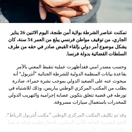
تمكنت عناصر الشرطة بولاية أمن طنجة، اليوم الاثنين 26 يناير
الجاري، من توقيف مواطن فرنسي يبلغ من العمر 34 سنة، كان
يشكل موضوع أمر دولي بإلقاء القبض صادر في حقه من طرف
السلطات القضائية بدولة فرنسا
.
وحسب مصدر امني فقدأظهرت عملية تنقيط المعني بالأمر
بقاعدة بيانات المنظمة الدولية للشرطة الجنائية “أنتربول” أنه
مبحوث عنه على الصعيد الدولي بموجب نشرة حمراء، صادرة
بطلب من المكتب المركزي الوطني بباريس، وذلك للاشتباه في
تورطه في قضية تتعلق بتكوين عصابة إجرامية والتهريب الدولي
للمخدرات باستعمال سيارات مسروقة.
وقد تم تكليف المكتب المركزي الوطني “مكتب أنتربول الرباط”،
التابع للمديرية العامة للأمن الوطني، بإشعار نظيره بدولة فرنسا
بواقعة التوقيف على ذمة مسطرة التسليم.