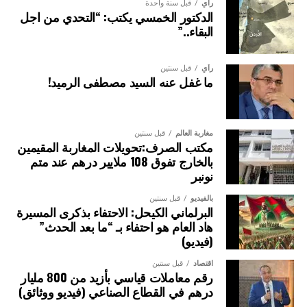
رأي
قبل سنة واحدة
الدكتور الخمسي يكتب: “التحدي من اجل
البقاء..”
رأي
قبل سنتين
ما غفل عنه السيد مصطفى الرميد!
مغاربة العالم
قبل سنتين
مكتب الصرف:تحويلات المغاربة المقيمين
بالخارج تفوق 108 ملايير درهم عند متم
نونبر
بالفيديو
قبل سنتين
البرلماني الكيحل: الاحتفاء بذكرى المسيرة
هاد العام هو احتفاء بـ “ما بعد الحدث”
(فيديو)
اقتصاد
قبل سنتين
رقم معاملات قياسي بأزيد من 800 مليار
درهم في القطاع الصناعي (فيديو ووثائق)