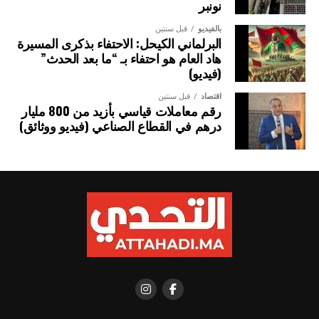
يمثل نحو ثلاثة أرباع الدول الساحلية في العالم.
نونبر
بالفيديو
قبل سنتين
الصورة: ميناء صيد بمدينة هايكو، الصين — المصدر: ويكيميديا كومنز (المُلك
البرلماني الكيحل: الاحتفاء بذكرى المسيرة
العام CC0).
هاد العام هو احتفاء بـ “ما بعد الحدث”
(فيديو)
اقتصاد
قبل سنتين
رقم معاملات قياسي بأزيد من 800 مليار
درهم في القطاع الصناعي (فيديو ووثائق)