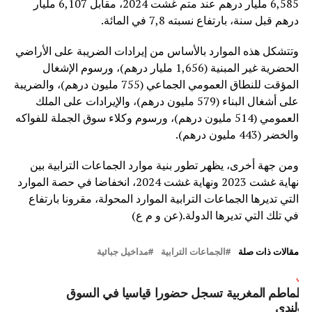
6,585 مليار درهم عند متم غشت 2024، مقابل 6,107 مليار
درهم قبل سنة، بارتفاع نسبته 7,8 في المائة.
وتتشكل هذه الموارد بالأساس من إيرادات الضريبة على الأراضي
الحضرية غير المبنية (1,656 مليار درهم)، ورسوم الإشغال
المؤقت للنطاق العمومي الجماعي (755 مليون درهم)، والضريبة
على أشغال البناء (579 مليون درهم)، والإيرادات على الملك
العمومي (514 مليون درهم)، ورسوم وكلاء سوق الجملة للفواكه
والخضر (443 مليون درهم).
ومن جهة أخرى، يظهر تطور بنية موارد الجماعات الترابية بين
نهاية غشت 2023 ونهاية غشت 2024، انخفاضا في حصة الموارد
التي تديرها الجماعات الترابية الموارد المحولة، مقرونا بارتفاع
في تلك التي تديرها الدولة.(عن و م ع)
مقالات ذات صلة
الجماعات الترابية
مداخيل جبائية
لتالي
لطماطم المغربية تسجل حضورا قياسيا في السوق
لبولندي