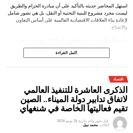
استهل المحاضر حديثه بالتأكيد على أن مبادرة الحزام والطريق
ليست مجرد مشروع للبنية التحتية أو النقل، بل هي تصور شامل
لإعادة بناء العلاقات الاقتصادية العالمية على أساس التعاون
والانفتاح.
وأوضح أن المبادرة، منذ إطلاقها عام 2013، تهدف إلى تعزيز
الترابط بين القارات الثلاث عبر شبكة واسعة من الموانئ
اكمل القراءة
والسكك الحديدية والطرق البرية والممرات البحرية، إضافة إلى
التوسع في مجالات الاقتصاد الرقمي والطاقة والاستثمار
الصناعي.
اقتصاد
وخلال عرضه التفصيلي، أبرز لي يوان تشينغ أن المبادرة ساهمت
الذكرى العاشرة للتنفيذ العالمي
في خلق دينامية اقتصادية جديدة بين الصين والدول المشاركة،
من خلال:
لاتفاق تدابير دولة الميناء.. الصين
تقيم فعاليتها الخاصة في شنغهاي
تعزيز حجم التبادل التجاري الدولي
دعم مشاريع البنية التحتية في الدول النامية
قبل شهر واحد
بتاريخ
26 يونيو 2026
الكاتب:
محمد نبيل
تشجيع الاستثمارات المشتركة بين القطاعين العام