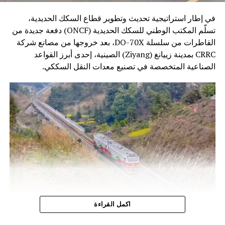
في إطار استراتيجية تحديث وتطوير قطاع السكك الحديدية،
تسلّم المكتب الوطني للسكك الحديدية (ONCF) دفعة جديدة من
القاطرات من سلسلة DO-70X، بعد خروجها من مصانع شركة
CRRC بمدينة زييانغ (Ziyang) الصينية، إحدى أبرز القواعد
الصناعية المتخصصة في تصنيع معدات النقل السككي.
وتندرج هذه الخطوة ضمن برنامج تحديث أسطول الجر الذي
اكمل القراءة
أطلقه المكتب الوطني للسكك الحديدية، بهدف الرفع من كفاءة
النقل السككي وتحسين جودة الخدمات، خاصة على الخطوط غير