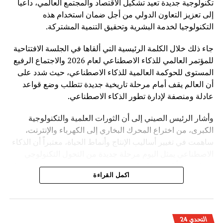
تكنولوجية جديدة تعيد تشكيل الاقتصاد والمجتمع العالمي، داعياً
إلى تعزيز التعاون الدولي من أجل ضمان استخدام هذه
التكنولوجيا لخدمة البشرية وتحقيق التنمية المشتركة.
جاء ذلك خلال الكلمة الرئيسية التي ألقاها في الجلسة الافتتاحية
للمؤتمر العالمي للذكاء الاصطناعي لعام 2026 والاجتماع الرفيع
المستوى للحوكمة العالمية للذكاء الاصطناعي، حيث شدد على
أن العالم يقف أمام مرحلة تاريخية جديدة تتطلب وضع قواعد
عادلة ومنصفة لإدارة تطور الذكاء الاصطناعي.
وأشار الرئيس الصيني إلى أن الثورات العلمية والتكنولوجية
الكبرى، من اختراع المحرك البخاري إلى الكهرباء والإنترنت،
ساهمت في تغيير أساليب الإنتاج وأنماط الحياة، معتبراً أن الذكاء
الاصطناعي يمثل اليوم مرحلة جديدة من التحول التكنولوجي
تحمل فرصاً كبيرة، لكنها تفرض في الوقت نفسه تحديات مرتبطة
اكمل القراءة
بالأمن والأخلاق والعدالة.
وأوضح شي جينبينغ أن تطوير الذكاء الاصطناعي ينبغي أن يقوم
على أربعة مبادئ أساسية، تتمثل في الانفتاح والتعاون لتحقيق
التحدي 24