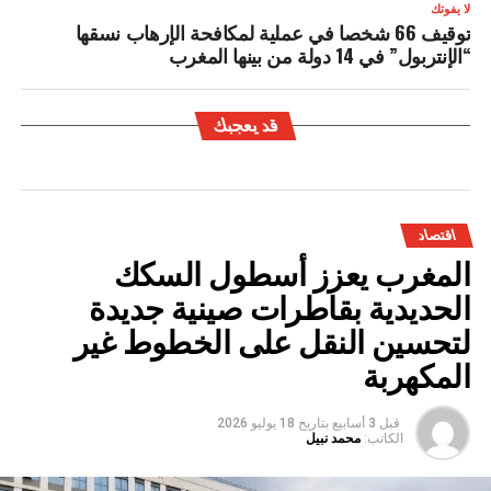
لا يفوتك
توقيف 66 شخصا في عملية لمكافحة الإرهاب نسقها
“الإنتربول” في 14 دولة من بينها المغرب
قد يعجبك
اقتصاد
المغرب يعزز أسطول السكك
الحديدية بقاطرات صينية جديدة
لتحسين النقل على الخطوط غير
المكهربة
قبل 3 أسابيع
بتاريخ
18 يوليو 2026
الكاتب:
محمد نبيل