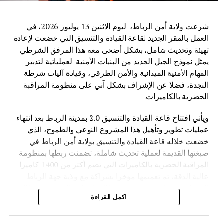
قضية عالمية تتجاوز الحدود، حيث أصبح التحدي الأساسي ليس
فقط تطوير القدرات التقنية، بل ضمان أن تكون هذه القدرات
شرعت ولاية أمن الرباط، اليوم الاثنين 13 يوليوز 2026، في
متاحة بشكل عادل وآمن لجميع الدول.
العمل بالمقر الجديد لقاعة القيادة والتنسيق التي خضعت لإعادة
تهيئة وتحديث شامل، بشكل أضحى معه هذا المرفق الشرطي
وفي ظل المنافسة العالمية المتزايدة في مجال الذكاء
يمثل نموذج الجيل الجديد من البنيات الأمنية العملياتية لتدبير
الاصطناعي، تطرح الصين رؤية تقوم على اعتبار التكنولوجيا
المهام الأمنية الميدانية والأمن الطرقي، وقيادة آليات شرطة
جسراً للتعاون والتنمية، وليس مجالاً للصراع، مؤكدة أن مستقبل
النجدة، فضلا عن الإشراف بشكل آني على منظومة المراقبة
الذكاء الاصطناعي يجب أن يكون قائماً على الحكمة البشرية
الحضرية بالكاميرات.
والمسؤولية المشتركة من أجل خدمة رفاهية الشعوب
ويأتي افتتاح قاعة القيادة والتنسيق 2.0 بمدينة الرباط بعد انتهاء
عمليات تطوير وتأهيل هذا المشروع النوعي والطموح، الذي
خضعت خلاله قاعة القيادة والتنسيق بولاية أمن الرباط في
صيغتها القديمة لعملية تحديث شاملة، تضمنت ربطها بمنظومة
المراقبة الحضرية بالكاميرات التي تضم أكثر من 1400 كاميرا
عالية الدقة، تم تعميمها مؤخرا بشراكة مع ولاية جهة الرباط-
القنيطرة، فضلا عن تحديث بنيتها المعلوماتية التحتية من خلال
اكمل القراءة
تدعيمها بمختلف أنظمة الاتصال ونقل البيانات التابعة للأمن
الوطني.