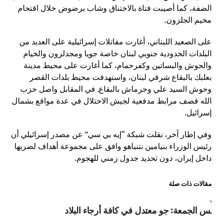
الضفة، كما أصيبت فتاة بالاختناق وشاب برضوض خلال اقتحام
مخيم الجلزون.
على الصعيد اللبناني، أغارت مقاتلات إسرائيلية على العديد من
البلدات الحدودية جنوبي لبنان خاصة جويا ومجدلزون والخيام
والحوش والبساتين وكفرحمام، كما أغارت على محيط مدينة
بعلبك بالبقاع شرقي لبنان، واستهدفت محيط بلدات القصر
وحوش السيد علي وجرماش بالبقاع. في المقابل واصل حزب
الله قصف مرابط مدفعية لجيش الاحتلال في عدة مواقع بشمال
إسرائيل.
وفي إطار آخر، نقلت شبكة “إيه بي سي” عن مصدر إسرائيلي أن
رئيس الوزراء بنيامين نتنياهو وافق على مجموعة أهداف لضربها
داخل إيران، دون تحديد جدول زمني للهجوم.
مقالات ذات صلة
لتالي
قس الجمعة: جو معتدل في كافة أرجاء البلاد