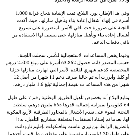
وفي هذا الإطار، يورد البلاغ، تمت الإشادة بنجاح قرابة 1.000
أسرة في إنهاء أشغال إعادة بناء وتأهيل منازلها، حيث أكدت
اللجنة على ضرورة حث باقي الأسر المتضررة على تسريع
أشغال إعادة بناء وتأهيل منازلها، حتى يتسنى لها الاستفادة من
باقي دفعات الدعم.
وفيما يخص المساعدات الاستعجالية للأسر، سجلت اللجنة،
حسب المصدر ذاته، حصول 63.862 أسرة على مبلغ 2.500 درهم
المخصصة كدعم شهري لفائدة الأسر التي انهارت منازلها جزئيا
أو كليا. وأبرزت أنه تم حاليا صرف دعم 11 شهرا من أصل 12
شهرا من هذه المساعدات بقيمة إجمالية تبلغ 1.6 مليار درهم.
وتابع البلاغ أنه بخصوص تأهيل الطريق الوطنية رقم 7 على طول
64 كيلومترا بميزانية إجمالية قدرها 665 مليون درهم، سلطت
اللجنة الضوء على تقدم الأشغال بالمحاور الطرقية الأربع المكونة
لها، بعدما تم إسناد الصفقات المتعلقة بمشاريع التأهيل، بدءا
بالطريق الرابط بين تيزي نتاست وتافنكولت بإقليم تارودانت
على طول 30 كيلومترا، مقسمة على مقطعين طرقيين، أحدهما