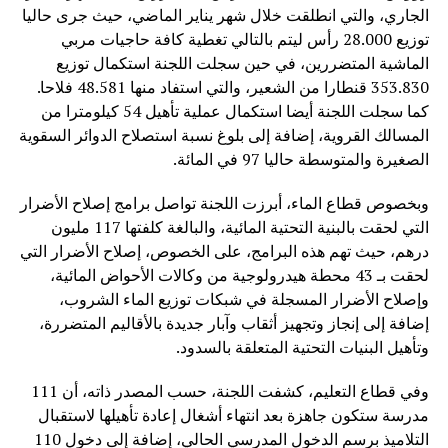
الجاري، والتي انطلقت خلال شهر يناير الماضي، حيث جرى حاليا
توزيع 28.000 رأس ليتم بالتالي تغطية كافة حاجيات مربي
الماشية المتضررين، في حين سجلت اللجنة استكمال توزيع
353.830 قنطارا من الشعير، والتي استفاد منها 48.581 فلاحا.
كما سجلت اللجنة أيضا استكمال عملية تأهيل 54 كيلومترا من
المسالك القروية، إضافة إلى بلوغ نسبة استصلاح الدوائر السقوية
الصغيرة والمتوسطة حاليا 97 في المائة.
وبخصوص قطاع الماء، أبرزت اللجنة تواصل برامج إصلاح الأضرار
التي لحقت بالبنية التحتية المائية، والبالغة كلفتها 117 مليون
درهم، حيث تهم هذه البرامج، على الخصوص، إصلاح الأضرار التي
لحقت بـ 43 محطة هيدرولوجية من وكالات الأحواض المائية،
وإصلاح الأضرار المسجلة في شبكات توزيع الماء الشروب،
إضافة إلى إنجاز وتجهيز أثقاب وآبار جديدة بالأقاليم المتضررة،
وتأهيل البنيات التحتية المتعلقة بالسدود.
وفي قطاع التعليم، كشفت اللجنة، حسب المصدر ذاته، أن 111
مدرسة ستكون جاهزة بعد انتهاء أشغال إعادة تأهيلها لاستقبال
التلاميذ برسم الدخول المدرسي الحالي، إضافة إلى دخول 110