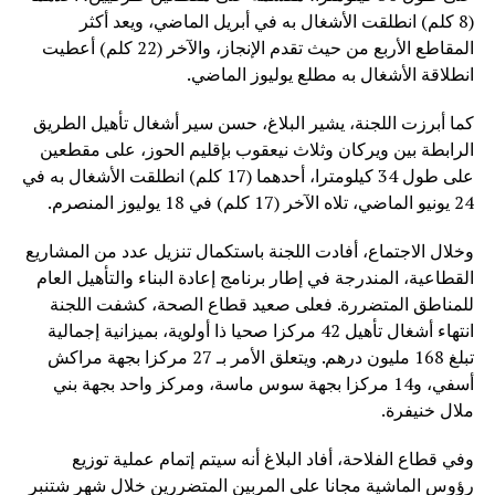
(8 كلم) انطلقت الأشغال به في أبريل الماضي، ويعد أكثر
المقاطع الأربع من حيث تقدم الإنجاز، والآخر (22 كلم) أعطيت
انطلاقة الأشغال به مطلع يوليوز الماضي.
كما أبرزت اللجنة، يشير البلاغ، حسن سير أشغال تأهيل الطريق
الرابطة بين ويركان وثلاث نيعقوب بإقليم الحوز، على مقطعين
على طول 34 كيلومترا، أحدهما (17 كلم) انطلقت الأشغال به في
24 يونيو الماضي، تلاه الآخر (17 كلم) في 18 يوليوز المنصرم.
وخلال الاجتماع، أفادت اللجنة باستكمال تنزيل عدد من المشاريع
القطاعية، المندرجة في إطار برنامج إعادة البناء والتأهيل العام
للمناطق المتضررة. فعلى صعيد قطاع الصحة، كشفت اللجنة
انتهاء أشغال تأهيل 42 مركزا صحيا ذا أولوية، بميزانية إجمالية
تبلغ 168 مليون درهم. ويتعلق الأمر بـ 27 مركزا بجهة مراكش
أسفي، و14 مركزا بجهة سوس ماسة، ومركز واحد بجهة بني
ملال خنيفرة.
وفي قطاع الفلاحة، أفاد البلاغ أنه سيتم إتمام عملية توزيع
رؤوس الماشية مجانا على المربين المتضررين خلال شهر شتنبر