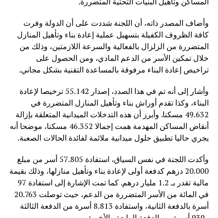
المساكن وتأهيل البنيات التحتية المتضررة.
وأضاف المصدر ذاته، أن اللجنة شددت على أن الدولة وفرت
كافة الظروف الكفيلة بتسهيل عملية إعادة بناء وتأهيل المنازل
المتضررة من الزلزال بالفعالية والسرعة اللازمتين، وذلك من
خلال تمكين الأسر من الدعم المادي، ومن الحصول على
تراخيص إعادة البناء مرفوقة بالمساعدة التقنية بشكل مجاني.
وأشار إلى أنه تم في هذا الصدد، إصدار 55.142 ترخيصا لإعادة
البناء، وكذا تقدم أوراش بناء وتأهيل المنازل المتضررة في
49.632 مسكنا. وأبرز أن هذه التدخلات الميدانية المتعلقة بإزالة
أنقاض المساكن المهدمة همت إجمالا 46.352 مسكنا، موضحا أنه
يجري حاليا تطبيق حلول ميدانية ملائمة لفائدة الحالات الصعبة.
وأكدت اللجنة في نفس السياق، استفادة 57.805 أسر من مبلغ
20.000 درهم كدفعة أولى لإعادة بناء وتأهيل منازلها، وذلك بقيمة
مالية تقدر بـ 1.2 مليار درهم. كما تمت الإشارة إلى استفادة 97
في المائة من الأسر المتضررة من الدعم، حيث توصلت 20.763
أسرة بالدفعة الثانية، واستفادة 8.813 أسرة من الدفعة الثالثة
و939 أسرة من الدفعة الرابعة والأخيرة.