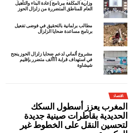
وزارية المكلفة ببرنامج إعادة البناء والتأهيل
العام للمناطق المتضررة من زلزال الحوز
مطالب برلمانية بالتحقيق في فوضى تفعيل
برنامج مساعدة ضحايا الزلزال
مشروع ألماني لدعم ضحايا زلزال الحوز ينجح
في استهداف قرابة 11ألف متضرر بإقليم
شيشاوة
اقتصاد
المغرب يعزز أسطول السكك
الحديدية بقاطرات صينية جديدة
لتحسين النقل على الخطوط غير