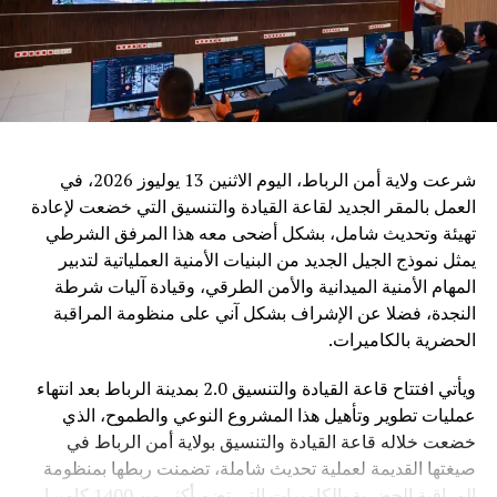
الإقليمية، من بينها جامعة الدول العربية والاتحاد الإفريقي ورابطة
دول جنوب شرق آسيا.
ويرى مراقبون أن الدعوة الصينية إلى تعزيز التعاون في مجال
الذكاء الاصطناعي تعكس التحول المتزايد لهذه التكنولوجيا إلى
قضية عالمية تتجاوز الحدود، حيث أصبح التحدي الأساسي ليس
فقط تطوير القدرات التقنية، بل ضمان أن تكون هذه القدرات
شرعت ولاية أمن الرباط، اليوم الاثنين 13 يوليوز 2026، في
متاحة بشكل عادل وآمن لجميع الدول.
العمل بالمقر الجديد لقاعة القيادة والتنسيق التي خضعت لإعادة
تهيئة وتحديث شامل، بشكل أضحى معه هذا المرفق الشرطي
وفي ظل المنافسة العالمية المتزايدة في مجال الذكاء
يمثل نموذج الجيل الجديد من البنيات الأمنية العملياتية لتدبير
الاصطناعي، تطرح الصين رؤية تقوم على اعتبار التكنولوجيا
المهام الأمنية الميدانية والأمن الطرقي، وقيادة آليات شرطة
جسراً للتعاون والتنمية، وليس مجالاً للصراع، مؤكدة أن مستقبل
النجدة، فضلا عن الإشراف بشكل آني على منظومة المراقبة
الذكاء الاصطناعي يجب أن يكون قائماً على الحكمة البشرية
الحضرية بالكاميرات.
والمسؤولية المشتركة من أجل خدمة رفاهية الشعوب
ويأتي افتتاح قاعة القيادة والتنسيق 2.0 بمدينة الرباط بعد انتهاء
عمليات تطوير وتأهيل هذا المشروع النوعي والطموح، الذي
خضعت خلاله قاعة القيادة والتنسيق بولاية أمن الرباط في
صيغتها القديمة لعملية تحديث شاملة، تضمنت ربطها بمنظومة
المراقبة الحضرية بالكاميرات التي تضم أكثر من 1400 كاميرا