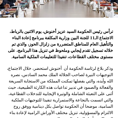
ترأس رئيس الحكومة السيد عزيز أخنوش، يوم الاثنين بالرباط،
الاجتماع الـ11 للجنة البين وزارية المكلفة ببرنامج إعادة البناء
والتأهيل العام للمناطق المتضررة من زلزال الحوز، والذي تم
خلاله تسجيل تقدم إيجابي وملحوظ في تنزيل هذا البرنامج، على
مستوى مختلف القطاعات، تنفيذا للتعليمات الملكية السامية
.
وذكر بلاغ لرئاسة الحكومة أن أخنوش استحضر، خلال الاجتماع،
التوجيهات النيرة لصاحب الجلالة الملك محمد السادس، نصره
الله وأيده، والتي بفضلها تمكنت المملكة من الاستجابة السريعة
والفعالة والصمود في تدبير تداعيات هذه الكارثة الطبيعية، حيث
أثنى على التعبئة الشاملة والوتيرة الإيجابية للتدخلات القطاعية،
والتي اتسمت بالنجاعة والاستمرارية تنفيذا للتوجيهات الملكية
السامية، موضحا أن الحكومة تواصل بكل دينامية ووفق روح
الالتزام والمسؤولية، تنزيل مختلف الأوراش الرامية لإعادة بناء