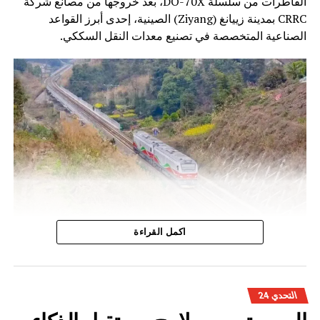
القاطرات من سلسلة DO-70X، بعد خروجها من مصانع شركة
CRRC بمدينة زييانغ (Ziyang) الصينية، إحدى أبرز القواعد
الصناعية المتخصصة في تصنيع معدات النقل السككي.
وتندرج هذه الخطوة ضمن برنامج تحديث أسطول الجر الذي
اكمل القراءة
أطلقه المكتب الوطني للسكك الحديدية، بهدف الرفع من كفاءة
النقل السككي وتحسين جودة الخدمات، خاصة على الخطوط غير
المكهربة التي تعتمد بشكل أساسي على القاطرات الديزلية.
التحدي 24
وتتميز القاطرات الجديدة بتقنيات حديثة تسمح بتحسين الأداء