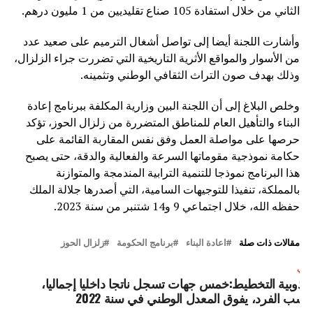
الثاني من خلال استفادة 105 صناع تقليديين من 1 مليون درهم.
وأشارت اللجنة أيضا إلى تواصل أشغال الترميم على صعيد عدد
من الأسوار والمواقع الأثرية التاريخية التي تضررت جراء الزلزال،
وذلك بهدف صون التراث الثقافي الوطني وتثمينه.
وخلص البلاغ إلى أن اللجنة البين وزارية المكلفة ببرنامج إعادة
البناء والتأهيل العام للمناطق المتضررة من زلزال الحوز، تؤكد
حرصها على مواصلة العمل وفق نفس المقاربة القائمة على
حكامة نموذجية مقوماتها السرعة والفعالية والدقة، حتى يصبح
هذا البرنامج نموذجا للتنمية الترابية المندمجة والمتوازنة
بالمملكة، تنفيذا للتوجيهات السامية، التي أصدرها جلالة الملك
حفظه الله، خلال اجتماعي 9 و14 شتنبر من سنة 2023.
مقالات ذات صلة
اعادة البناء
برنامج الحكومة
زلزال الحوز
لتالي
نذوبية التخطيط:خمس جهات تسجل ناتجا داخليا إجماليا،
سب الفرد، يفوق المعدل الوطني في سنة 2022