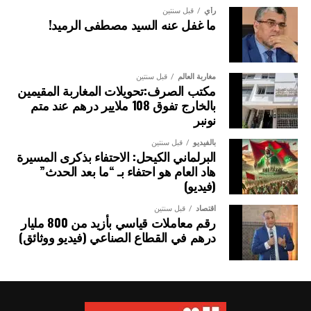
حوكمة مصايد الأسماك البحرية. ويهدف إلى منع دخول المنتجات
رأي
قبل سنتين
السمكية الناتجة عن الصيد غير القانوني إلى الأسواق عبر الموانئ
ما غفل عنه السيد مصطفى الرميد!
من خلال التطبيق الفعّال لتدابير دولة الميناء، بما يضمن
المحافظة طويلة الأمد على الموارد البحرية الحية والنظم البيئية
البحرية واستغلالها بصورة مستدامة.
مغاربة العالم
قبل سنتين
مكتب الصرف:تحويلات المغاربة المقيمين
ويضم الاتفاق حالياً 85 طرفاً متعاقداً، يشملون 111 دولة، وهو ما
بالخارج تفوق 108 ملايير درهم عند متم
يمثل نحو ثلاثة أرباع الدول الساحلية في العالم.
نونبر
بالفيديو
قبل سنتين
الصورة: ميناء صيد بمدينة هايكو، الصين — المصدر: ويكيميديا كومنز (المُلك
البرلماني الكيحل: الاحتفاء بذكرى المسيرة
العام CC0).
هاد العام هو احتفاء بـ “ما بعد الحدث”
(فيديو)
اقتصاد
قبل سنتين
رقم معاملات قياسي بأزيد من 800 مليار
درهم في القطاع الصناعي (فيديو ووثائق)