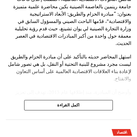
جامعة رينمين بالعاصمة الصينية بكين محاضرة علمية متميزة
بعنوان: “مبادرة الحزام والطريق: الأبعاد الاستراتيجية
والاقتصادية”، قدّمها الباحث الصيني والمسؤول السابق في
وزارة التجارة الصينية لي يوان تشينغ، حيث قدم رؤية تحليلية
معمقة حول واحدة من أكبر المبادرات الاقتصادية في العصر
الحديث.
استهل المحاضر حديثه بالتأكيد على أن مبادرة الحزام والطريق
ليست مجرد مشروع للبنية التحتية أو النقل، بل هي تصور شامل
لإعادة بناء العلاقات الاقتصادية العالمية على أساس التعاون
والانفتاح.
وأوضح أن المبادرة، منذ إطلاقها عام 2013، تهدف إلى تعزيز
الترابط بين القارات الثلاث عبر شبكة واسعة من الموانئ
اكمل القراءة
والسكك الحديدية والطرق البرية والممرات البحرية، إضافة إلى
التوسع في مجالات الاقتصاد الرقمي والطاقة والاستثمار
الصناعي.
اقتصاد
وخلال عرضه التفصيلي، أبرز لي يوان تشينغ أن المبادرة ساهمت