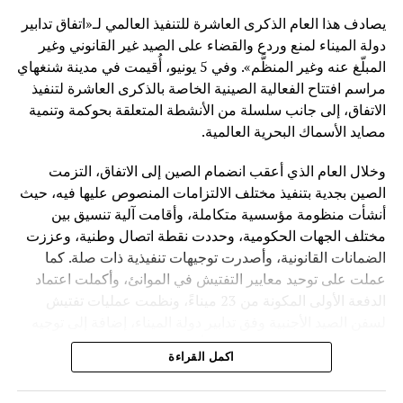
وأضاف أن الصين من خلال هذه المبادرة تسعى إلى تقديم نموذج
يصادف هذا العام الذكرى العاشرة للتنفيذ العالمي لـ«اتفاق تدابير
جديد في العلاقات الدولية يقوم على التكامل الاقتصادي بدل
دولة الميناء لمنع وردع والقضاء على الصيد غير القانوني وغير
الصراع الجيوسياسي.
المبلّغ عنه وغير المنظَّم». وفي 5 يونيو، أُقيمت في مدينة شنغهاي
مراسم افتتاح الفعالية الصينية الخاصة بالذكرى العاشرة لتنفيذ
ورغم النجاحات المسجلة، توقف المحاضر عند مجموعة من
الاتفاق، إلى جانب سلسلة من الأنشطة المتعلقة بحوكمة وتنمية
التحديات التي تواجه المبادرة، من أبرزها:
مصايد الأسماك البحرية العالمية.
اختلاف القدرات الاقتصادية بين الدول المشاركة
وخلال العام الذي أعقب انضمام الصين إلى الاتفاق، التزمت
الصين بجدية بتنفيذ مختلف الالتزامات المنصوص عليها فيه، حيث
مخاطر التمويل والديون في بعض المشاريع
أنشأت منظومة مؤسسية متكاملة، وأقامت آلية تنسيق بين
تفاوت مستويات الحوكمة والتنفيذ
مختلف الجهات الحكومية، وحددت نقطة اتصال وطنية، وعززت
التأثيرات الجيوسياسية العالمية المتغيرة
الضمانات القانونية، وأصدرت توجيهات تنفيذية ذات صلة. كما
عملت على توحيد معايير التفتيش في الموانئ، وأكملت اعتماد
وأكد أن معالجة هذه التحديات تتطلب مزيداً من الشفافية
الدفعة الأولى المكونة من 23 ميناءً، ونظمت عمليات تفتيش
والتنسيق الدولي، إضافة إلى تطوير آليات تمويل أكثر مرونة
لسفن الصيد الأجنبية وفق تدابير دولة الميناء، إضافة إلى توجيه
واستدامة.
سفن الصيد الصينية العاملة في أعالي البحار للخضوع للتفتيش
اكمل القراءة
في موانئ الدول الأخرى.
وأشار لي يوان تشينغ إلى أن المرحلة القادمة من المبادرة
ستتجه بشكل أكبر نحو الاقتصاد الرقمي، والابتكار التكنولوجي،