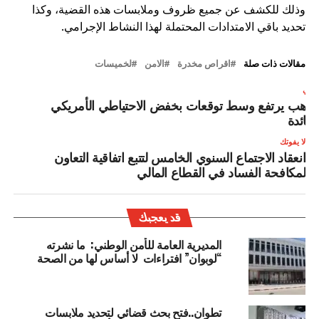
وذلك للكشف عن جميع ظروف وملابسات هذه القضية، وكذا
تحديد باقي الامتدادات المحتملة لهذا النشاط الإجرامي.
مقالات ذات صلة
اقراص مخدرة
الامن
لخميسات
لتالي
لذهب يرتفع وسط توقعات بخفض الاحتياطي الأمريكي
لفائدة
لا يفوتك
انعقاد الاجتماع السنوي الخامس لتتبع اتفاقية التعاون
لمكافحة الفساد في القطاع المالي
قد يعجبك
المديرية العامة للأمن الوطني: ما نشرته
“لوبوان” افتراءات لا أساس لها من الصحة
تطوان..فتح بحث قضائي لتحديد ملابسات