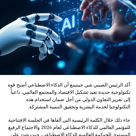
ويأتي إدماج قاطرات DO-70X ضمن رؤية المغرب الرامية إلى
بناء منظومة نقل سككي أكثر نجاعة واستدامة، بما يواكب
التحولات الاقتصادية ويعزز دور السكك الحديدية كرافعة للتنمية
وربط مختلف جهات المملكة
أكد الرئيس الصيني شي جينبينغ أن الذكاء الاصطناعي أصبح قوة
تكنولوجية جديدة تعيد تشكيل الاقتصاد والمجتمع العالمي، داعياً
إلى تعزيز التعاون الدولي من أجل ضمان استخدام هذه
التكنولوجيا لخدمة البشرية وتحقيق التنمية المشتركة.
جاء ذلك خلال الكلمة الرئيسية التي ألقاها في الجلسة الافتتاحية
للمؤتمر العالمي للذكاء الاصطناعي لعام 2026 والاجتماع الرفيع
المستوى للحوكمة العالمية للذكاء الاصطناعي، حيث شدد على