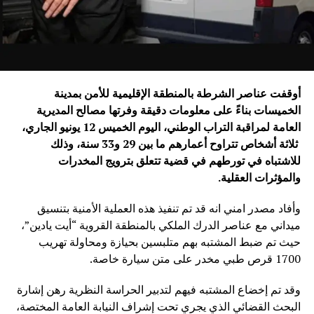
أوقفت عناصر الشرطة بالمنطقة الإقليمية للأمن بمدينة
الخميسات بناءً على معلومات دقيقة وفرتها مصالح المديرية
العامة لمراقبة التراب الوطني، اليوم الخميس 12 يونيو الجاري،
ثلاثة أشخاص تتراوح أعمارهم ما بين 29 و33 سنة، وذلك
للاشتباه في تورطهم في قضية تتعلق بترويج المخدرات
والمؤثرات العقلية
.
وأفاد مصدر امني انه قد تم تنفيذ هذه العملية الأمنية بتنسيق
ميداني مع عناصر الدرك الملكي بالمنطقة القروية “أيت يادين”،
حيث تم ضبط المشتبه بهم متلبسين بحيازة ومحاولة تهريب
1700 قرص طبي مخدر على متن سيارة خاصة.
وقد تم إخضاع المشتبه فيهم لتدبير الحراسة النظرية رهن إشارة
البحث القضائي الذي يجري تحت إشراف النيابة العامة المختصة،