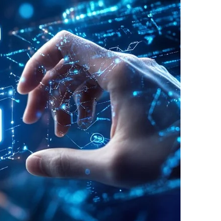
ويأتي إدماج قاطرات 70X
واستدامة، بما يواكب التحولات الاقتصادية ويعز
المملكة