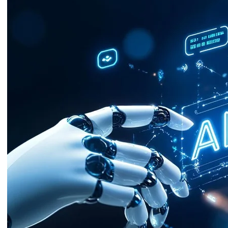
DO- ضمن رؤية المغرب الرامية إلى بناء منظومة نقل سككي أكثر نجاعة
ز دور السكك الحديدية كرافعة للتنمية وربط مختلف جهات