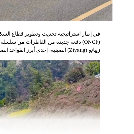
في إطار استراتيجية تحديث وتطوير قطاع السكك
زييانغ (Ziyang) الصينية، إحدى أبرز القواعد الصناعية المتخصصة في تصنيع معدات النقل السككي.