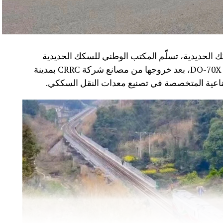
 الحديدية، تسلّم المكتب الوطني للسكك الحديدية
(ONCF) دفعة جديدة من القاطرات من سلسلة DO-70X، بعد خروجها من مصانع شركة CRRC بمدينة