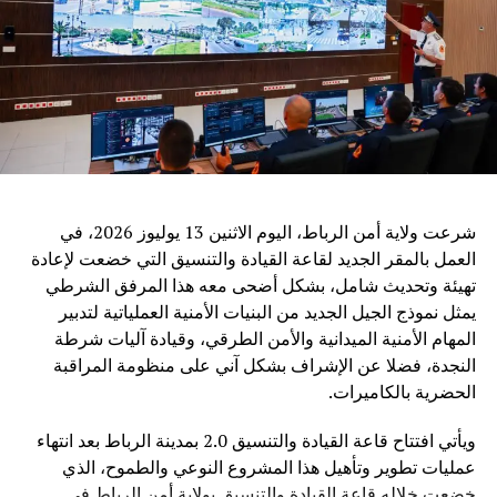
مجال الذكاء الاصطناعي، معلناً عن توفير فرص للتدريب
والدراسة، وإنشاء مراكز تعاون دولية مع عدد من المنظمات
الإقليمية، من بينها جامعة الدول العربية والاتحاد الإفريقي ورابطة
دول جنوب شرق آسيا.
ويرى مراقبون أن الدعوة الصينية إلى تعزيز التعاون في مجال
الذكاء الاصطناعي تعكس التحول المتزايد لهذه التكنولوجيا إلى
قضية عالمية تتجاوز الحدود، حيث أصبح التحدي الأساسي ليس
فقط تطوير القدرات التقنية، بل ضمان أن تكون هذه القدرات
شرعت ولاية أمن الرباط، اليوم الاثنين 13 يوليوز 2026، في
متاحة بشكل عادل وآمن لجميع الدول.
العمل بالمقر الجديد لقاعة القيادة والتنسيق التي خضعت لإعادة
تهيئة وتحديث شامل، بشكل أضحى معه هذا المرفق الشرطي
وفي ظل المنافسة العالمية المتزايدة في مجال الذكاء
يمثل نموذج الجيل الجديد من البنيات الأمنية العملياتية لتدبير
الاصطناعي، تطرح الصين رؤية تقوم على اعتبار التكنولوجيا
المهام الأمنية الميدانية والأمن الطرقي، وقيادة آليات شرطة
جسراً للتعاون والتنمية، وليس مجالاً للصراع، مؤكدة أن مستقبل
النجدة، فضلا عن الإشراف بشكل آني على منظومة المراقبة
الذكاء الاصطناعي يجب أن يكون قائماً على الحكمة البشرية
الحضرية بالكاميرات.
والمسؤولية المشتركة من أجل خدمة رفاهية الشعوب
ويأتي افتتاح قاعة القيادة والتنسيق 2.0 بمدينة الرباط بعد انتهاء
عمليات تطوير وتأهيل هذا المشروع النوعي والطموح، الذي
خضعت خلاله قاعة القيادة والتنسيق بولاية أمن الرباط في