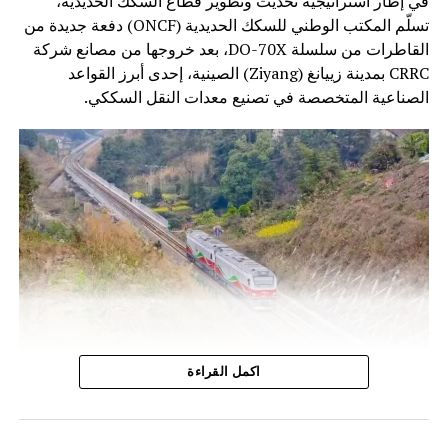
في إطار استراتيجية تحديث وتطوير قطاع السكك الحديدية،
تسلّم المكتب الوطني للسكك الحديدية (ONCF) دفعة جديدة من
القاطرات من سلسلة DO-70X، بعد خروجها من مصانع شركة
CRRC بمدينة زييانغ (Ziyang) الصينية، إحدى أبرز القواعد
الصناعية المتخصصة في تصنيع معدات النقل السككي.
وتندرج هذه الخطوة ضمن برنامج تحديث أسطول الجر الذي
اكمل القراءة
أطلقه المكتب الوطني للسكك الحديدية، بهدف الرفع من كفاءة
النقل السككي وتحسين جودة الخدمات، خاصة على الخطوط غير
المكهربة التي تعتمد بشكل أساسي على القاطرات الديزلية.