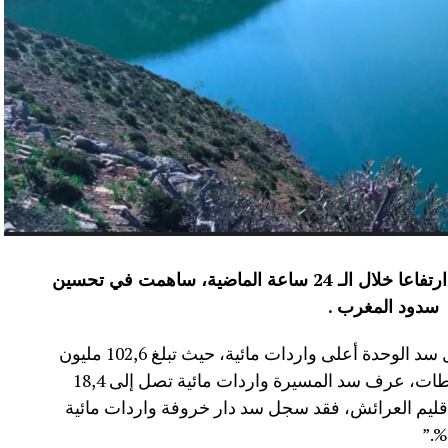
عرفت الموارد المائية بعدد من سدود المملكة ارتفاعا خلال الـ 24 ساعة الماضية، ساهمت في تحسين
سدود المغرب .
وأفاد موقع الماديالنا انه “في إقليم تاونات، سجل سد الوحدة أعلى واردات مائية، حيث تبلغ 102,6 مليون
م³، لترتفع نسبة ملئه إلى 71,4%.،وفي إقليم سطات، عرف سد المسيرة واردات مائية تصل إلى 18,4
 نسبة الملء 13,5%.،أما في إقليم العرائش، فقد سجل سد دار خروفة واردات مائية