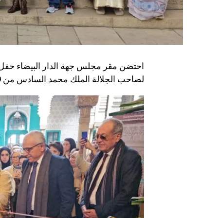
احتضن مقر مجلس جهة الدار البيضاء حفل ا
لصاحب الجلالة الملك محمد السادس من 19 إلى غاية 22 دجنبر 2024، بمقر ذات الجهة.