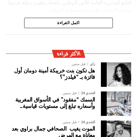
التابع للمديرية العامة للأمن الوطني، بإشعار نظيره بدولة فرنسا
بواقعة التوقيف على ذمة مسطرة التسليم.
ويأتي توقيف المشتبه به في سياق التزام المصالح الأمنية
اكمل القراءة
المغربية بتفعيل آليات التعاون الأمني الدولي، خصوصا ملاحقة
وإيقاف الأشخاص المبحوث عنهم على الصعيد الدولي في قضايا
الجريمة العابرة للحدود الوطنية
الأكثر قراءة
رأي
قبل سنتين
هل تكون بنت خريبكة أمينة دومان أول
فائزة بـ “فيلدز”؟
التحدي 24
قبل سنتين
السمك “مفقود” في الأسواق المغربية
وأسعاره تبلغ إلى مستويات قياسية..
التحدي 24
قبل سنتين
الموت يغيب الصحافي جمال براوي بعد
معاناة مع المرض