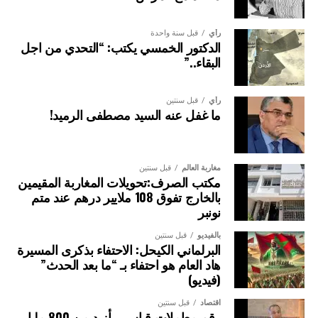
رأي
قبل سنة واحدة
الدكتور الخمسي يكتب: “التحدي من اجل
البقاء..”
رأي
قبل سنتين
ما غفل عنه السيد مصطفى الرميد!
مغاربة العالم
قبل سنتين
مكتب الصرف:تحويلات المغاربة المقيمين
بالخارج تفوق 108 ملايير درهم عند متم
نونبر
بالفيديو
قبل سنتين
البرلماني الكيحل: الاحتفاء بذكرى المسيرة
هاد العام هو احتفاء بـ “ما بعد الحدث”
(فيديو)
اقتصاد
قبل سنتين
رقم معاملات قياسي بأزيد من 800 مليار