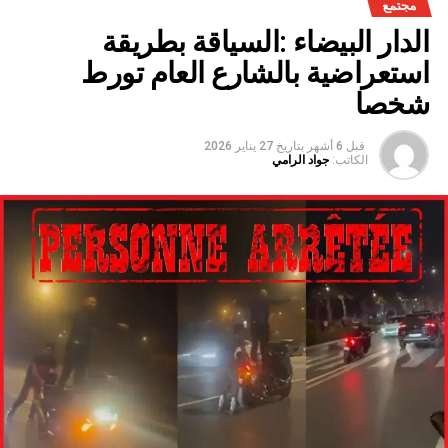
مجتمع
سنوات الجفاف .
الدار البيضاء :السياقة بطريقة
استعراضية بالشارع العام تورط
شخصا
قبل 6 أشهر
بتاريخ
27 يناير 2026
الكاتب:
جواد الرامي