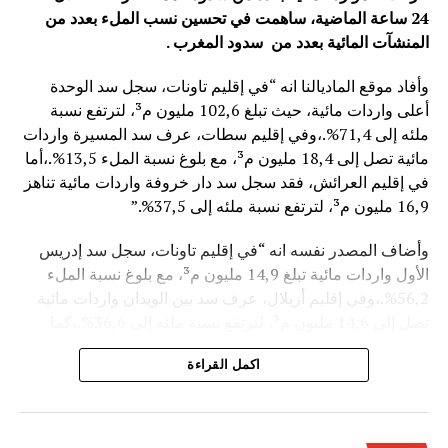
24 ساعة الماضية، ساهمت في تحسين نسب الملء بعدد من
المنشآت المائية
بعدد من سدود المغرب .
وأفاد موقع الماديالنا انه “في إقليم تاونات، سجل سد الوحدة
أعلى واردات مائية، حيث تبلغ 102,6 مليون م³، لترتفع نسبة
ملئه إلى 71,4%.،وفي إقليم سطات، عرف سد المسيرة واردات
مائية تصل إلى 18,4 مليون م³، مع بلوغ نسبة الملء 13,5%.،أما
في إقليم العرائش، فقد سجل سد دار خروفة واردات مائية تناهز
16,9 مليون م³، لترتفع نسبة ملئه إلى 37,5%.”
وأضاف المصدر نفسه انه “في إقليم تاونات، سجل سد إدريس
الأول واردات مائية تبلغ 14,9 مليون م³، مع بلوغ نسبة الملء
56,2%.،وفي إقليم أزيلال، عرف سد بين الويدان واردات مائية
تصل إلى 14,6 مليون م³، لترتفع نسبة ملئه إلى 36,6%.،كما
سجل سد الخروب بإقليم تطوان واردات مائية تناهز 10,4 مليون
اكمل القراءة
م³، حيث بلغت نسبة الملء 78,6%..”
وتعكس هذه المعطيات الأثر الإيجابي على الثروة المائية
الوطنية،والفرشة المئية عموما ووقعها الايجابي على الفلاحة بعد