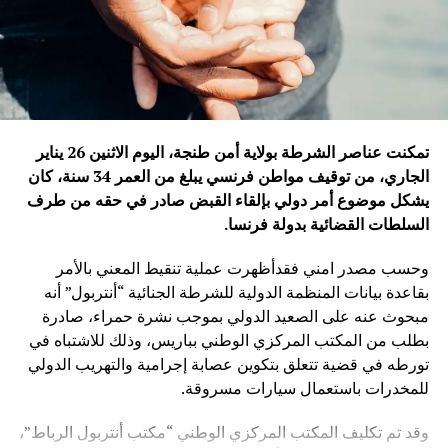
تمكنت عناصر الشرطة بولاية أمن طنجة، اليوم الاثنين 26 يناير
الجاري، من توقيف مواطن فرنسي يبلغ من العمر 34 سنة، كان
يشكل موضوع أمر دولي بإلقاء القبض صادر في حقه من طرف
السلطات القضائية بدولة فرنسا
.
وحسب مصدر امني فقدأظهرت عملية تنقيط المعني بالأمر
بقاعدة بيانات المنظمة الدولية للشرطة الجنائية “أنتربول” أنه
مبحوث عنه على الصعيد الدولي بموجب نشرة حمراء، صادرة
بطلب من المكتب المركزي الوطني بباريس، وذلك للاشتباه في
تورطه في قضية تتعلق بتكوين عصابة إجرامية والتهريب الدولي
للمخدرات باستعمال سيارات مسروقة.
وقد تم تكليف المكتب المركزي الوطني “مكتب أنتربول الرباط”،