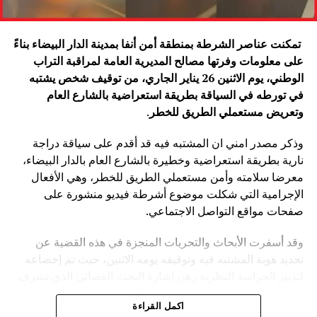
تمكنت عناصر الشرطة بمنطقة أمن أنفا بمدينة الدار البيضاء بناءً
على معلومات وفرتها مصالح المديرية العامة لمراقبة التراب
الوطني، يوم الاثنين 26 يناير الجاري، من توقيف شخص يشتبه
في تورطه في السياقة بطريقة استعراضية بالشارع العام
وتعريض مستعملي الطريق للخطر
.
وذكر مصدر امني ان المشتبه فيه قد أقدم على سياقة دراجة
نارية بطريقة استعراضية وخطيرة بالشارع العام بالدار البيضاء،
معرضا سلامته وأمن مستعملي الطريق للخطر، وهي الأفعال
الإجرامية التي شكلت موضوع أشرطة فيديو منشورة على
صفحات مواقع التواصل الاجتماعي.
وقد أسفرت الأبحاث والتحريات المنجزة في هذه القضية عن
تحديد هوية المشتبه فيه وتوقيفه يومه الاثنين، حيث تم إخضاعه
لتدبير الحراسة النظرية رهن إشارة البحث القضائي الذي تشرف
عليه النيابة العامة المختصة، وذلك للكشف عن جميع ظروف
اكمل القراءة
وملابسات وخلفيات هذه القضية، وكذا تحديد كافة