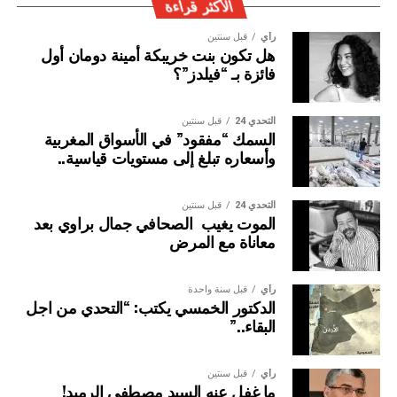
الأكثر قراءة
رأي
قبل سنتين
هل تكون بنت خريبكة أمينة دومان أول
فائزة بـ “فيلدز”؟
التحدي 24
قبل سنتين
السمك “مفقود” في الأسواق المغربية
وأسعاره تبلغ إلى مستويات قياسية..
التحدي 24
قبل سنتين
الموت يغيب الصحافي جمال براوي بعد
معاناة مع المرض
رأي
قبل سنة واحدة
الدكتور الخمسي يكتب: “التحدي من اجل
البقاء..”
رأي
قبل سنتين
ما غفل عنه السيد مصطفى الرميد!