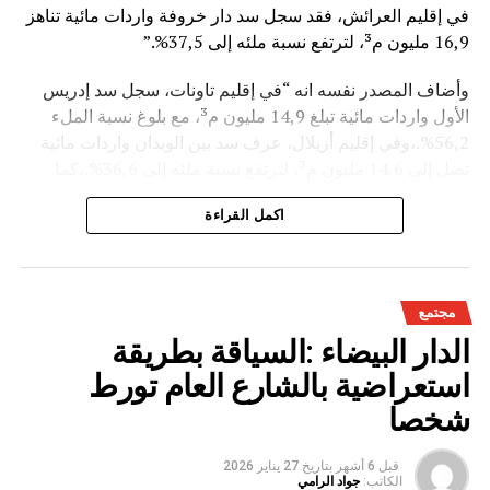
في إقليم العرائش، فقد سجل سد دار خروفة واردات مائية تناهز
16,9 مليون م³، لترتفع نسبة ملئه إلى 37,5%.”
وأضاف المصدر نفسه انه “في إقليم تاونات، سجل سد إدريس
الأول واردات مائية تبلغ 14,9 مليون م³، مع بلوغ نسبة الملء
56,2%.،وفي إقليم أزيلال، عرف سد بين الويدان واردات مائية
تصل إلى 14,6 مليون م³، لترتفع نسبة ملئه إلى 36,6%.،كما
سجل سد الخروب بإقليم تطوان واردات مائية تناهز 10,4 مليون
اكمل القراءة
م³، حيث بلغت نسبة الملء 78,6%..”
وتعكس هذه المعطيات الأثر الإيجابي على الثروة المائية
الوطنية،والفرشة المئية عموما ووقعها الايجابي على الفلاحة بعد
مجتمع
سنوات الجفاف .
الدار البيضاء :السياقة بطريقة
استعراضية بالشارع العام تورط
شخصا
قبل 6 أشهر
بتاريخ
27 يناير 2026
الكاتب:
جواد الرامي