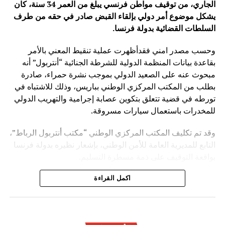
الجاري، من توقيف مواطن فرنسي يبلغ من العمر 34 سنة، كان
يشكل موضوع أمر دولي بإلقاء القبض صادر في حقه من طرف
السلطات القضائية بدولة فرنسا
.
وحسب مصدر امني فقدأظهرت عملية تنقيط المعني بالأمر
بقاعدة بيانات المنظمة الدولية للشرطة الجنائية “أنتربول” أنه
مبحوث عنه على الصعيد الدولي بموجب نشرة حمراء، صادرة
بطلب من المكتب المركزي الوطني بباريس، وذلك للاشتباه في
تورطه في قضية تتعلق بتكوين عصابة إجرامية والتهريب الدولي
للمخدرات باستعمال سيارات مسروقة.
وقد تم تكليف المكتب المركزي الوطني “مكتب أنتربول الرباط”،
التابع للمديرية العامة للأمن الوطني، بإشعار نظيره بدولة فرنسا
بواقعة التوقيف على ذمة مسطرة التسليم.
ويأتي توقيف المشتبه به في سياق التزام المصالح الأمنية
اكمل القراءة
المغربية بتفعيل آليات التعاون الأمني الدولي، خصوصا ملاحقة
وإيقاف الأشخاص المبحوث عنهم على الصعيد الدولي في قضايا
الجريمة العابرة للحدود الوطنية