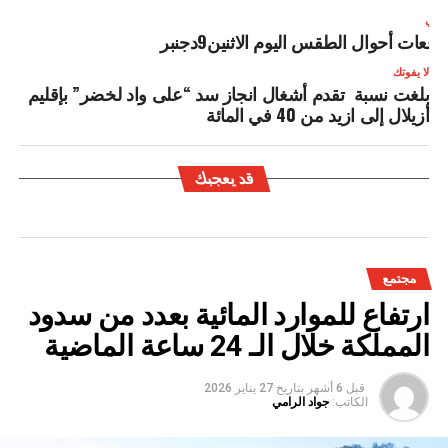
لتالي
وقعات أحوال الطقس اليوم الاثنين9دجنبر
لا يفوتك
بلغت نسبة تقدم أشغال انجاز سد “على واد لخضر” بإقليم
أزيلال إلى ازيد من 40 في المائة
قد يعجبك
مجتمع
ارتفاع للموارد المائية بعدد من سدود
المملكة خلال الـ 24 ساعة الماضية
قبل 6 أشهر
بتاريخ
27 يناير 2026
الكاتب:
جواد الرامي