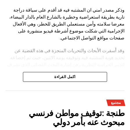
وذكر مصدر امني ان المشتبه فيه قد أقدم على سياقة دراجة
نارية بطريقة استعراضية وخطيرة بالشارع العام بالدار البيضاء،
معرضا سلامته وأمن مستعملي الطريق للخطر، وهي الأفعال
الإجرامية التي شكلت موضوع أشرطة فيديو منشورة على
صفحات مواقع التواصل الاجتماعي.
وقد أسفرت الأبحاث والتحريات المنجزة في هذه القضية عن
تحديد هوية المشتبه فيه وتوقيفه يومه الاثنين، حيث تم إخضاعه
لتدبير الحراسة النظرية رهن إشارة البحث القضائي الذي تشرف
عليه النيابة العامة المختصة، وذلك للكشف عن جميع ظروف
اكمل القراءة
وملابسات وخلفيات هذه القضية، وكذا تحديد كافة
مجتمع
طنجة :توقيف مواطن فرنسي
مبحوث عنه بأمر دولي