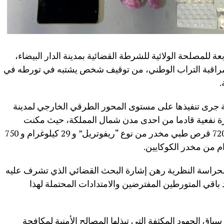
 للمصلحة الولائية للشرطة القضائية بمدينة الدار البيضاء،
المراقبة التراب الوطني، من توقيف شخص يشتبه في تورطه في
.
ية جرى تنفيذها على مستوى المحور الطرقي الخارجي لمدينة
ارة نفعية قادما من احدى مدن شمال المملكة، حيث مكنت
عمليات التفتيش من العثور بحوزته على 7200 قرص طبي مخدر من نوع “ريفوتريل” و 29 كيلوغرام و 750
 الحراسة النظرية رهن إشارة البحث القضائي الذي تشرف عليه
 باقي المتورطين المفترضين والامتدادات المحتملة لهذا
اق الجهود المكثفة التي تبذلها المصالح الأمنية لمكافحة