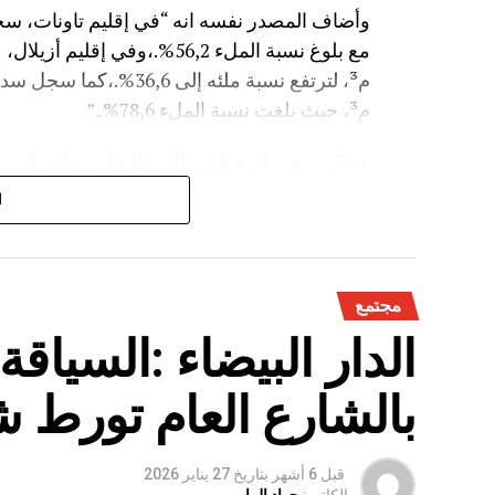
م³، حيث بلغت نسبة الملء 78,6%..”
وتعكس هذه المعطيات الأثر الإيجابي على الثروة 
على الفلاحة بعد سنوات الجفاف .
ا
مجتمع
الدار البيضاء :السياق
بالشارع العام تورط 
قبل 6 أشهر
بتاريخ
27 يناير 2026
الكاتب:
جواد الرامي