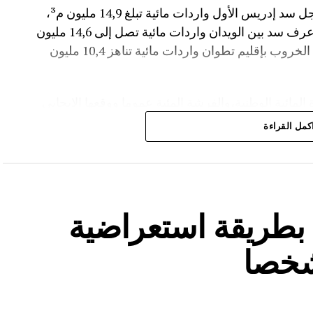
وأضاف المصدر نفسه انه “في إقليم تاونات، سجل سد إدريس الأول واردات مائية تبلغ 14,9 مليون م³،
مع بلوغ نسبة الملء 56,2%.،وفي إقليم أزيلال، عرف سد بين الويدان واردات مائية تصل إلى 14,6 مليون
م³، لترتفع نسبة ملئه إلى 36,6%.،كما سجل سد الخروب بإقليم تطوان واردات مائية تناهز 10,4 مليون
المائية الوطنية،والفرشة المئية عموما ووقعها الايجابي
كمل القراءة
ة بطريقة استعراضية
شخصا