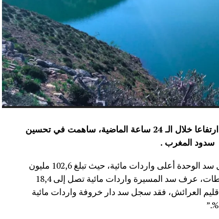
عرفت الموارد المائية بعدد من سدود المملكة ارتفاعا خلال الـ 24 ساعة الماضية، ساهمت في تحسين
سدود المغرب .
وأفاد موقع الماديالنا انه “في إقليم تاونات، سجل سد الوحدة أعلى واردات مائية، حيث تبلغ 102,6 مليون
م³، لترتفع نسبة ملئه إلى 71,4%.،وفي إقليم سطات، عرف سد المسيرة واردات مائية تصل إلى 18,4
 نسبة الملء 13,5%.،أما في إقليم العرائش، فقد سجل سد دار خروفة واردات مائية