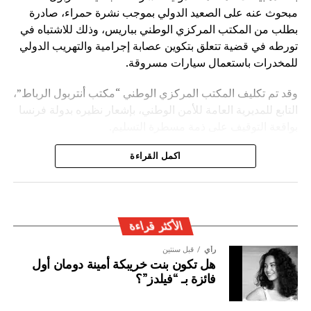
مبحوث عنه على الصعيد الدولي بموجب نشرة حمراء، صادرة
بطلب من المكتب المركزي الوطني بباريس، وذلك للاشتباه في
تورطه في قضية تتعلق بتكوين عصابة إجرامية والتهريب الدولي
للمخدرات باستعمال سيارات مسروقة.
وقد تم تكليف المكتب المركزي الوطني “مكتب أنتربول الرباط”،
التابع للمديرية العامة للأمن الوطني، بإشعار نظيره بدولة فرنسا
بواقعة التوقيف على ذمة مسطرة التسليم.
ويأتي توقيف المشتبه به في سياق التزام المصالح الأمنية
اكمل القراءة
المغربية بتفعيل آليات التعاون الأمني الدولي، خصوصا ملاحقة
وإيقاف الأشخاص المبحوث عنهم على الصعيد الدولي في قضايا
الجريمة العابرة للحدود الوطنية
الأكثر قراءة
رأي
قبل سنتين
هل تكون بنت خريبكة أمينة دومان أول
فائزة بـ “فيلدز”؟