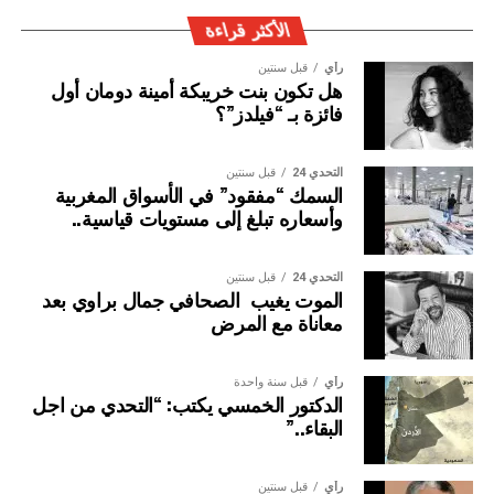
في إغناء الشراكة المتميزة بين البلدين.
الأكثر قراءة
رأي
قبل سنتين
هل تكون بنت خريبكة أمينة دومان أول
فائزة بـ “فيلدز”؟
التحدي 24
قبل سنتين
السمك “مفقود” في الأسواق المغربية
وأسعاره تبلغ إلى مستويات قياسية..
التحدي 24
قبل سنتين
الموت يغيب الصحافي جمال براوي بعد
معاناة مع المرض
وأكد المصدر ذاته ا انه”تم التذكير بالروابط الإنسانية والدينية
والاقتصادية الوثيقة التي تجمع البلدين، والتي تتضح جليا من خلال
رأي
قبل سنة واحدة
الدكتور الخمسي يكتب: “التحدي من اجل
الزيارات الثمانية التي قام بها جلالة الملك حفظه الله، إلى
البقاء..”
السنغال. كما أبرز الدور المحوري الذي تضطلع به جمهورية
السنغال في المبادرات الملكية الرامية لترسيخ التنمية في
إفريقيا، لاسيما المبادرة الملكية لتعزيز ولوج بلدان الساحل إلى
رأي
قبل سنتين