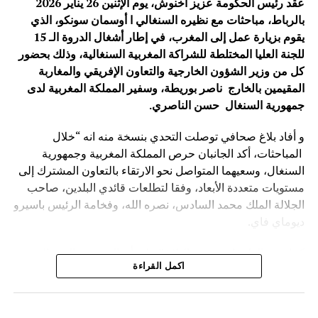
عقد رئيس الحكومة عزيز أخنوش، يوم الإثنين 26 يناير 2026
والعشرين.
بالرباط، مباحثات مع نظيره ‏السنغالي ا أوسمان ‏سونكو، الذي
يقوم بزيارة عمل إلى المغرب، في إطار أشغال الدروة الـ 15
محمد نبيل – بكين
للجنة العليا المختلطة للشراكة المغربية السنغالية، وذلك بحضور
كل من وزير الشؤون الخارجية والتعاون الإفريقي والمغاربة
الصورة: منتدى التعاون الصيني-الإفريقي، بكين — المصدر: ويكيميديا كومنز
المقيمين بالخارج ناصر بوريطة، وسفير المملكة المغربية لدى
(رخصة CC BY-SA 4.0).
جمهورية السنغال حسن الناصري
.
و أفاد بلاغ صحافي توصلت التحدي بنسخة منه انه “خلال
المباحثات، أكد الجانبان حرص المملكة المغربية وجمهورية
السنغال، وسعيهما المتواصل نحو الارتقاء بالتعاون المشترك إلى
مستويات متعددة الأبعاد، وفقا لتطلعات قائدي البلدين، صاحب
الجلالة الملك محمد السادس، نصره الله، وفخامة الرئيس باسيرو
ديوماي فاي.
كما شدد الطرفان يضيف البلاغ ” على أن المغرب والسنغال
اكمل القراءة
سيظلان وفيّين لروح الأخوة والتضامن والاحترام التي كرسها كل
منهما لفائدة القارة الإفريقية، والتنويه بدور الجالية المغربية
المقيمة في السنغال، والجالية السنغالية المقيمة في المغرب،