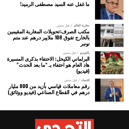
ما غفل عنه السيد مصطفى الرميد!
المحيط الأطلسي.
اللقاء شكل مناسبة للوقوف على القفزة النوعية المسجلة في
تبادل الزيارات الوزارية، وإثراء الإطار القانوني الذي ينظم
مغاربة العالم
قبل سنتين
مكتب الصرف:تحويلات المغاربة المقيمين
التعاون الثنائي، وكذا توطيد الشراكة الاقتصادية والاستثمارات،
بالخارج تفوق 108 ملايير درهم عند متم
منذ تولي السيد باسيرو ديوماي فاي، رئاسة الجمهورية السنغالية.
نونبر
ويشكل انعقاد الدروة الـ 15 للجنة العليا المختلطة للشراكة
بالفيديو
قبل سنتين
البرلماني الكيحل: الاحتفاء بذكرى المسيرة
المغربية السنغالية، فرصة سانحة لتعزيز التعاون القطاعي بين
هاد العام هو احتفاء بـ “ما بعد الحدث”
البلدين، من خلال إرساء مشاريع مهيكلة في مجالات الفلاحة،
(فيديو)
والطاقة، والتجارة، والاقتصاد الرقمي وغيرها.
اقتصاد
قبل سنتين
رقم معاملات قياسي بأزيد من 800 مليار
درهم في القطاع الصناعي (فيديو ووثائق)