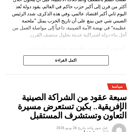
أكثر من قرن إلى أكبر حزب حاكم في العالم، يقود دولة تُعد
اليوم ثاني أكبر اقتصاد عالمي. وفي هذه الذكرى، شدد الرئيس
الصيني شي جين بينغ على أن تاريخ الحزب يمثل “ملحمة
عظيمة” في نهضة الأمة الصينية، داعياً إلى مواصلة العمل من
أجل بناء دولة اشتراكية حديثة بحلول منتصف القرن.
تأتي هذه المناسبة في ظل بيئة دولية تتسم بالتوترات
الجيوسياسية والتغيرات الاقتصادية، حيث تؤكد القيادة الصينية أن
اكمل القراءة
العالم يعيش مرحلة “تغيرات عميقة غير مسبوقة”. وفي هذا
السياق، تسعى بكين إلى تعزيز نموذجها التنموي القائم على
التخطيط طويل المدى، والتقدم الصناعي، والتوسع التكنولوجي.
سياسة
كما تسعى الصين إلى تقديم ما تسميه “الحكمة الصينية”
سبعة عقود من الشراكة الصينية
و”الحلول الصينية” كبديل أو مكمل للنماذج الغربية في إدارة
التنمية والعلاقات الدولية، مع التأكيد على بناء “مجتمع المصير
الإفريقية.. بكين تستعرض مسيرة
المشترك للبشرية”.
التعاون وتستشرف المستقبل
ومن أبرز ما يميز هذه الذكرى أيضاً استمرار التركيز على تطوير
قبل شهر واحد
بتاريخ
26 يونيو 2026
الجيش الصيني، فقد شدد الرئيس شي جين بينغ في خطاباته
الكاتب:
محمد نبيل