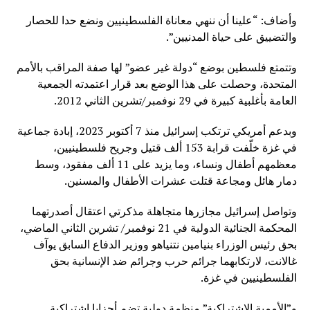
وأضاف: “علينا أن ننهي معاناة الفلسطينيين ونضع حدا للحصار
والتضييق على حياة المدنيين”.
وتتمتع فلسطين بوضع “دولة غير عضو” لها صفة المراقب بالأمم
المتحدة، وحصلت على هذا الوضع بعد قرار اعتمدته الجمعية
العامة بأغلبية كبيرة في 29 نوفمبر/تشرين الثاني 2012.
وبدعم أمريكي ترتكب إسرائيل منذ 7 أكتوبر 2023، إبادة جماعية
في غزة خلّفت قرابة 153 ألف قتيل وجريح فلسطينيين،
معظمهم أطفال ونساء، وما يزيد على 11 ألف مفقود، وسط
دمار هائل ومجاعة قتلت عشرات الأطفال والمسنين.
وتواصل إسرائيل مجازرها متجاهلة مذكرتي اعتقال أصدرتهما
المحكمة الجنائية الدولية في 21 نوفمبر/ تشرين الثاني الماضي،
بحق رئيس الوزراء بنيامين نتنياهو ووزير الدفاع السابق يوآف
غالانت، لارتكابهما جرائم حرب وجرائم ضد الإنسانية بحق
الفلسطينيين في غزة.
و”الأممية الاشتراكية” منظمة دولية تضم أحزابا اشتراكية