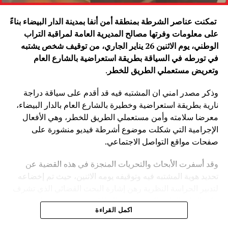
تمكنت عناصر الشرطة بمنطقة أمن أنفا بمدينة الدار البيضاء بناءً
على معلومات وفرتها مصالح المديرية العامة لمراقبة التراب
الوطني، يوم الاثنين 26 يناير الجاري، من توقيف شخص يشتبه
في تورطه في السياقة بطريقة استعراضية بالشارع العام
وتعريض مستعملي الطريق للخطر
.
وذكر مصدر امني ان المشتبه فيه قد أقدم على سياقة دراجة
نارية بطريقة استعراضية وخطيرة بالشارع العام بالدار البيضاء،
معرضا سلامته وأمن مستعملي الطريق للخطر، وهي الأفعال
الإجرامية التي شكلت موضوع أشرطة فيديو منشورة على
صفحات مواقع التواصل الاجتماعي.
وقد أسفرت الأبحاث والتحريات المنجزة في هذه القضية عن
تحديد هوية المشتبه فيه وتوقيفه يومه الاثنين، حيث تم إخضاعه
لتدبير الحراسة النظرية رهن إشارة البحث القضائي الذي تشرف
عليه النيابة العامة المختصة، وذلك للكشف عن جميع ظروف
اكمل القراءة
وملابسات وخلفيات هذه القضية، وكذا تحديد كافة