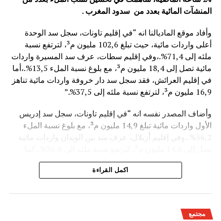
المنشآت المائية
بعدد من سدود المغرب .
وأفاد موقع الماديالنا انه “في إقليم تاونات، سجل سد الوحدة
أعلى واردات مائية، حيث تبلغ 102,6 مليون م³، لترتفع نسبة
ملئه إلى 71,4%.،وفي إقليم سطات، عرف سد المسيرة واردات
مائية تصل إلى 18,4 مليون م³، مع بلوغ نسبة الملء 13,5%.،أما
في إقليم العرائش، فقد سجل سد دار خروفة واردات مائية تناهز
16,9 مليون م³، لترتفع نسبة ملئه إلى 37,5%.”
وأضاف المصدر نفسه انه “في إقليم تاونات، سجل سد إدريس
الأول واردات مائية تبلغ 14,9 مليون م³، مع بلوغ نسبة الملء
56,2%.،وفي إقليم أزيلال، عرف سد بين الويدان واردات مائية
تصل إلى 14,6 مليون م³، لترتفع نسبة ملئه إلى 36,6%.،كما
سجل سد الخروب بإقليم تطوان واردات مائية تناهز 10,4 مليون
اكمل القراءة
م³، حيث بلغت نسبة الملء 78,6%..”
وتعكس هذه المعطيات الأثر الإيجابي على الثروة المائية
الوطنية،والفرشة المئية عموما ووقعها الايجابي على الفلاحة بعد
مجتمع
سنوات الجفاف .