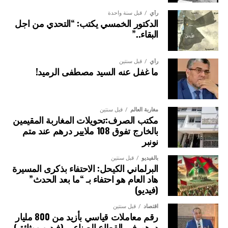
رأي
قبل سنة واحدة
الدكتور الخمسي يكتب: “التحدي من اجل
البقاء..”
رأي
قبل سنتين
ما غفل عنه السيد مصطفى الرميد!
مغاربة العالم
قبل سنتين
مكتب الصرف:تحويلات المغاربة المقيمين
بالخارج تفوق 108 ملايير درهم عند متم
نونبر
بالفيديو
قبل سنتين
البرلماني الكيحل: الاحتفاء بذكرى المسيرة
هاد العام هو احتفاء بـ “ما بعد الحدث”
(فيديو)
اقتصاد
قبل سنتين
رقم معاملات قياسي بأزيد من 800 مليار
درهم في القطاع الصناعي (فيديو ووثائق)