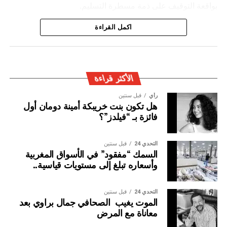
بواقعة التوقيف على ذمة مسطرة التسليم.
ويأتي توقيف المشتبه به في سياق التزام المصالح الأمنية
اكمل القراءة
المغربية بتفعيل آليات التعاون الأمني الدولي، خصوصا ملاحقة
وإيقاف الأشخاص المبحوث عنهم على الصعيد الدولي في قضايا
الجريمة العابرة للحدود الوطنية
الأكثر قراءة
رأي
قبل سنتين
هل تكون بنت خريبكة أمينة دومان أول
فائزة بـ “فيلدز”؟
التحدي 24
قبل سنتين
السمك “مفقود” في الأسواق المغربية
وأسعاره تبلغ إلى مستويات قياسية..
التحدي 24
قبل سنتين
الموت يغيب الصحافي جمال براوي بعد
معاناة مع المرض