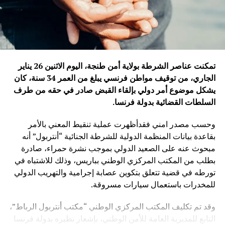
تمكنت عناصر الشرطة بولاية أمن طنجة، اليوم الاثنين 26 يناير
الجاري، من توقيف مواطن فرنسي يبلغ من العمر 34 سنة، كان
يشكل موضوع أمر دولي بإلقاء القبض صادر في حقه من طرف
السلطات القضائية بدولة فرنسا
.
وحسب مصدر امني فقدأظهرت عملية تنقيط المعني بالأمر
بقاعدة بيانات المنظمة الدولية للشرطة الجنائية “أنتربول” أنه
مبحوث عنه على الصعيد الدولي بموجب نشرة حمراء، صادرة
بطلب من المكتب المركزي الوطني بباريس، وذلك للاشتباه في
تورطه في قضية تتعلق بتكوين عصابة إجرامية والتهريب الدولي
للمخدرات باستعمال سيارات مسروقة.
وقد تم تكليف المكتب المركزي الوطني “مكتب أنتربول الرباط”،
التابع للمديرية العامة للأمن الوطني، بإشعار نظيره بدولة فرنسا