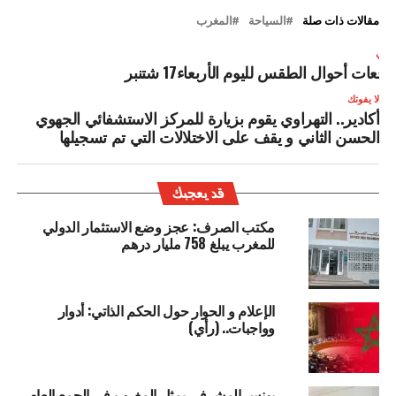
مقالات ذات صلة
السياحة
المغرب
لتالي
وقعات أحوال الطقس لليوم الأربعاء17 شتنبر
لا يفوتك
أكادير.. التهراوي يقوم بزيارة للمركز الاستشفائي الجهوي
الحسن الثاني و يقف على الاختلالات التي تم تسجيلها
قد يعجبك
مكتب الصرف: عجز وضع الاستثمار الدولي
للمغرب يبلغ 758 مليار درهم
الإعلام و الحوار حول الحكم الذاتي: أدوار
وواجبات.. (رأي)
يونس المشرفي يمثل المغرب في الجمع العام