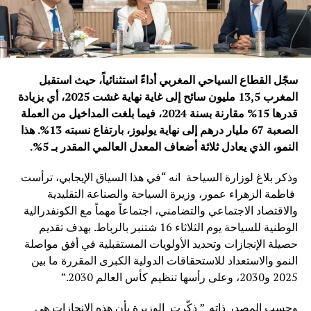
سجّل القطاع السياحي المغربي أداءً استثنائياً، حيث استقبل
المغرب 13,5 مليون سائح إلى غاية نهاية غشت 2025، أي بزيادة
قدرها 15% مقارنة بسنة 2024، فيما بلغت المداخيل من العملة
الصعبة 67 مليار درهم إلى نهاية يوليوز، بارتفاع نسبته 13%. هذا
النمو، الذي يعادل ثلاثة أضعاف المعدل العالمي المقدر بـ 5%.
وذكر بلاغ لوزارة السياحة انه “في هذا السياق الإيجابي، ترأست
فاطمة الزهراء عمور، وزيرة السياحة والصناعة التقليدية
والاقتصاد الاجتماعي والتضامني، اجتماعاً مهماً مع الكونفدرالية
الوطنية للسياحة يوم الثلاثاء 16 شتنبر بالرباط. بهدف تقديم
حصيلة الإنجازات وتحديد الأولويات المستقبلية في أفق مواصلة
النمو والاستعداد للاستحقاقات الدولية الكبرى المقررة ما بين
2025 و2030، وعلى رأسها تنظيم كأس العالم 2030.”
وحسب المصدر ذاته ” ذكّرت الوزيرة بأن هذه الإنجازات هي