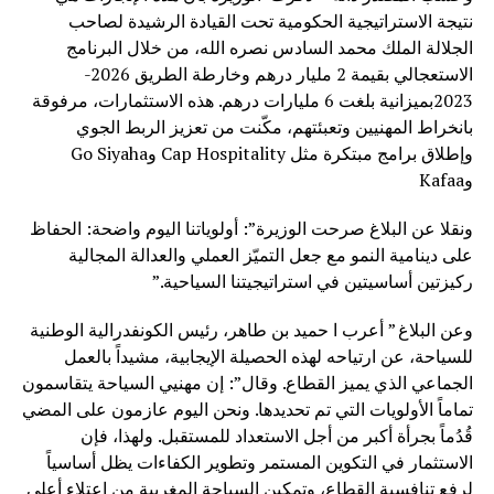
نتيجة الاستراتيجية الحكومية تحت القيادة الرشيدة لصاحب
الجلالة الملك محمد السادس نصره الله، من خلال البرنامج
الاستعجالي بقيمة 2 مليار درهم وخارطة الطريق 2026-
2023بميزانية بلغت 6 مليارات درهم. هذه الاستثمارات، مرفوقة
بانخراط المهنيين وتعبئتهم، مكّنت من تعزيز الربط الجوي
وإطلاق برامج مبتكرة مثل Cap Hospitality وGo Siyaha
وKafaa
ونقلا عن البلاغ صرحت الوزيرة”: أولوياتنا اليوم واضحة: الحفاظ
على دينامية النمو مع جعل التميّز العملي والعدالة المجالية
ركيزتين أساسيتين في استراتيجيتنا السياحية.”
وعن البلاغ ” أعرب ا حميد بن طاهر، رئيس الكونفدرالية الوطنية
للسياحة، عن ارتياحه لهذه الحصيلة الإيجابية، مشيداً بالعمل
الجماعي الذي يميز القطاع. وقال”: إن مهنيي السياحة يتقاسمون
تماماً الأولويات التي تم تحديدها. ونحن اليوم عازمون على المضي
قُدُماً بجرأة أكبر من أجل الاستعداد للمستقبل. ولهذا، فإن
الاستثمار في التكوين المستمر وتطوير الكفاءات يظل أساسياً
لرفع تنافسية القطاع، وتمكين السياحة المغربية من اعتلاء أعلى