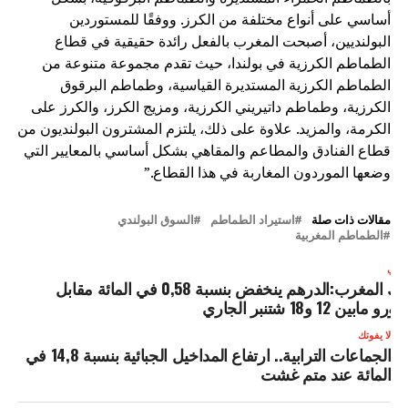
أساسي على أنواع مختلفة من الكرز. ووفقًا للمستوردين
البولنديين، أصبحت المغرب بالفعل رائدة حقيقية في قطاع
الطماطم الكرزية في بولندا، حيث تقدم مجموعة متنوعة من
الطماطم الكرزية المستديرة القياسية، وطماطم البرقوق
الكرزية، وطماطم داتيريني الكرزية، ومزيج الكرز، والكرز على
الكرمة، والمزيد. علاوة على ذلك، يلتزم المشترون البولنديون من
قطاع الفنادق والمطاعم والمقاهي بشكل أساسي بالمعايير التي
وضعها الموردون المغاربة في هذا القطاع.”
مقالات ذات صلة
استيراد الطماطم
السوق البولندي
الطماطم المغربية
لتالي
بنك المغرب:الدرهم ينخفض بنسبة 0,58 في المائة مقابل
لأورو مابين 12 و18 شتنبر الجاري
لا يفوتك
الجماعات الترابية.. ارتفاع المداخيل الجبائية بنسبة 14,8 في
المائة عند متم غشت