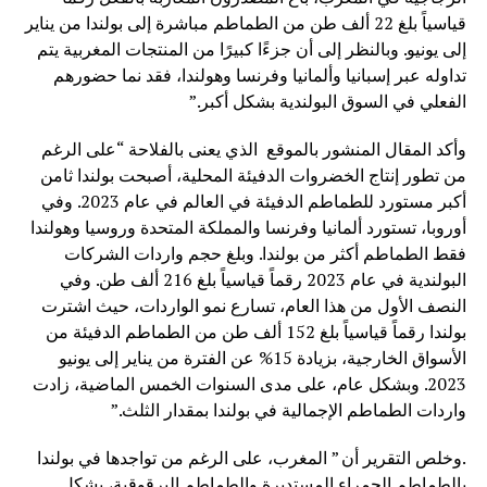
قياسياً بلغ 22 ألف طن من الطماطم مباشرة إلى بولندا من يناير
إلى يونيو. وبالنظر إلى أن جزءًا كبيرًا من المنتجات المغربية يتم
تداوله عبر إسبانيا وألمانيا وفرنسا وهولندا، فقد نما حضورهم
الفعلي في السوق البولندية بشكل أكبر.”
وأكد المقال المنشور بالموقع الذي يعنى بالفلاحة “على الرغم
من تطور إنتاج الخضروات الدفيئة المحلية، أصبحت بولندا ثامن
أكبر مستورد للطماطم الدفيئة في العالم في عام 2023. وفي
أوروبا، تستورد ألمانيا وفرنسا والمملكة المتحدة وروسيا وهولندا
فقط الطماطم أكثر من بولندا. وبلغ حجم واردات الشركات
البولندية في عام 2023 رقماً قياسياً بلغ 216 ألف طن. وفي
النصف الأول من هذا العام، تسارع نمو الواردات، حيث اشترت
بولندا رقماً قياسياً بلغ 152 ألف طن من الطماطم الدفيئة من
الأسواق الخارجية، بزيادة 15% عن الفترة من يناير إلى يونيو
2023. وبشكل عام، على مدى السنوات الخمس الماضية، زادت
واردات الطماطم الإجمالية في بولندا بمقدار الثلث.”
.وخلص التقرير أن ” المغرب، على الرغم من تواجدها في بولندا
بالطماطم الحمراء المستديرة والطماطم البرقوقية، بشكل