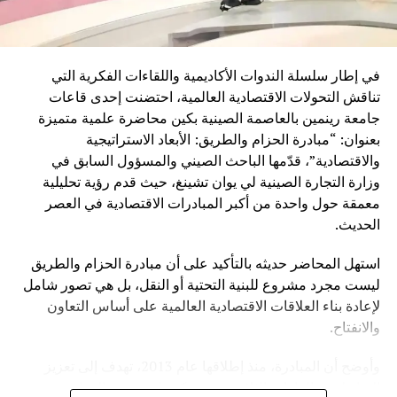
في إطار سلسلة الندوات الأكاديمية واللقاءات الفكرية التي
تناقش التحولات الاقتصادية العالمية، احتضنت إحدى قاعات
جامعة رينمين بالعاصمة الصينية بكين محاضرة علمية متميزة
بعنوان: “مبادرة الحزام والطريق: الأبعاد الاستراتيجية
والاقتصادية”، قدّمها الباحث الصيني والمسؤول السابق في
وزارة التجارة الصينية لي يوان تشينغ، حيث قدم رؤية تحليلية
معمقة حول واحدة من أكبر المبادرات الاقتصادية في العصر
الحديث.
استهل المحاضر حديثه بالتأكيد على أن مبادرة الحزام والطريق
ليست مجرد مشروع للبنية التحتية أو النقل، بل هي تصور شامل
لإعادة بناء العلاقات الاقتصادية العالمية على أساس التعاون
والانفتاح.
وأوضح أن المبادرة، منذ إطلاقها عام 2013، تهدف إلى تعزيز
الترابط بين القارات الثلاث عبر شبكة واسعة من الموانئ