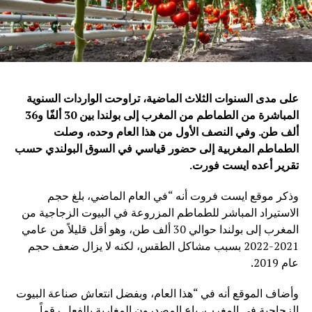
على مدى السنوات الثلاث الماضية، تراوحت الواردات السنوية
المباشرة من الطماطم من المغرب إلى بولندا بين 30 ألفًا و36
ألف طن. وفي النصف الأول من هذا العام وحده، وصلت
الطماطم المغربية إلى حضور قياسي في السوق البولندي حسب
تقرير أعده ايست فورت
.
وذكر موقع ايست فروت أنه “في العام الماضي، بلغ حجم
الاستيراد المباشر للطماطم المزروعة في البيوت الزجاجية من
المغرب إلى بولندا حوالي 30 ألف طن، وهو أقل قليلاً من عامي
2021-2022 بسبب مشاكل الطقس، لكنه لا يزال ضعف حجم
عام 2019.
وأضاف الموقع أنه في “هذا العام، وبفضل انتعاش صناعة البيوت
الزجاجية في المغرب، باع المصدرون المغاربة بالفعل رقماً