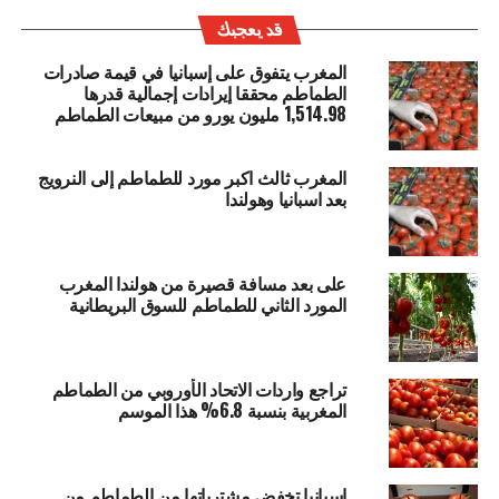
قد يعجبك
المغرب يتفوق على إسبانيا في قيمة صادرات
الطماطم محققا إيرادات إجمالية قدرها
1,514.98 مليون يورو من مبيعات الطماطم
المغرب ثالث اكبر مورد للطماطم إلى النرويج
بعد اسبانيا وهولندا
على بعد مسافة قصيرة من هولندا المغرب
المورد الثاني للطماطم للسوق البريطانية
تراجع واردات الاتحاد الأوروبي من الطماطم
المغربية بنسبة 6.8% هذا الموسم
اسبانيا تخفض مشترياتها من الطماطم من