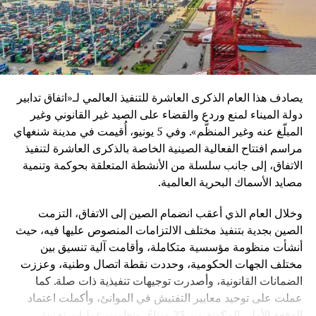
ولم يغفل الباحث الجانب السياسي والدبلوماسي للمبادرة، حيث
أكد أنها تقوم على مبدأ “الربح المشترك” وليس الهيمنة، موضحاً
أن فلسفة الحزام والطريق تعتمد على بناء شراكات طويلة الأمد
تقوم على التنمية المشتركة واحترام خصوصية الدول.
وأضاف أن الصين من خلال هذه المبادرة تسعى إلى تقديم نموذج
يصادف هذا العام الذكرى العاشرة للتنفيذ العالمي لـ«اتفاق تدابير
جديد في العلاقات الدولية يقوم على التكامل الاقتصادي بدل
دولة الميناء لمنع وردع والقضاء على الصيد غير القانوني وغير
الصراع الجيوسياسي.
المبلّغ عنه وغير المنظَّم». وفي 5 يونيو، أُقيمت في مدينة شنغهاي
مراسم افتتاح الفعالية الصينية الخاصة بالذكرى العاشرة لتنفيذ
ورغم النجاحات المسجلة، توقف المحاضر عند مجموعة من
الاتفاق، إلى جانب سلسلة من الأنشطة المتعلقة بحوكمة وتنمية
التحديات التي تواجه المبادرة، من أبرزها:
مصايد الأسماك البحرية العالمية.
اختلاف القدرات الاقتصادية بين الدول المشاركة
وخلال العام الذي أعقب انضمام الصين إلى الاتفاق، التزمت
الصين بجدية بتنفيذ مختلف الالتزامات المنصوص عليها فيه، حيث
مخاطر التمويل والديون في بعض المشاريع
أنشأت منظومة مؤسسية متكاملة، وأقامت آلية تنسيق بين
تفاوت مستويات الحوكمة والتنفيذ
مختلف الجهات الحكومية، وحددت نقطة اتصال وطنية، وعززت
التأثيرات الجيوسياسية العالمية المتغيرة
الضمانات القانونية، وأصدرت توجيهات تنفيذية ذات صلة. كما
عملت على توحيد معايير التفتيش في الموانئ، وأكملت اعتماد
وأكد أن معالجة هذه التحديات تتطلب مزيداً من الشفافية
الدفعة الأولى المكونة من 23 ميناءً، ونظمت عمليات تفتيش