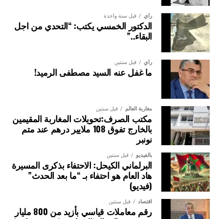
المستدامة لمصايد الأسماك البحرية على المستوى العالمي.
رأي
قبل سنة واحدة
الدكتور الخمسي يكتب: “التحدي من اجل
وقد تم إعداد الاتفاق بقيادة منظمة الأغذية والزراعة للأمم
البقاء..”
المتحدة (الفاو)، ويُعتبر من أهم المعاهدات الدولية في مجال
حوكمة مصايد الأسماك البحرية. ويهدف إلى منع دخول المنتجات
رأي
قبل سنتين
السمكية الناتجة عن الصيد غير القانوني إلى الأسواق عبر الموانئ
ما غفل عنه السيد مصطفى الرميد!
من خلال التطبيق الفعّال لتدابير دولة الميناء، بما يضمن
المحافظة طويلة الأمد على الموارد البحرية الحية والنظم البيئية
البحرية واستغلالها بصورة مستدامة.
مغاربة العالم
قبل سنتين
مكتب الصرف:تحويلات المغاربة المقيمين
ويضم الاتفاق حالياً 85 طرفاً متعاقداً، يشملون 111 دولة، وهو ما
بالخارج تفوق 108 ملايير درهم عند متم
يمثل نحو ثلاثة أرباع الدول الساحلية في العالم.
نونبر
بالفيديو
قبل سنتين
الصورة: ميناء صيد بمدينة هايكو، الصين — المصدر: ويكيميديا كومنز (المُلك
البرلماني الكيحل: الاحتفاء بذكرى المسيرة
العام CC0).
هاد العام هو احتفاء بـ “ما بعد الحدث”
(فيديو)
اقتصاد
قبل سنتين
رقم معاملات قياسي بأزيد من 800 مليار