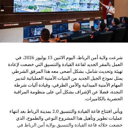
مجال الذكاء الاصطناعي، معلناً عن توفير فرص للتدريب
والدراسة، وإنشاء مراكز تعاون دولية مع عدد من المنظمات
الإقليمية، من بينها جامعة الدول العربية والاتحاد الإفريقي ورابطة
دول جنوب شرق آسيا.
ويرى مراقبون أن الدعوة الصينية إلى تعزيز التعاون في مجال
الذكاء الاصطناعي تعكس التحول المتزايد لهذه التكنولوجيا إلى
قضية عالمية تتجاوز الحدود، حيث أصبح التحدي الأساسي ليس
فقط تطوير القدرات التقنية، بل ضمان أن تكون هذه القدرات
شرعت ولاية أمن الرباط، اليوم الاثنين 13 يوليوز 2026، في
متاحة بشكل عادل وآمن لجميع الدول.
العمل بالمقر الجديد لقاعة القيادة والتنسيق التي خضعت لإعادة
تهيئة وتحديث شامل، بشكل أضحى معه هذا المرفق الشرطي
وفي ظل المنافسة العالمية المتزايدة في مجال الذكاء
يمثل نموذج الجيل الجديد من البنيات الأمنية العملياتية لتدبير
الاصطناعي، تطرح الصين رؤية تقوم على اعتبار التكنولوجيا
المهام الأمنية الميدانية والأمن الطرقي، وقيادة آليات شرطة
جسراً للتعاون والتنمية، وليس مجالاً للصراع، مؤكدة أن مستقبل
النجدة، فضلا عن الإشراف بشكل آني على منظومة المراقبة
الذكاء الاصطناعي يجب أن يكون قائماً على الحكمة البشرية
الحضرية بالكاميرات.
والمسؤولية المشتركة من أجل خدمة رفاهية الشعوب
ويأتي افتتاح قاعة القيادة والتنسيق 2.0 بمدينة الرباط بعد انتهاء
عمليات تطوير وتأهيل هذا المشروع النوعي والطموح، الذي
خضعت خلاله قاعة القيادة والتنسيق بولاية أمن الرباط في