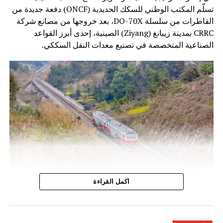
تسلّم المكتب الوطني للسكك الحديدية (ONCF) دفعة جديدة من
القاطرات من سلسلة DO-70X، بعد خروجها من مصانع شركة
CRRC بمدينة زييانغ (Ziyang) الصينية، إحدى أبرز القواعد
الصناعية المتخصصة في تصنيع معدات النقل السككي.
وتندرج هذه الخطوة ضمن برنامج تحديث أسطول الجر الذي
اكمل القراءة
أطلقه المكتب الوطني للسكك الحديدية، بهدف الرفع من كفاءة
النقل السككي وتحسين جودة الخدمات، خاصة على الخطوط غير
المكهربة التي تعتمد بشكل أساسي على القاطرات الديزلية.