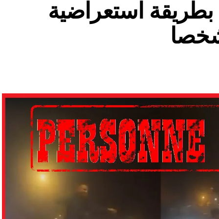
ة بطريقة استعراضية
شخصا