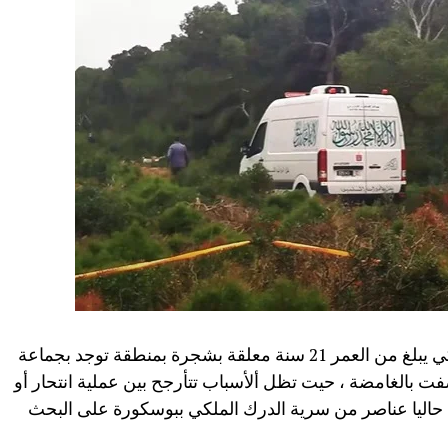
م العثورر صباح اليوم الأربعاء على جثة دركي يبلغ من العمر 21 سنة معلقة بشجرة بمنطقة توجد بجماعة
ت بالغامضة ، حيت تظل ألأسباب تتأرجح بين عملية انتحار أو
حاليا عناصر من سرية الدرك الملكي ببوسكورة على البحث