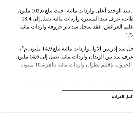
وأفاد موقع الماديالنا انه “في إقليم تاونات، سجل سد الوحدة أعلى واردات مائية، حيث تبلغ 102,6 مليون
م³، لترتفع نسبة ملئه إلى 71,4%.،وفي إقليم سطات، عرف سد المسيرة واردات مائية تصل إلى 18,4
 نسبة الملء 13,5%.،أما في إقليم العرائش، فقد سجل سد دار خروفة واردات مائية
وأضاف المصدر نفسه انه “في إقليم تاونات، سجل سد إدريس الأول واردات مائية تبلغ 14,9 مليون م³،
مع بلوغ نسبة الملء 56,2%.،وفي إقليم أزيلال، عرف سد بين الويدان واردات مائية تصل إلى 14,6 مليون
م³، لترتفع نسبة ملئه إلى 36,6%.،كما سجل سد الخروب بإقليم تطوان واردات مائية تناهز 10,4 مليون
المائية الوطنية،والفرشة المئية عموما ووقعها الايجابي
كمل القراءة