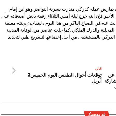
ان يمارس عمله كدركي متدرب بسرية النواصر وهو ابن إمام
أخير فإن ابنه خرج ليلة أمس الثلاثاء رفقة بعض أصدقائه على
حث عنه في الصباح الباكر من هذا اليوم ، ليتفاجئ بجثثه معلقة
لمحلية والدرك الملكي .كما حلت عناصر من الوقاية المدنية
ثة الدركي بالمستشفى من أجل إخضاعها لتشريح طبي لتحديد
التالي
 عن
توقعات أحوال الطقس اليوم الخميس3
شاركة
أبريل
قد يعجبك