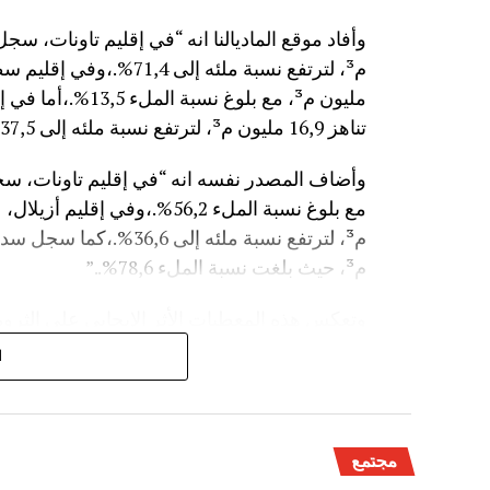
مليون م³، مع بلوغ
تناهز 16,9 مليون م³، لترتفع نسبة ملئه إلى 37,5%.”
م³، حيث بلغت نسبة الملء 78,6%..”
وتعكس هذه المعطيات الأثر الإيجابي على الثروة 
على الفلاحة بعد سنوات الجفاف .
ا
مجتمع