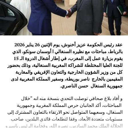
الشعوب الإفريقية والصينية وتساهم في تحقيق التنمية المشتركة
والسلام والاستقرار على المستوى الدولي.
ويأتي هذا اللقاء في وقت تشهد فيه العلاقات الصينية الإفريقية
زخماً متزايداً، مدفوعاً برؤية مشتركة تقوم على التعاون
والتضامن وتحقيق المصالح المتبادلة، بما يعزز مكانة هذه
الشراكة كإحدى أهم العلاقات الدولية في القرن الحادي
عقد رئيس الحكومة عزيز أخنوش، يوم الإثنين 26 يناير 2026
والعشرين.
بالرباط، مباحثات مع نظيره ‏السنغالي ا أوسمان ‏سونكو، الذي
يقوم بزيارة عمل إلى المغرب، في إطار أشغال الدروة الـ 15
محمد نبيل – بكين
للجنة العليا المختلطة للشراكة المغربية السنغالية، وذلك بحضور
كل من وزير الشؤون الخارجية والتعاون الإفريقي والمغاربة
الصورة: منتدى التعاون الصيني-الإفريقي، بكين — المصدر: ويكيميديا كومنز
المقيمين بالخارج ناصر بوريطة، وسفير المملكة المغربية لدى
(رخصة CC BY-SA 4.0).
جمهورية السنغال حسن الناصري
.
و أفاد بلاغ صحافي توصلت التحدي بنسخة منه انه “خلال
المباحثات، أكد الجانبان حرص المملكة المغربية وجمهورية
السنغال، وسعيهما المتواصل نحو الارتقاء بالتعاون المشترك إلى
مستويات متعددة الأبعاد، وفقا لتطلعات قائدي البلدين، صاحب
الجلالة الملك محمد السادس، نصره الله، وفخامة الرئيس باسيرو