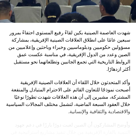
مكافحة الفساد داخل المؤسسة العسكرية
تعزيز ما تسميه “الولاء المطلق للحزب” داخل القوات
المسلحة
شهدت العاصمة الصينية بكين لقاءً رفيع المستوى احتفاءً بمرور
ويأتي هذا التوجه في إطار رؤية طويلة الأمد تهدف إلى جعل
سبعين عامًا على انطلاق العلاقات الصينية الإفريقية، بمشاركة
الجيش الصيني في مصاف “الجيوش العالمية من الطراز الأول”.
مسؤولين حكوميين ودبلوماسيين وخبراء وباحثين وإعلاميين من
وفي المقابل، تؤكد القيادة الصينية أنها لا تسعى إلى الهيمنة، بل
الصين وعدد من الدول الإفريقية، في مناسبة عكست عمق
إلى تعزيز التنمية المشتركة وبناء نظام دولي أكثر توازناً.
الروابط التاريخية التي تجمع الجانبين وتطلعاتهما نحو مستقبل
تُبرز الذكرى 105 لتأسيس الحزب الشيوعي الصيني مرحلة
أكثر ازدهارًا.
جديدة من مسار طويل بدأ قبل أكثر من قرن، وانتقل من حركة
وأكد المتحدثون خلال اللقاء أن العلاقات الصينية الإفريقية
ثورية صغيرة إلى قيادة دولة عظمى. وفي ظل هذا التحول، يبدو
أصبحت نموذجًا للتعاون القائم على الاحترام المتبادل والمنفعة
أن الصين ماضية في ربط مستقبلها السياسي بالتحديث الشامل،
المشتركة، مشيرين إلى أن هذه العلاقات شهدت تطورًا نوعيًا
الذي يشمل الاقتصاد والتكنولوجيا والدفاع، باعتبارها ركائز
خلال العقود السبعة الماضية، لتشمل مختلف المجالات السياسية
أساسية لمكانتها في القرن الحادي والعشرين.
والاقتصادية والثقافية والإنسانية.
وأوضح المشاركون أن الصين لعبت دورًا بارزًا في دعم جهود
التنمية بالقارة الإفريقية من خلال تنفيذ مشاريع استراتيجية في