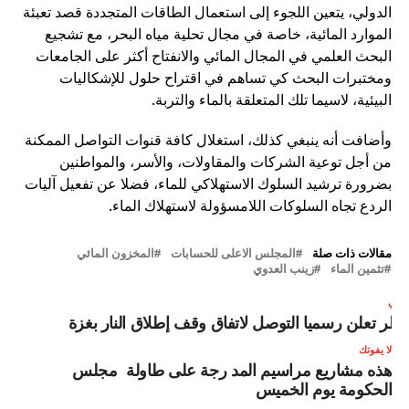
الدولي، يتعين اللجوء إلى استعمال الطاقات المتجددة قصد تعبئة
الموارد المائية، خاصة في مجال تحلية مياه البحر، مع تشجيع
البحث العلمي في المجال المائي والانفتاح أكثر على الجامعات
ومختبرات البحث كي تساهم في اقتراح حلول للإشكاليات
البيئية، لاسيما تلك المتعلقة بالماء والتربة.
وأضافت أنه ينبغي كذلك، استغلال كافة قنوات التواصل الممكنة
من أجل توعية الشركات والمقاولات، والأسر، والمواطنين
بضرورة ترشيد السلوك الاستهلاكي للماء، فضلا عن تفعيل آليات
الردع تجاه السلوكات اللامسؤولة لاستهلاك الماء.
مقالات ذات صلة
المجلس الاعلى للحسابات
المخزون المائي
تثمين الماء
زينب العدوي
لتالي
طر تعلن رسميا التوصل لاتفاق وقف إطلاق النار بغزة
لا يفوتك
هذه مشاريع مراسيم المد رجة على طاولة مجلس
الحكومة يوم الخميس