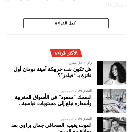
ديوماي فاي.
كما شدد الطرفان يضيف البلاغ ” على أن المغرب والسنغال
اكمل القراءة
سيظلان وفيّين لروح الأخوة والتضامن والاحترام التي كرسها كل
منهما لفائدة القارة الإفريقية، والتنويه بدور الجالية المغربية
المقيمة في السنغال، والجالية السنغالية المقيمة في المغرب،
في إغناء الشراكة المتميزة بين البلدين.
الأكثر قراءة
رأي
قبل سنتين
هل تكون بنت خريبكة أمينة دومان أول
فائزة بـ “فيلدز”؟
التحدي 24
قبل سنتين
السمك “مفقود” في الأسواق المغربية
وأسعاره تبلغ إلى مستويات قياسية..
التحدي 24
قبل سنتين
الموت يغيب الصحافي جمال براوي بعد
معاناة مع المرض