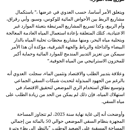
ويتعلق الأمر أساسا، حسب العدوي في عرضها ،” باستكمال
مشاريع الربط بين الأحواض المائية للوكوس، وسبو، وأبي رقراق،
وأم الربيع، وكذا تسريع المشاريع المرتبطة بتعبئة الموارد غير
الاعتيادية، كتلك المتعلقة بإعادة استعمال المياه العادمة المعالجة
وبتحلية مياه البحر، ومنها مشاريع محطات تحلية المياه بالدار
البيضاء والداخلة والرباط والجهة الشرقية، مؤكدة أن هذا الأمر
سيمكن من تعزيز التدبير المندمج للموارد المائية وحماية أكبر
للمخزون الاستراتيجي من المياه الجوفية.”
وعلاقة بتدبير الطلب والاقتصاد وتثمين الماء، سجلت العدوي أنه
بالرغم من الجهود المبذولة لتحديث شبكات السقي الجماعي
وتوسيع نطاق استخدام الري الموضعي لتحقيق الاقتصاد في
استهلاك المياه، فإن ذلك لم يمكن من الحد من زيادة الطلب على
مياه السقي.
وأوضحت أنه إلى غاية نهاية سنة 2023، لم تتجاوز المساحة
المجهزة بنظام السقي الموضعي حوالي 50 بالمائة من إجمالي
المساحة المسقية على الصعيد الوطني، “بالنظر إلى بطء وتيرة