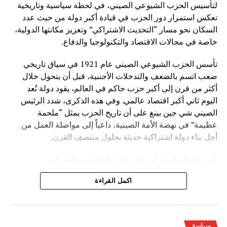
لتأسيس الحزب الشيوعي الصيني، في لحظة سياسية وتاريخية
تعكس استمرار دور الحزب في قيادة أكبر دولة من حيث عدد
السكان نحو مسار “التحديث الاشتراكي” وتعزيز مكانتها الدولية،
خاصة في مجالات الاقتصاد والتكنولوجيا والدفاع.
تأسس الحزب الشيوعي الصيني عام 1921 في سياق تاريخي
صعب اتسم بالضعف والتدخلات الأجنبية، قبل أن يتحول خلال
أكثر من قرن إلى أكبر حزب حاكم في العالم، يقود دولة تُعد
اليوم ثاني أكبر اقتصاد عالمي. وفي هذه الذكرى، شدد الرئيس
الصيني شي جين بينغ على أن تاريخ الحزب يمثل “ملحمة
عظيمة” في نهضة الأمة الصينية، داعياً إلى مواصلة العمل من
أجل بناء دولة اشتراكية حديثة بحلول منتصف القرن.
تأتي هذه المناسبة في ظل بيئة دولية تتسم بالتوترات
الجيوسياسية والتغيرات الاقتصادية، حيث تؤكد القيادة الصينية أن
اكمل القراءة
العالم يعيش مرحلة “تغيرات عميقة غير مسبوقة”. وفي هذا
السياق، تسعى بكين إلى تعزيز نموذجها التنموي القائم على
التخطيط طويل المدى، والتقدم الصناعي، والتوسع التكنولوجي.
سياسة