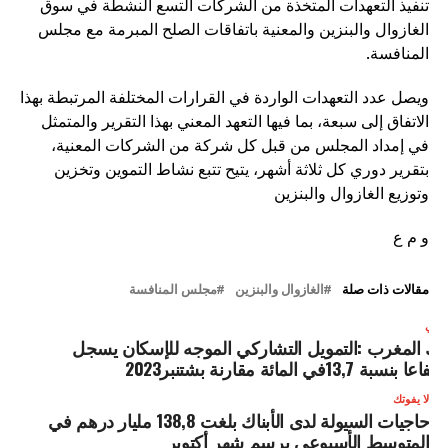
تنفيذ التعهدات المتخذة من الشركات التسع النشطة في سوق
الغازوال والبنزين والمعنية باتفاقات الصلح المبرمة مع مجلس
المنافسة.
ويصل عدد التعهدات الواردة في القرارات المختلفة المرتبطة بهذا
الاتفاق إلى سبعة، بما فيها التعهد المعني بهذا التقرير والمتمثل
في إمداد المجلس من قبل كل شركة من الشركات المعنية،
بتقرير دوري كل ثلاثة أشهر، يتيح تتبع نشاط التموين وتخزين
وتوزيع الغازوال والبنزين
و م ع
مقالات ذات صلة
الغازوال والبنزين
مجلس المنافسة
لتالي
نك المغرب :التمويل التشاركي الموجه للإسكان يسجل
رتفاعا بنسبة 13,7في المائة مقارنة بشتنبر2023
لا يفوتك
حاجيات السيولة لدى الأبناك بلغت 138,8 مليار درهم في
المتوسط الأسبوعي برسم شهر أكتوبر