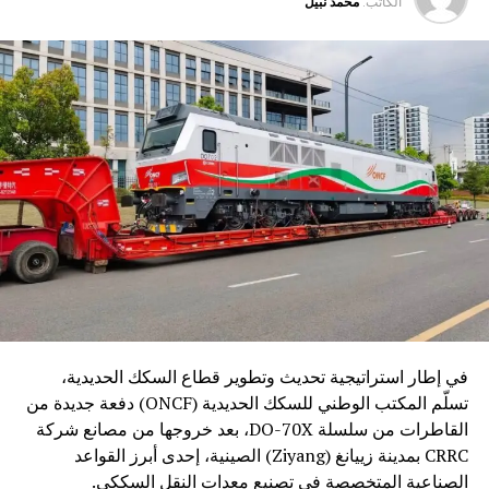
الكاتب:
محمد نبيل
في إطار استراتيجية تحديث وتطوير قطاع السكك الحديدية،
تسلّم المكتب الوطني للسكك الحديدية (ONCF) دفعة جديدة من
القاطرات من سلسلة DO-70X، بعد خروجها من مصانع شركة
CRRC بمدينة زييانغ (Ziyang) الصينية، إحدى أبرز القواعد
الصناعية المتخصصة في تصنيع معدات النقل السككي.