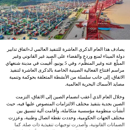
ولم يغفل الباحث الجانب السياسي والدبلوماسي للمبادرة، حيث
أكد أنها تقوم على مبدأ “الربح المشترك” وليس الهيمنة، موضحاً
أن فلسفة الحزام والطريق تعتمد على بناء شراكات طويلة الأمد
تقوم على التنمية المشتركة واحترام خصوصية الدول.
وأضاف أن الصين من خلال هذه المبادرة تسعى إلى تقديم نموذج
يصادف هذا العام الذكرى العاشرة للتنفيذ العالمي لـ«اتفاق تدابير
جديد في العلاقات الدولية يقوم على التكامل الاقتصادي بدل
دولة الميناء لمنع وردع والقضاء على الصيد غير القانوني وغير
الصراع الجيوسياسي.
المبلّغ عنه وغير المنظَّم». وفي 5 يونيو، أُقيمت في مدينة شنغهاي
مراسم افتتاح الفعالية الصينية الخاصة بالذكرى العاشرة لتنفيذ
ورغم النجاحات المسجلة، توقف المحاضر عند مجموعة من
الاتفاق، إلى جانب سلسلة من الأنشطة المتعلقة بحوكمة وتنمية
التحديات التي تواجه المبادرة، من أبرزها:
مصايد الأسماك البحرية العالمية.
اختلاف القدرات الاقتصادية بين الدول المشاركة
وخلال العام الذي أعقب انضمام الصين إلى الاتفاق، التزمت
الصين بجدية بتنفيذ مختلف الالتزامات المنصوص عليها فيه، حيث
مخاطر التمويل والديون في بعض المشاريع
أنشأت منظومة مؤسسية متكاملة، وأقامت آلية تنسيق بين
تفاوت مستويات الحوكمة والتنفيذ
مختلف الجهات الحكومية، وحددت نقطة اتصال وطنية، وعززت
التأثيرات الجيوسياسية العالمية المتغيرة
الضمانات القانونية، وأصدرت توجيهات تنفيذية ذات صلة. كما