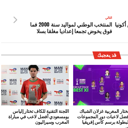
التالي
أكونيا
المنتخب الوطني لمواليد سنة 2000 فما
فوق يخوض تجمعا إعداديا مغلقا بسلا
قد يعجبك
ختار المغربية غزلان الشباك
اللجنة التقنية للكاف تختار إلياس
ضل لاعبات دور المجموعات
بومسعودي أفضل لاعب في مباراة
بطولة برسم كأس إفريقيا
المغرب وسيراليون
ت