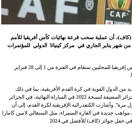
، (كاف)، أن عملية سحب قرعة نهائيات كأس أفريقيا للأمم
ليين ستجرى يوم 15 الأربعاء من شهر يناير الجاري في مركز كينياتا الدولي للمؤتمرات
وأفاد “الكاف” في بيان اليوم الإثنين، أن كأس إفريقيا للمحليين ستقام في الفترة من 1 إلى 28 فبراير
.
 من الدول القوية في كرة القدم الأفريقية، بما في ذلك
السنغال حاملة اللقب، التي تغلبت على الجزائر المضيفة لنسخة 2022 في المباراة النهائية، في الجزائر
مرة”. وأشارت الكنفدرالية الإفريقية لكرة القدم، إلى أن
مواهب جديدة في القارة السمراء، مثل السنغالي لامين كامارا
فل جوائز (كاف) للأفضل في 2024