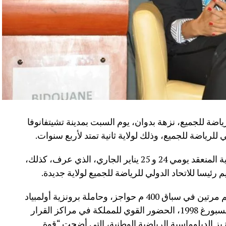
رياضة للجميع، نزهة بدوان، يوم السبت بمدينة تشيتفانوفا
للرياضة للجميع، وذلك لولاية ثانية تمتد لأربع سنوات.
جاء ذلك خلال المؤتمر الانتخابي لهذه الهيئة الدولية المنعقد يومي 24 و 25 يناير الجاري، الذي عرف، كذلك،
رئيسا للاتحاد الدولي للرياضة للجميع لولاية جديدة.
ويعكس إعادة انتخاب السيدة بدوان، بطلة العالم مرتين في سباق 400 م حواجز، وحاملة برونزية أولمبياد
سيدني 2000 وذهبية كأس العالم في دورة جوهانسبورغ 1998، الحضور القوي للمملكة في مراكز القرار
تعزيز الدبلوماسية الرياضية الوطنية، التي أضحت “قوة