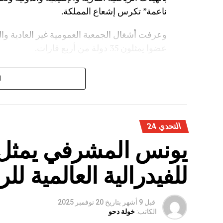
ناعمة” تكرس إشعاع المملكة.
عضوا يمثلون 35 دولة من أربع قارات.
كما تقرر، خلال هذه الجمعية، نقل مقر الاتحاد ال
ا
التحدي 24
يونس المشرفي يمثل 
للفيدرالية العالمية لل
قبل 9 أشهر
بتاريخ
20 نوفمبر 2025
الكاتب:
خولة دحو