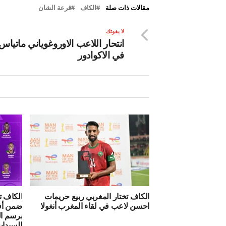
مقالات ذات صلة
الكاف
قرعة الشان
لا يفوتك
انتحار اللاعب الاوروغوياني ماتياس 
في الاكوادور
الكاف تختار المغربي ربيع حريمات
الكاف ت
احسن لاعب في لقاء المغرب أنغولا
ضمن أف
برسم ال
للسيدا