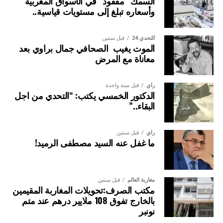
السمك “مفقود” في الأسواق المغربية
وأسعاره تبلغ إلى مستويات قياسية..
التحدي 24
قبل سنتين
الموت يغيب الصحافي جمال براوي بعد
معاناة مع المرض
رأي
قبل سنة واحدة
الدكتور الخمسي يكتب: “التحدي من اجل
البقاء..”
رأي
قبل سنتين
ما غفل عنه السيد مصطفى الرميد!
مغاربة العالم
قبل سنتين
مكتب الصرف:تحويلات المغاربة المقيمين
بالخارج تفوق 108 ملايير درهم عند متم
نونبر