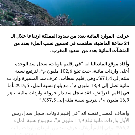
عرفت الموارد المائية بعدد من سدود المملكة ارتفاعا خلال الـ
24 ساعة الماضية، ساهمت في تحسين نسب الملء بعدد من
المنشآت المائية
بعدد من سدود المغرب .
وأفاد موقع الماديالنا انه “في إقليم تاونات، سجل سد الوحدة
أعلى واردات مائية، حيث تبلغ 102,6 مليون م³، لترتفع نسبة
ملئه إلى 71,4%.،وفي إقليم سطات، عرف سد المسيرة واردات
مائية تصل إلى 18,4 مليون م³، مع بلوغ نسبة الملء 13,5%.،أما
في إقليم العرائش، فقد سجل سد دار خروفة واردات مائية تناهز
16,9 مليون م³، لترتفع نسبة ملئه إلى 37,5%.”
وأضاف المصدر نفسه انه “في إقليم تاونات، سجل سد إدريس
الأول واردات مائية تبلغ 14,9 مليون م³، مع بلوغ نسبة الملء
56,2%.،وفي إقليم أزيلال، عرف سد بين الويدان واردات مائية
تصل إلى 14,6 مليون م³، لترتفع نسبة ملئه إلى 36,6%.،كما