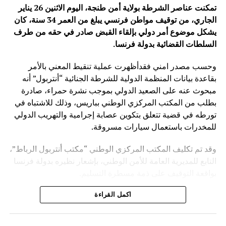
تمكنت عناصر الشرطة بولاية أمن طنجة، اليوم الاثنين 26 يناير
الجاري، من توقيف مواطن فرنسي يبلغ من العمر 34 سنة، كان
يشكل موضوع أمر دولي بإلقاء القبض صادر في حقه من طرف
السلطات القضائية بدولة فرنسا
.
وحسب مصدر امني فقدأظهرت عملية تنقيط المعني بالأمر
بقاعدة بيانات المنظمة الدولية للشرطة الجنائية “أنتربول” أنه
مبحوث عنه على الصعيد الدولي بموجب نشرة حمراء، صادرة
بطلب من المكتب المركزي الوطني بباريس، وذلك للاشتباه في
تورطه في قضية تتعلق بتكوين عصابة إجرامية والتهريب الدولي
للمخدرات باستعمال سيارات مسروقة.
وقد تم تكليف المكتب المركزي الوطني “مكتب أنتربول الرباط”،
التابع للمديرية العامة للأمن الوطني، بإشعار نظيره بدولة فرنسا
بواقعة التوقيف على ذمة مسطرة التسليم.
ويأتي توقيف المشتبه به في سياق التزام المصالح الأمنية
اكمل القراءة
المغربية بتفعيل آليات التعاون الأمني الدولي، خصوصا ملاحقة
وإيقاف الأشخاص المبحوث عنهم على الصعيد الدولي في قضايا