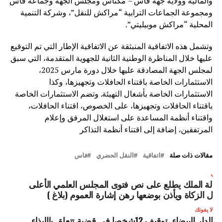
والمالية وولاية جهة فاس – مكناس ومجلس الجهة وجماعة فاس
ومجموعة الجماعات الترابية “مراكش للنقل”، وشركة التنمية
المحلية “مراكش موبيليتي”.
وتشمل هذه الاتفاقية المنبثقة عن الاتفاقية الإطار التي تم التوقيع
عليها خلال المناظرة الوطنية الثانية للجهوية المتقدمة، التي سبق
لمجلس الجهة المصادقة عليها خلال دورة مارس 2025،
الاستثمارات الخاصة باقتناء الحافلات وتجهيزها، وكذا
الاستثمارات الخاصة بأشغال التهيئة. وتضم الاستثمارات الخاصة
باقتناء الحافلات وتجهيزها، على الخصوص، اقتناء الحافلات،
واقتناء أنظمة المساعدة على استغلال المرفق وإعلام
المرتفقين، إضافة إلى اقتناء أنظمة التذاكر
مقالات ذات صلة
اتفاقية
النقل الحضري
فاس
لتالي
لالة الملك يطلع على نص فتوى المجلس العلمي الأعلى
ول الزكاة ويأذن بوضعها رهن إشارة العموم (بلاغ )
لا يفوتك
الدار البيضاء..توقيف 12شخصا في قضية تتعلق بالإيذاء