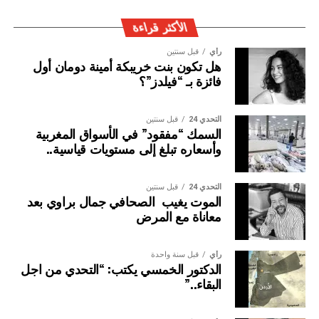
الجريمة العابرة للحدود الوطنية
الأكثر قراءة
رأي
قبل سنتين
هل تكون بنت خريبكة أمينة دومان أول
فائزة بـ “فيلدز”؟
التحدي 24
قبل سنتين
السمك “مفقود” في الأسواق المغربية
وأسعاره تبلغ إلى مستويات قياسية..
التحدي 24
قبل سنتين
الموت يغيب الصحافي جمال براوي بعد
معاناة مع المرض
رأي
قبل سنة واحدة
الدكتور الخمسي يكتب: “التحدي من اجل
البقاء..”