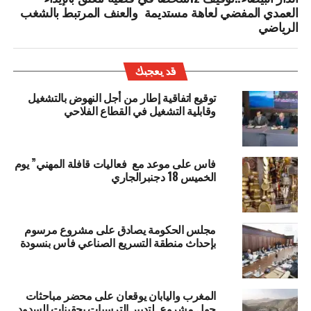
العمدي المفضي لعاهة مستديمة والعنف المرتبط بالشغب
الرياضي
قد يعجبك
توقيع اتفاقية إطار من أجل النهوض بالتشغيل
وقابلية التشغيل في القطاع الفلاحي
فاس على موعد مع فعاليات قافلة المهني” يوم
الخميس 18 دجنبرالجاري
مجلس الحكومة يصادق على مشروع مرسوم
بإحداث منطقة التسريع الصناعي فاس بنسودة
المغرب واليابان يوقعان على محضر مباحثات
حول مشروع لتدبير الترسبات بحقينات السدود