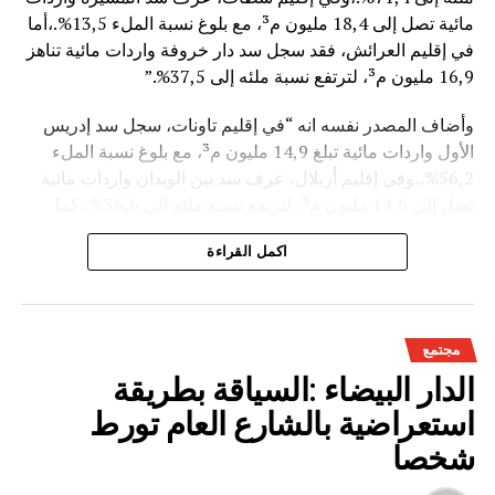
مائية تصل إلى 18,4 مليون م³، مع بلوغ نسبة الملء 13,5%.،أما
في إقليم العرائش، فقد سجل سد دار خروفة واردات مائية تناهز
16,9 مليون م³، لترتفع نسبة ملئه إلى 37,5%.”
وأضاف المصدر نفسه انه “في إقليم تاونات، سجل سد إدريس
الأول واردات مائية تبلغ 14,9 مليون م³، مع بلوغ نسبة الملء
56,2%.،وفي إقليم أزيلال، عرف سد بين الويدان واردات مائية
تصل إلى 14,6 مليون م³، لترتفع نسبة ملئه إلى 36,6%.،كما
سجل سد الخروب بإقليم تطوان واردات مائية تناهز 10,4 مليون
اكمل القراءة
م³، حيث بلغت نسبة الملء 78,6%..”
وتعكس هذه المعطيات الأثر الإيجابي على الثروة المائية
الوطنية،والفرشة المئية عموما ووقعها الايجابي على الفلاحة بعد
مجتمع
سنوات الجفاف .
الدار البيضاء :السياقة بطريقة
استعراضية بالشارع العام تورط
شخصا