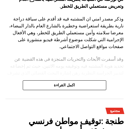
وتعريض مستعملي الطريق للخطر
.
وذكر مصدر امني ان المشتبه فيه قد أقدم على سياقة دراجة
نارية بطريقة استعراضية وخطيرة بالشارع العام بالدار البيضاء،
معرضا سلامته وأمن مستعملي الطريق للخطر، وهي الأفعال
الإجرامية التي شكلت موضوع أشرطة فيديو منشورة على
صفحات مواقع التواصل الاجتماعي.
وقد أسفرت الأبحاث والتحريات المنجزة في هذه القضية عن
تحديد هوية المشتبه فيه وتوقيفه يومه الاثنين، حيث تم إخضاعه
لتدبير الحراسة النظرية رهن إشارة البحث القضائي الذي تشرف
عليه النيابة العامة المختصة، وذلك للكشف عن جميع ظروف
اكمل القراءة
وملابسات وخلفيات هذه القضية، وكذا تحديد كافة
مجتمع
طنجة :توقيف مواطن فرنسي