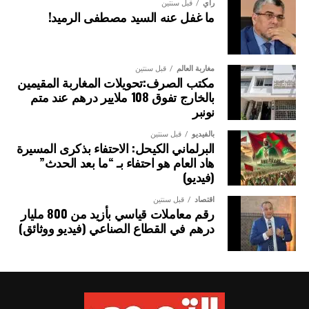
رأي
قبل سنتين
ما غفل عنه السيد مصطفى الرميد!
مغاربة العالم
قبل سنتين
مكتب الصرف:تحويلات المغاربة المقيمين
بالخارج تفوق 108 ملايير درهم عند متم
نونبر
بالفيديو
قبل سنتين
البرلماني الكيحل: الاحتفاء بذكرى المسيرة
هاد العام هو احتفاء بـ “ما بعد الحدث”
(فيديو)
اقتصاد
قبل سنتين
رقم معاملات قياسي بأزيد من 800 مليار
درهم في القطاع الصناعي (فيديو ووثائق)