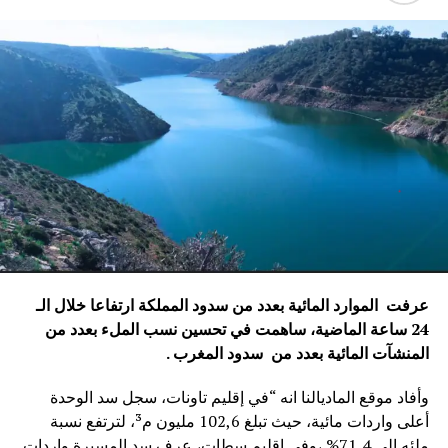
عرفت الموارد المائية بعدد من سدود المملكة ارتفاعا خلال الـ
24 ساعة الماضية، ساهمت في تحسين نسب الملء بعدد من
المنشآت المائية
بعدد من سدود المغرب .
وأفاد موقع الماديالنا انه “في إقليم تاونات، سجل سد الوحدة
أعلى واردات مائية، حيث تبلغ 102,6 مليون م³، لترتفع نسبة
ملئه إلى 71,4%.،وفي إقليم سطات، عرف سد المسيرة واردات