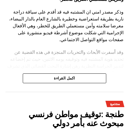
وذكر مصدر امني ان المشتبه فيه قد أقدم على سياقة دراجة
نارية بطريقة استعراضية وخطيرة بالشارع العام بالدار البيضاء،
معرضا سلامته وأمن مستعملي الطريق للخطر، وهي الأفعال
الإجرامية التي شكلت موضوع أشرطة فيديو منشورة على
صفحات مواقع التواصل الاجتماعي.
وقد أسفرت الأبحاث والتحريات المنجزة في هذه القضية عن
تحديد هوية المشتبه فيه وتوقيفه يومه الاثنين، حيث تم إخضاعه
لتدبير الحراسة النظرية رهن إشارة البحث القضائي الذي تشرف
عليه النيابة العامة المختصة، وذلك للكشف عن جميع ظروف
اكمل القراءة
وملابسات وخلفيات هذه القضية، وكذا تحديد كافة
مجتمع
طنجة :توقيف مواطن فرنسي
مبحوث عنه بأمر دولي