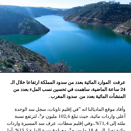
عرفت الموارد المائية بعدد من سدود المملكة ارتفاعا خلال الـ
24 ساعة الماضية، ساهمت في تحسين نسب الملء بعدد من
المنشآت المائية
بعدد من سدود المغرب .
وأفاد موقع الماديالنا انه “في إقليم تاونات، سجل سد الوحدة
أعلى واردات مائية، حيث تبلغ 102,6 مليون م³، لترتفع نسبة
ملئه إلى 71,4%.،وفي إقليم سطات، عرف سد المسيرة واردات
مائية تصل إلى 18,4 مليون م³، مع بلوغ نسبة الملء 13,5%.،أما