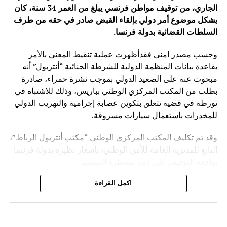
الجاري، من توقيف مواطن فرنسي يبلغ من العمر 34 سنة، كان
يشكل موضوع أمر دولي بإلقاء القبض صادر في حقه من طرف
السلطات القضائية بدولة فرنسا
.
وحسب مصدر امني فقدأظهرت عملية تنقيط المعني بالأمر
بقاعدة بيانات المنظمة الدولية للشرطة الجنائية “أنتربول” أنه
مبحوث عنه على الصعيد الدولي بموجب نشرة حمراء، صادرة
بطلب من المكتب المركزي الوطني بباريس، وذلك للاشتباه في
تورطه في قضية تتعلق بتكوين عصابة إجرامية والتهريب الدولي
للمخدرات باستعمال سيارات مسروقة.
وقد تم تكليف المكتب المركزي الوطني “مكتب أنتربول الرباط”،
التابع للمديرية العامة للأمن الوطني، بإشعار نظيره بدولة فرنسا
بواقعة التوقيف على ذمة مسطرة التسليم.
ويأتي توقيف المشتبه به في سياق التزام المصالح الأمنية
اكمل القراءة
المغربية بتفعيل آليات التعاون الأمني الدولي، خصوصا ملاحقة
وإيقاف الأشخاص المبحوث عنهم على الصعيد الدولي في قضايا
الجريمة العابرة للحدود الوطنية