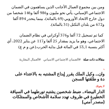
ومن بين مجموع العمال الأجانب الذين يساهمون في الضمان
الاجتماعي الإسباني، يأتي نحو مليون و986 ألفا و146 شخصا من
دول خارج الاتحاد الأوروبي (69 بالمائة)، بينما ينحدر 894 ألفا
و672 من بلدان التكتل (31 بالمائة).
كما تم تسجيل 72 ألفا و376 أوكراني في نظام الضمان
الاجتماعي، وهو ما يزيد بمقدار 25 ألفا و117 عن يناير 2022، أي
أكثر بنسبة 53,1 في المائة قبل بداية الحرب.(عن و م ع)
مقالات ذات صلة
الضمان الاجتماعي الاسباني
العمال المغاربة
لتالي
طوان… وكيل الملك يقرر إيداع المشتبه به بالاعتداء على
يدة و طلقتها السجن
لا يفوتك
الدار البيضاء.. ضبط شخصين يشتبه تورطهما في السياقة
الخطيرة في ظروف تهدد سلامة الأشخاص والممتلكات
(مصدر أمني)