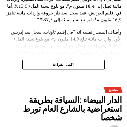
مائية تصل إلى 18,4 مليون م³، مع بلوغ نسبة الملء 13,5%.،أما
في إقليم العرائش، فقد سجل سد دار خروفة واردات مائية تناهز
16,9 مليون م³، لترتفع نسبة ملئه إلى 37,5%.”
وأضاف المصدر نفسه انه “في إقليم تاونات، سجل سد إدريس
الأول واردات مائية تبلغ 14,9 مليون م³، مع بلوغ نسبة الملء
56,2%.،وفي إقليم أزيلال، عرف سد بين الويدان واردات مائية
تصل إلى 14,6 مليون م³، لترتفع نسبة ملئه إلى 36,6%.،كما
سجل سد الخروب بإقليم تطوان واردات مائية تناهز 10,4 مليون
اكمل القراءة
م³، حيث بلغت نسبة الملء 78,6%..”
وتعكس هذه المعطيات الأثر الإيجابي على الثروة المائية
الوطنية،والفرشة المئية عموما ووقعها الايجابي على الفلاحة بعد
مجتمع
سنوات الجفاف .
الدار البيضاء :السياقة بطريقة
استعراضية بالشارع العام تورط
شخصا