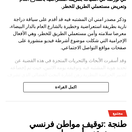
وتعريض مستعملي الطريق للخطر
.
وذكر مصدر امني ان المشتبه فيه قد أقدم على سياقة دراجة
نارية بطريقة استعراضية وخطيرة بالشارع العام بالدار البيضاء،
معرضا سلامته وأمن مستعملي الطريق للخطر، وهي الأفعال
الإجرامية التي شكلت موضوع أشرطة فيديو منشورة على
صفحات مواقع التواصل الاجتماعي.
وقد أسفرت الأبحاث والتحريات المنجزة في هذه القضية عن
تحديد هوية المشتبه فيه وتوقيفه يومه الاثنين، حيث تم إخضاعه
لتدبير الحراسة النظرية رهن إشارة البحث القضائي الذي تشرف
عليه النيابة العامة المختصة، وذلك للكشف عن جميع ظروف
اكمل القراءة
وملابسات وخلفيات هذه القضية، وكذا تحديد كافة
مجتمع
طنجة :توقيف مواطن فرنسي