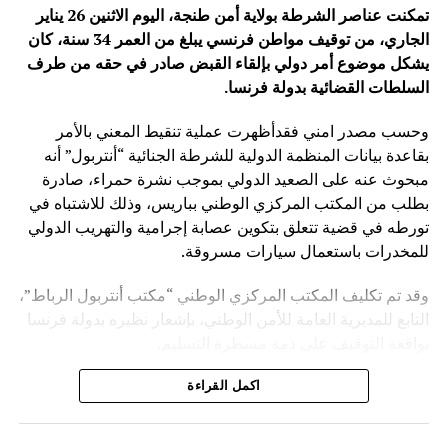
تمكنت عناصر الشرطة بولاية أمن طنجة، اليوم الاثنين 26 يناير
الجاري، من توقيف مواطن فرنسي يبلغ من العمر 34 سنة، كان
يشكل موضوع أمر دولي بإلقاء القبض صادر في حقه من طرف
السلطات القضائية بدولة فرنسا
.
وحسب مصدر امني فقدأظهرت عملية تنقيط المعني بالأمر
بقاعدة بيانات المنظمة الدولية للشرطة الجنائية “أنتربول” أنه
مبحوث عنه على الصعيد الدولي بموجب نشرة حمراء، صادرة
بطلب من المكتب المركزي الوطني بباريس، وذلك للاشتباه في
تورطه في قضية تتعلق بتكوين عصابة إجرامية والتهريب الدولي
للمخدرات باستعمال سيارات مسروقة.
وقد تم تكليف المكتب المركزي الوطني “مكتب أنتربول الرباط”،
التابع للمديرية العامة للأمن الوطني، بإشعار نظيره بدولة فرنسا
بواقعة التوقيف على ذمة مسطرة التسليم.
ويأتي توقيف المشتبه به في سياق التزام المصالح الأمنية
اكمل القراءة
المغربية بتفعيل آليات التعاون الأمني الدولي، خصوصا ملاحقة
وإيقاف الأشخاص المبحوث عنهم على الصعيد الدولي في قضايا