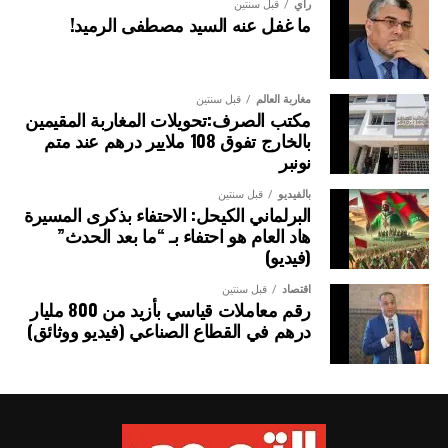
رأي
قبل سنتين
ما غفل عنه السيد مصطفى الرميد!
مغاربة العالم
قبل سنتين
مكتب الصرف:تحويلات المغاربة المقيمين
بالخارج تفوق 108 ملايير درهم عند متم
نونبر
بالفيديو
قبل سنتين
البرلماني الكيحل: الاحتفاء بذكرى المسيرة
هاد العام هو احتفاء بـ “ما بعد الحدث”
(فيديو)
اقتصاد
قبل سنتين
رقم معاملات قياسي بأزيد من 800 مليار
درهم في القطاع الصناعي (فيديو ووثائق)