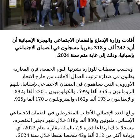
أفادت وزارة الإدماج والضمان الاجتماعي والهجرة الإسبانية أن
أزيد 342 ألف و 318 مغربيا مسجلون في الضمان الاجتماعي
بإسبانيا، وذلك إلى غاية متم سنة 2024
.
وبحسب معطيات للوزارة نشرتها اليوم الجمعة، فإن المغاربة
يظلون في صدارة ترتيب العمال الأجانب من خارج الاتحاد
الأوروبي، الذين يساهمون في الضمان الاجتماعي بإسبانيا، يليهم
الرومانيون بـ 336 ألفا و599، والكولومبيون بـ 220 ألفا و892،
والإيطاليون بـ 193 ألفا و162، والفنزويليون بـ 170 ألفا و925.
وبلغ العدد الإجمالي للأجانب المنخرطين في الضمان الاجتماعي
الإسباني، مليونين و880 ألفا و818 خلال شهر دجنبر المنصرم،
مسجلا بذلك ارتفاعا قدره 7,9 بالمائة مقارنة بعام 2023، أي
بزيادة أكثر من 212 ألفا و42 شخصا نشطا خلال سنة 2024 .