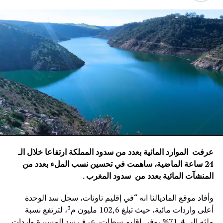
عرفت الموارد المائية بعدد من سدود المملكة ارتفاعا خلال الـ
24 ساعة الماضية، ساهمت في تحسين نسب الملء بعدد من
المنشآت المائية
بعدد من سدود المغرب .
وأفاد موقع الماديالنا انه “في إقليم تاونات، سجل سد الوحدة
أعلى واردات مائية، حيث تبلغ 102,6 مليون م³، لترتفع نسبة
ملئه إلى 71,4%.،وفي إقليم سطات، عرف سد المسيرة واردات