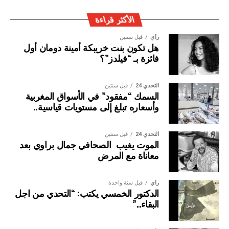
الجريمة العابرة للحدود الوطنية
الأكثر قراءة
رأي
قبل سنتين
هل تكون بنت خريبكة أمينة دومان أول
فائزة بـ “فيلدز”؟
التحدي 24
قبل سنتين
السمك “مفقود” في الأسواق المغربية
وأسعاره تبلغ إلى مستويات قياسية..
التحدي 24
قبل سنتين
الموت يغيب الصحافي جمال براوي بعد
معاناة مع المرض
رأي
قبل سنة واحدة
الدكتور الخمسي يكتب: “التحدي من اجل
البقاء..”