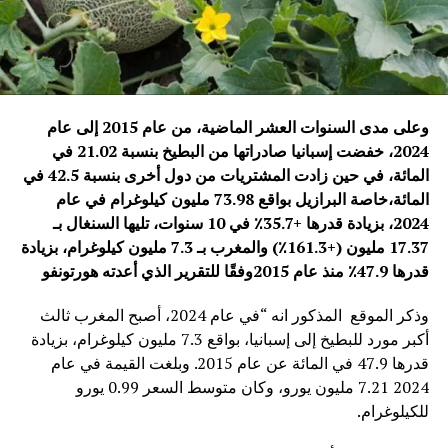
وعلى مدى السنوات العشر الماضية، من عام 2015 إلى عام
2024، خفضت إسبانيا صادراتها من البطيخ بنسبة 21.02 في
المائة، في حين زادت المشتريات من دول أخرى بنسبة 42.5 في
المائة،خاصة البرازيل بواقع 73.98 مليون كيلوغرام في عام
2024، بزيادة قدرها +35.7٪ في 10 سنوات، تليها السنغال بـ
17.37 مليون (+161.3٪) والمغرب بـ 7.3 مليون كيلوغرام، بزيادة
قدرها 47.9٪ منذ عام 2015وفقًا للتقرير الذي أعدته هورتونفو
وذكر الموقع المذكور انه “في عام 2024، أصبح المغرب ثالث
أكبر مورد للبطيخ إلى إسبانيا، بواقع 7.3 مليون كيلوغرام، بزيادة
قدرها 47.9 في المائة عن عام 2015. وبلغت القيمة في عام
2024 7.21 مليون يورو، وكان متوسط ​​السعر 0.99 يورو
للكيلوغرام.