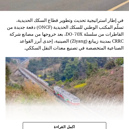
في إطار استراتيجية تحديث وتطوير قطاع السكك الحديدية،
تسلّم المكتب الوطني للسكك الحديدية (ONCF) دفعة جديدة من
القاطرات من سلسلة DO-70X، بعد خروجها من مصانع شركة
CRRC بمدينة زييانغ (Ziyang) الصينية، إحدى أبرز القواعد
الصناعية المتخصصة في تصنيع معدات النقل السككي.
وتندرج هذه الخطوة ضمن برنامج تحديث أسطول الجر الذي
اكمل القراءة