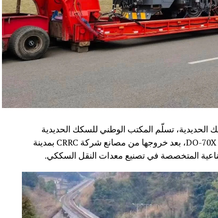
 الحديدية، تسلّم المكتب الوطني للسكك الحديدية
(ONCF) دفعة جديدة من القاطرات من سلسلة DO-70X، بعد خروجها من مصانع شركة CRRC بمدينة