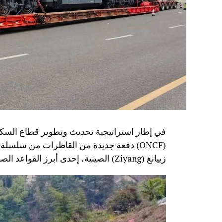
في إطار استراتيجية تحديث وتطوير قطاع السكك
زييانغ (Ziyang) الصينية، إحدى أبرز القواعد الصناعية المتخصصة في تصنيع معدات النقل السككي.