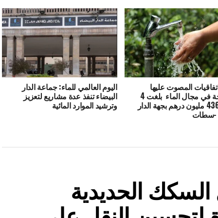
اتفاقيات المصوت عليها
اليوم العالمي للماء: جماعة الدار
والبرمجة في مجال الماء بلغت 4
البيضاء تنفذ عدة مشاريع لتعزيز
مليار و436 مليون درهم بجهة الدار
وترشيد الموارد المائية
ء -سطات
السكك الحديدية
 لتحسين النقل على