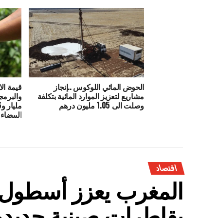
الحوض المائي اللوكوس ..إنجاز
قيمة ال
مشاريع لتعزيز الموارد المائية بتكلفة
وصلت الى 1.05 مليون درهم
البيضا
اقتصاد
المغرب يعزز أسطول 
بقاطرات صينية جديدة