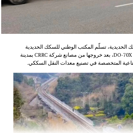
 الحديدية، تسلّم المكتب الوطني للسكك الحديدية
(ONCF) دفعة جديدة من القاطرات من سلسلة DO-70X، بعد خروجها من مصانع شركة CRRC بمدينة