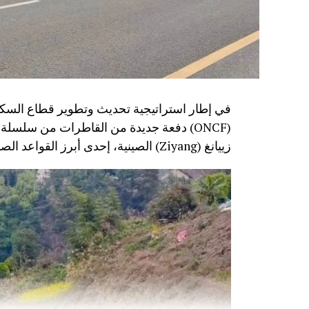
في إطار استراتيجية تحديث وتطوير قطاع السكك
زييانغ (Ziyang) الصينية، إحدى أبرز القواعد الصناعية المتخصصة في تصنيع معدات النقل السككي.