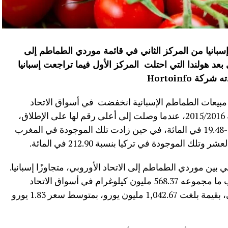
ب في حملة 2024-2025محل إسبانيا من المركز الثاني في قائمة موردي الطماطم إلى
بعد هولندا التي احتلت المركز الأول فيما تراجعت إسبانيا
دته شركة
Hortoinfo
 مبيعات الطماطم الإسبانية انخفضت في أسواق الاتحاد
الأوروبي بنسبة -35.23 في المائة منذ حملة 2015/2016، عندما وصلت إلى أعلى رقم لها على الإطلاق،
وانخفضت تلك الموجودة في هولندا بنسبة -19.48 في المائة، في حين زادت تلك الموجودة في المغرب
 بين موردي الطماطم إلى الاتحاد الأوروبي، متجاوزًا إسبانيا.
وفي الحملة التي انتهت مؤخرًا، باع المغرب ما مجموعه 568.37 مليون كيلوغرام في أسواق الاتحاد
الأوروبي، أي ما يمثل 19.63% من الإجمالي، بقيمة بلغت 1,042.67 مليون يورو، بمتوسط ​​سعر 1.83 يورو