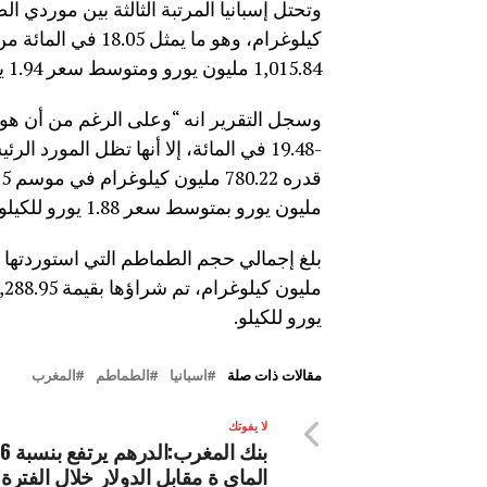
كيلوغرام، وهو ما ي
1,015.84 مليون يورو ومتوسط ​​سعر 1.94 يورو للكيلو.
وسجل التقرير انه “وعلى الرغم من أن هول
-19.48 في المائة، إلا أنها تظل المو
مليون يورو بمتوسط ​​سعر 1.88 يورو للكيلو
يورو للكيلو.
مقالات ذات صلة
اسبانيا
الطماطم
المغرب
لا يفوتك