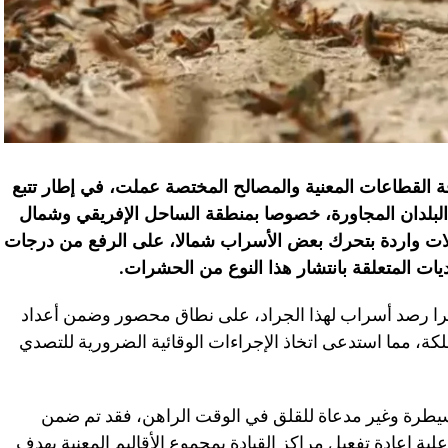
فة القطاعات المعنية والمصالح المختصة عملت، في إطار تتبع
 البلدان المجاورة، خصوصا بمنطقة الساحل الإفريقي وشمال
الات واردة بتحرك بعض الأسراب شمالا، على الرفع من درجات
ديات المتعلقة بانتشار هذا النوع من الحشرات
.
خرا رصد أسراب لهذا الجراد، على نطاق محصور وضمن أعداد
، مما استدعى اتخاذ الإجراءات الوقائية الضرورية للتصدي
السيطرة وغير مدعاة للقلق في الوقت الراهن، فقد تم ضمن
علية إعادة تفعيل مراكز القيادة بمجموع الأقاليم المعنية بهدف