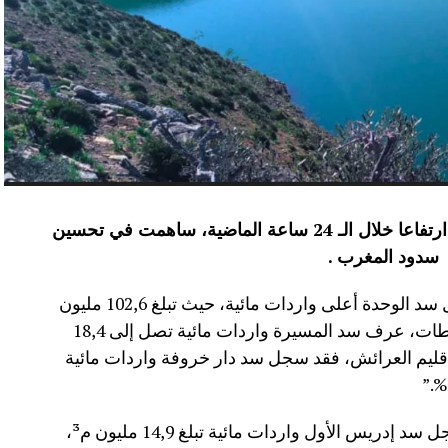
عرفت الموارد المائية بعدد من سدود المملكة ارتفاعا خلال الـ 24 ساعة الماضية، ساهمت في تحسين
سدود المغرب .
وأفاد موقع الماديالنا انه “في إقليم تاونات، سجل سد الوحدة أعلى واردات مائية، حيث تبلغ 102,6 مليون
م³، لترتفع نسبة ملئه إلى 71,4%.،وفي إقليم سطات، عرف سد المسيرة واردات مائية تصل إلى 18,4
 نسبة الملء 13,5%.،أما في إقليم العرائش، فقد سجل سد دار خروفة واردات مائية
وأضاف المصدر نفسه انه “في إقليم تاونات، سجل سد إدريس الأول واردات مائية تبلغ 14,9 مليون م³،