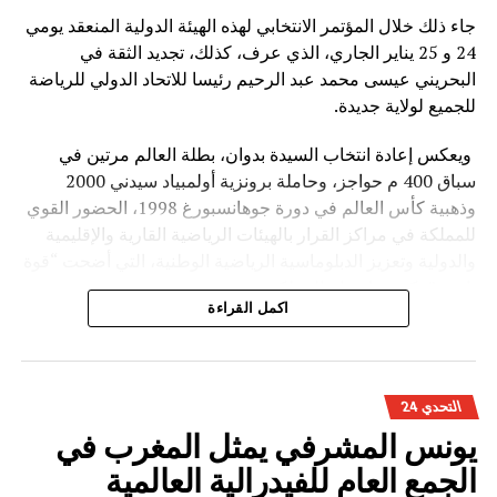
جاء ذلك خلال المؤتمر الانتخابي لهذه الهيئة الدولية المنعقد يومي
24 و 25 يناير الجاري، الذي عرف، كذلك، تجديد الثقة في
البحريني عيسى محمد عبد الرحيم رئيسا للاتحاد الدولي للرياضة
للجميع لولاية جديدة.
ويعكس إعادة انتخاب السيدة بدوان، بطلة العالم مرتين في
سباق 400 م حواجز، وحاملة برونزية أولمبياد سيدني 2000
وذهبية كأس العالم في دورة جوهانسبورغ 1998، الحضور القوي
للمملكة في مراكز القرار بالهيئات الرياضية القارية والإقليمية
والدولية وتعزيز الدبلوماسية الرياضية الوطنية، التي أضحت “قوة
ناعمة” تكرس إشعاع المملكة.
اكمل القراءة
وعرفت أشغال الجمعية العمومية غير العادية والمؤتمر الانتخابي
لهذه الهيئة الرياضية الدولية مشاركة 101 عضوا يمثلون 35 دولة
من أربع قارات.
التحدي 24
كما تقرر، خلال هذه الجمعية، نقل مقر الاتحاد الدولي للرياضة
يونس المشرفي يمثل المغرب في
للجميع إلى العاصمة الإيطالية روما.
الجمع العام للفيدرالية العالمية