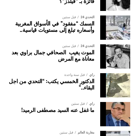
فائزة بـ “فيلدز”؟
البنك المغربي للتجارة والصناعة، الغرفة الفرنسية للتجارة
والصناعة بالمغرب.
التحدي 24
قبل سنتين
السمك “مفقود” في الأسواق المغربية
ويضم المكتب المسير ثلاثة نواب للرئيس، هم: السيدة نوال
وأسعاره تبلغ إلى مستويات قياسية..
المتوكل؛والسيد كمال لحلو؛ والسيد عبد العزيز العلوي.
التحدي 24
قبل سنتين
الموت يغيب الصحافي جمال براوي بعد
معاناة مع المرض
رأي
قبل سنة واحدة
الدكتور الخمسي يكتب: “التحدي من اجل
البقاء..”
رأي
قبل سنتين
ما غفل عنه السيد مصطفى الرميد!
مغاربة العالم
قبل سنتين