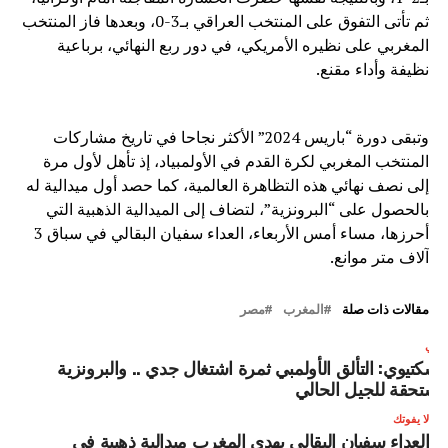
ثم تأتى التفوق على المنتخب العراقي بـ3-0، وبعدها فاز المنتخب
المغربي على نظيره الأمريكي، في دور ربع النهائي، برباعية
نظيفة وأداء مقنع.
وتبقى دورة “باريس 2024” الأكثر نجاحا في تاريخ مشاركات
المنتخب المغربي لكرة القدم في الأولمبياد، إذ تأهل لأول مرة
إلى نصف نهائي هذه التظاهرة العالمية، كما حصد أول ميدالية له
بالحصول على “البرونزية”، لتضاف إلى الميدالية الذهبية التي
أحرزها، مساء أمس الأربعاء، العداء سفيان البقالي في سباق 3
آلاف متر موانع.
مقالات ذات صلة
المغرب
مصر
لتالي
لسكتيوي: التألق الأولمبي ثمرة اشتغال جدي .. والبرونزية
ستحقة للجيل الحالي
لا يفوتك
العداء سفيان البقالي يهدي المغرب ميدالية ذهبية في