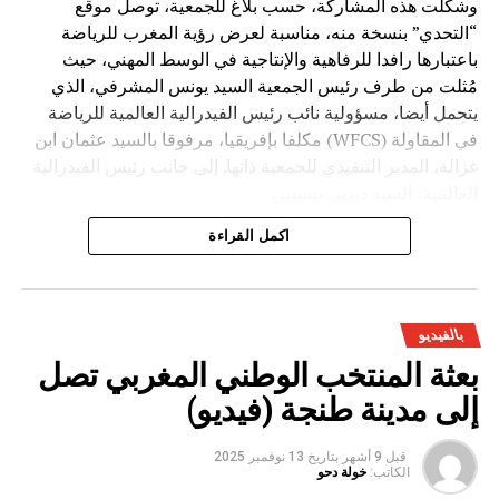
وشكلت هذه المشاركة، حسب بلاغ للجمعية، توصل موقع
“التحدي” بنسخة منه، مناسبة لعرض رؤية المغرب للرياضة
باعتبارها رافدا للرفاهية والإنتاجية في الوسط المهني، حيث
مُثلت من طرف رئيس الجمعية السيد يونس المشرفي، الذي
يتحمل أيضا، مسؤولية نائب رئيس الفيدرالية العالمية للرياضة
في المقاولة (WFCS) مكلفا بإفريقيا، مرفوقا بالسيد عثمان ابن
غزالة، المدير التنفيذي للجمعية ذاتها. إلى جانب رئيس الفيدرالية
العالمية، السيد ديديي بيسيير.
اكمل القراءة
بالفيديو
بعثة المنتخب الوطني المغربي تصل
إلى مدينة طنجة (فيديو)
قبل 9 أشهر
بتاريخ
13 نوفمبر 2025
الكاتب:
خولة دحو