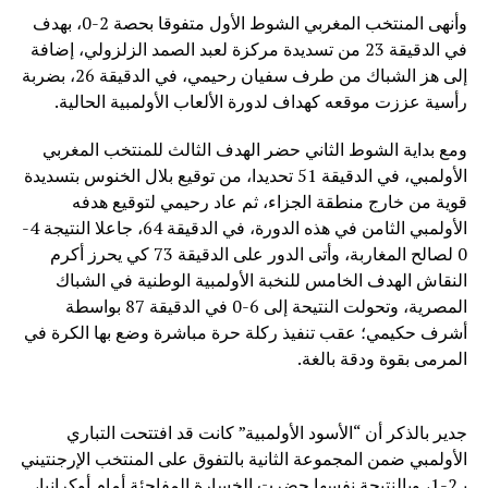
وأنهى المنتخب المغربي الشوط الأول متفوقا بحصة 2-0، بهدف
في الدقيقة 23 من تسديدة مركزة لعبد الصمد الزلزولي، إضافة
إلى هز الشباك من طرف سفيان رحيمي، في الدقيقة 26، بضربة
رأسية عززت موقعه كهداف لدورة الألعاب الأولمبية الحالية.
ومع بداية الشوط الثاني حضر الهدف الثالث للمنتخب المغربي
الأولمبي، في الدقيقة 51 تحديدا، من توقيع بلال الخنوس بتسديدة
قوية من خارج منطقة الجزاء، ثم عاد رحيمي لتوقيع هدفه
الأولمبي الثامن في هذه الدورة، في الدقيقة 64، جاعلا النتيجة 4-
0 لصالح المغاربة، وأتى الدور على الدقيقة 73 كي يحرز أكرم
النقاش الهدف الخامس للنخبة الأولمبية الوطنية في الشباك
المصرية، وتحولت النتيحة إلى 6-0 في الدقيقة 87 بواسطة
أشرف حكيمي؛ عقب تنفيذ ركلة حرة مباشرة وضع بها الكرة في
المرمى بقوة ودقة بالغة.
جدير بالذكر أن “الأسود الأولمبية” كانت قد افتتحت التباري
الأولمبي ضمن المجموعة الثانية بالتفوق على المنتخب الإرجنتيني
بـ2-1، وبالنتيجة نفسها حضرت الخسارة المفاجئة أمام أوكرانيا،