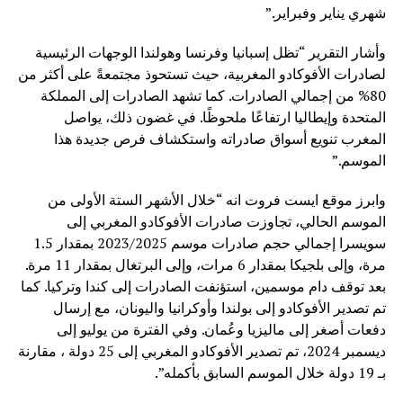
شهري يناير وفبراير.”
وأشار التقرير “تظل إسبانيا وفرنسا وهولندا الوجهات الرئيسية
لصادرات الأفوكادو المغربية، حيث تستحوذ مجتمعةً على أكثر من
80% من إجمالي الصادرات. كما تشهد الصادرات إلى المملكة
المتحدة وإيطاليا ارتفاعًا ملحوظًا. في غضون ذلك، يواصل
المغرب تنويع أسواق صادراته واستكشاف فرص جديدة هذا
الموسم.”
وابرز موقع ايست فروت انه “خلال الأشهر الستة الأولى من
الموسم الحالي، تجاوزت صادرات الأفوكادو المغربي إلى
سويسرا إجمالي حجم صادرات موسم 2023/2025 بمقدار 1.5
مرة، وإلى بلجيكا بمقدار 6 مرات، وإلى البرتغال بمقدار 11 مرة.
بعد توقف دام موسمين، استؤنفت الصادرات إلى كندا وتركيا. كما
تم تصدير الأفوكادو إلى بولندا وأوكرانيا واليونان، مع إرسال
دفعات أصغر إلى ماليزيا وعُمان. وفي الفترة من يوليو إلى
ديسمبر 2024، تم تصدير الأفوكادو المغربي إلى 25 دولة ، مقارنة
بـ 19 دولة خلال الموسم السابق بأكمله”.