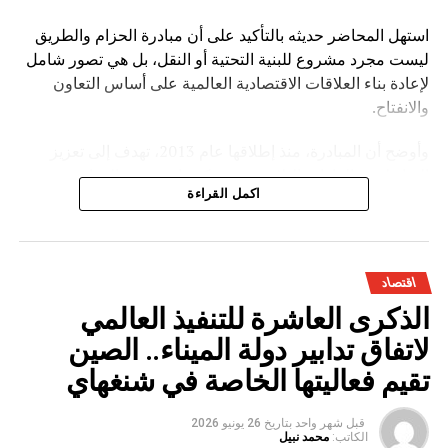
استهل المحاضر حديثه بالتأكيد على أن مبادرة الحزام والطريق
ليست مجرد مشروع للبنية التحتية أو النقل، بل هي تصور شامل
لإعادة بناء العلاقات الاقتصادية العالمية على أساس التعاون
والانفتاح.
وأوضح أن المبادرة، منذ إطلاقها عام 2013، تهدف إلى تعزيز
الترابط بين القارات الثلاث عبر شبكة واسعة من الموانئ
اكمل القراءة
والسكك الحديدية والطرق البرية والممرات البحرية، إضافة إلى
التوسع في مجالات الاقتصاد الرقمي والطاقة والاستثمار
الصناعي.
اقتصاد
وخلال عرضه التفصيلي، أبرز لي يوان تشينغ أن المبادرة ساهمت
الذكرى العاشرة للتنفيذ العالمي
في خلق دينامية اقتصادية جديدة بين الصين والدول المشاركة،
من خلال:
لاتفاق تدابير دولة الميناء.. الصين
تقيم فعاليتها الخاصة في شنغهاي
تعزيز حجم التبادل التجاري الدولي
دعم مشاريع البنية التحتية في الدول النامية
قبل شهر واحد
بتاريخ
26 يونيو 2026
الكاتب:
محمد نبيل