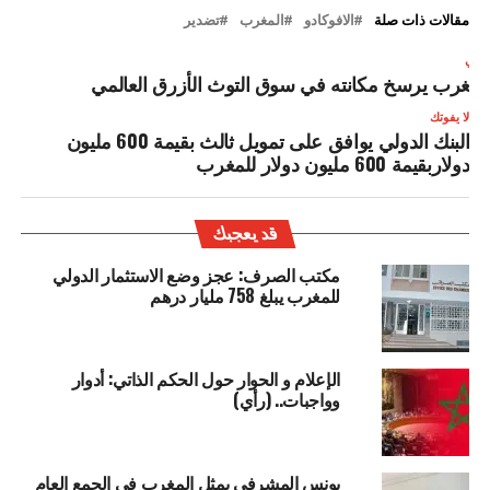
مقالات ذات صلة
الافوكادو
المغرب
تضدير
لتالي
لمغرب يرسخ مكانته في سوق التوث الأزرق العالمي
لا يفوتك
البنك الدولي يوافق على تمويل ثالث بقيمة 600 مليون
دولاربقيمة 600 مليون دولار للمغرب
قد يعجبك
مكتب الصرف: عجز وضع الاستثمار الدولي
للمغرب يبلغ 758 مليار درهم
الإعلام و الحوار حول الحكم الذاتي: أدوار
وواجبات.. (رأي)
يونس المشرفي يمثل المغرب في الجمع العام