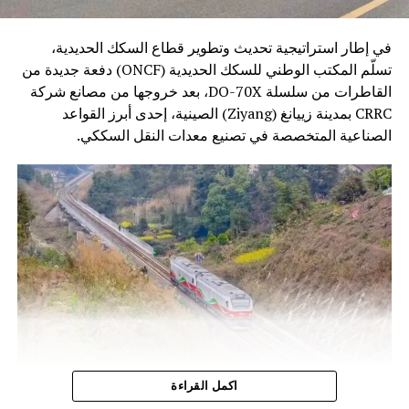
في إطار استراتيجية تحديث وتطوير قطاع السكك الحديدية،
تسلّم المكتب الوطني للسكك الحديدية (ONCF) دفعة جديدة من
القاطرات من سلسلة DO-70X، بعد خروجها من مصانع شركة
CRRC بمدينة زييانغ (Ziyang) الصينية، إحدى أبرز القواعد
الصناعية المتخصصة في تصنيع معدات النقل السككي.
وتندرج هذه الخطوة ضمن برنامج تحديث أسطول الجر الذي
اكمل القراءة
أطلقه المكتب الوطني للسكك الحديدية، بهدف الرفع من كفاءة